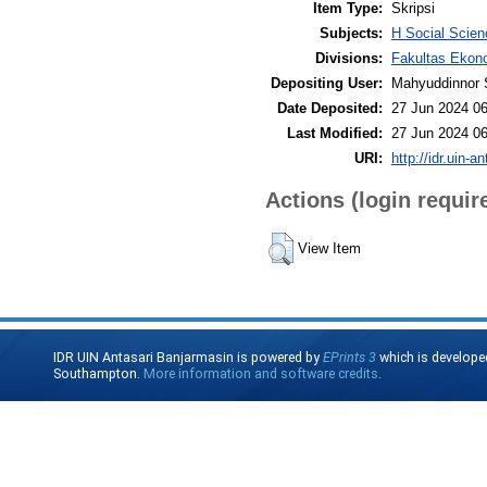
Item Type:
Skripsi
Subjects:
H Social Scien
Divisions:
Fakultas Ekono
Depositing User:
Mahyuddinnor 
Date Deposited:
27 Jun 2024 06
Last Modified:
27 Jun 2024 06
URI:
http://idr.uin-a
Actions (login requir
View Item
IDR UIN Antasari Banjarmasin is powered by
EPrints 3
which is develope
Southampton.
More information and software credits
.