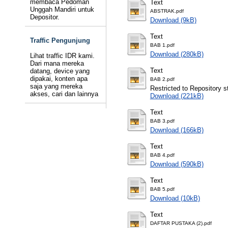
membaca Pedoman
Text
Unggah Mandiri untuk
ABSTRAK.pdf
Depositor.
Download (9kB)
Text
Traffic Pengunjung
BAB 1.pdf
Download (280kB)
Lihat traffic IDR kami.
Dari mana mereka
Text
datang, device yang
dipakai, konten apa
BAB 2.pdf
saja yang mereka
Restricted to Repository st
akses, cari dan lainnya
Download (221kB)
Text
BAB 3.pdf
Download (166kB)
Text
BAB 4.pdf
Download (590kB)
Text
BAB 5.pdf
Download (10kB)
Text
DAFTAR PUSTAKA (2).pdf