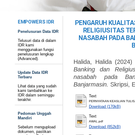
EMPOWERS IDR
PENGARUH KUALITA
RELIGIUSITAS T
Penelusuran Data IDR
NASABAH PADA BAN
Telusuri data di dalam
IDR kami
menggunakan fungsi
penelusuran lengkap
(Advanced).
Halida, Halida
(2024
Banking dan Religiu
Update Data IDR
nasabah pada Ban
Terbaru
Banjarmasin.
Skripsi, 
Lihat data yang sudah
kami tambahkan ke
IDR dalam seminggu
Text
terakhir.
PERNYATAAN KEASLIAN TULIS
Download (170kB)
Pedoman Unggah
Text
Mandiri
AWAL.pdf
Download (852kB)
Sebelum mengupload
dokumen, pastikan