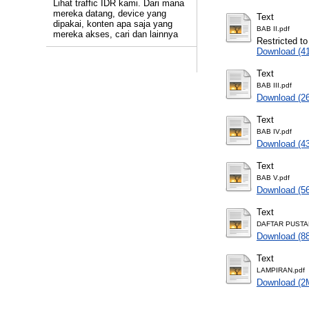
Lihat traffic IDR kami. Dari mana
mereka datang, device yang
Text
dipakai, konten apa saja yang
BAB II.pdf
mereka akses, cari dan lainnya
Restricted to
Download (4
Text
BAB III.pdf
Download (2
Text
BAB IV.pdf
Download (4
Text
BAB V.pdf
Download (5
Text
DAFTAR PUSTA
Download (8
Text
LAMPIRAN.pdf
Download (2