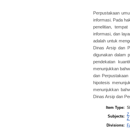
Perpustakaan umum
informasi. Pada ha
penelitian, tempa
informasi, dan lay
adalah untuk meng
Dinas Arsip dan Pe
digunakan dalam pe
pendekatan kuanti
menunjukkan bahwa
dan Perpustakaan D
hipotesis menunjuk
menunjukkan bahw
Dinas Arsip dan Pe
Item Type:
S
Z
Subjects:
Z
Divisions:
F