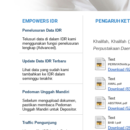
EMPOWERS IDR
PENGARUH KET
Penelusuran Data IDR
Telusuri data di dalam IDR kami
Khalifah, Khalifah
(
menggunakan fungsi penelusuran
lengkap (Advanced).
Perpustakaan Daer
Text
Update Data IDR Terbaru
PERNYATAAN.p
Download (9
Lihat data yang sudah kami
tambahkan ke IDR dalam
seminggu terakhir.
Text
AWAL.pdf
Download (8
Pedoman Unggah Mandiri
Text
Sebelum mengupload dokumen,
ABSTRAK.pdf
pastikan membaca Pedoman
Download (5
Unggah Mandiri untuk Depositor.
Text
Traffic Pengunjung
BAB I.pdf
Download (2