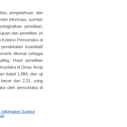
ian, pengetahuan, dan
mber informasi, sumber
ningkatkan penelitian,
uan dari penelitian ini
 Koleksi Pemustaka di
pendekatan kuantitatif
umerik dikenal sebagai
ing. Hasil penelitian
ustaka di Dinas Arsip
i ttabel 1,984, dan uji
h besar dari 2,31, yang
aka oleh pemustaka di
. Information Science
al)