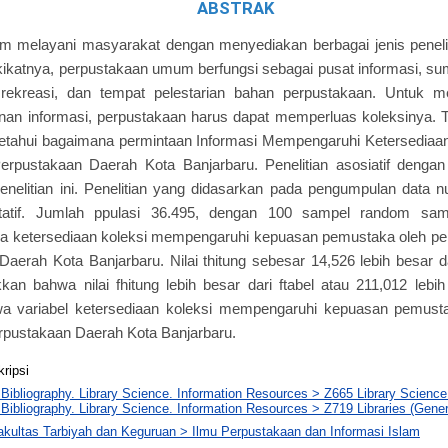
ABSTRAK
 melayani masyarakat dengan menyediakan berbagai jenis penelit
kikatnya, perpustakaan umum berfungsi sebagai pusat informasi, su
t rekreasi, dan tempat pelestarian bahan perpustakaan. Untuk me
anan informasi, perpustakaan harus dapat memperluas koleksinya. Tuj
etahui bagaimana permintaan Informasi Mempengaruhi Ketersediaan
rpustakaan Daerah Kota Banjarbaru. Penelitian asosiatif dengan 
nelitian ini. Penelitian yang didasarkan pada pengumpulan data n
tatif. Jumlah ppulasi 36.495, dengan 100 sampel random sampl
 ketersediaan koleksi mempengaruhi kepuasan pemustaka oleh pem
aerah Kota Banjarbaru. Nilai thitung sebesar 14,526 lebih besar dar
kan bahwa nilai fhitung lebih besar dari ftabel atau 211,012 lebi
a variabel ketersediaan koleksi mempengaruhi kepuasan pemust
rpustakaan Daerah Kota Banjarbaru.
kripsi
 Bibliography. Library Science. Information Resources > Z665 Library Science
 Bibliography. Library Science. Information Resources > Z719 Libraries (Gener
akultas Tarbiyah dan Keguruan > Ilmu Perpustakaan dan Informasi Islam