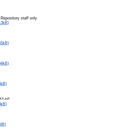
 Repository staff only
13kB)
65kB)
34kB)
6kB)
KA.pdf
8kB)
MB)