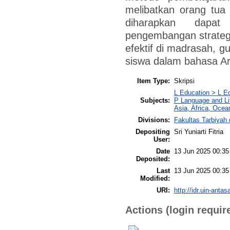
melibatkan orang tua d
diharapkan dapat
pengembangan strateg
efektif di madrasah, g
siswa dalam bahasa Ar
Item Type:
Skripsi
L Education > L Ed
Subjects:
P Language and Lit
Asia, Africa, Ocea
Divisions:
Fakultas Tarbiyah
Depositing
Sri Yuniarti Fitria
User:
Date
13 Jun 2025 00:35
Deposited:
Last
13 Jun 2025 00:35
Modified:
URI:
http://idr.uin-antas
Actions (login requir