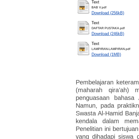
Text
BAB V.pdf
Download (256kB)
Text
DAFTAR PUSTAKA.pdf
Download (246kB)
Text
LAMPIRAN-LAMPIRAN.pdf
Download (1MB)
Pembelajaran ketera
(maharah qira’ah) 
penguasaan bahasa A
Namun, pada praktikn
Swasta Al-Hamid Banj
kendala dalam mema
Penelitian ini bertujua
yang dihadapi siswa 