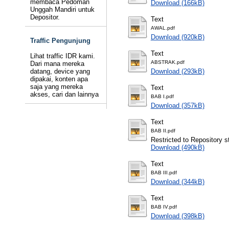
membaca Pedoman
Download (166kB)
Unggah Mandiri untuk
Depositor.
Text
AWAL.pdf
Download (920kB)
Traffic Pengunjung
Text
Lihat traffic IDR kami.
ABSTRAK.pdf
Dari mana mereka
datang, device yang
Download (293kB)
dipakai, konten apa
saja yang mereka
Text
akses, cari dan lainnya
BAB I.pdf
Download (357kB)
Text
BAB II.pdf
Restricted to Repository st
Download (490kB)
Text
BAB III.pdf
Download (344kB)
Text
BAB IV.pdf
Download (398kB)