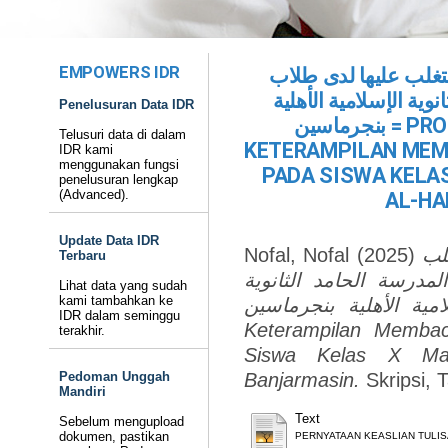
EMPOWERS IDR
لتغلب عليها لدى طلاب
ية الإسلامية الأهلية
Penelusuran Data IDR
بنجرماسين = PROBLEMATIKA PEMBELAJARAN
Telusuri data di dalam
KETERAMPILAN MEM
IDR kami
menggunakan fungsi
PADA SISWA KELA
penelusuran lengkap
(Advanced).
AL-HA
Update Data IDR
Nofal, Nofal
(2025)
لب
Terbaru
درسة الحامد الثانوية
Lihat data yang sudah
kami tambahkan ke
الإسلامية الأهلية بنجرماسين = Problematika Pem
IDR dalam seminggu
Keterampilan Memba
terakhir.
Siswa Kelas X Mad
Pedoman Unggah
Banjarmasin.
Skripsi, 
Mandiri
Text
Sebelum mengupload
dokumen, pastikan
PERNYATAAN KEASLIAN TULIS