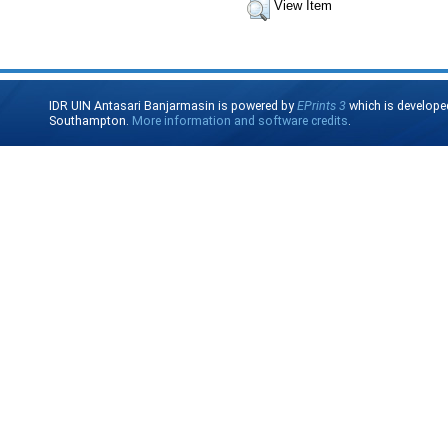
View Item
IDR UIN Antasari Banjarmasin is powered by
EPrints 3
which is develope
Southampton.
More information and software credits
.