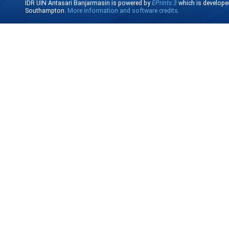
IDR UIN Antasari Banjarmasin is powered by
EPrints 3
which is develope
Southampton.
More information and software credits
.