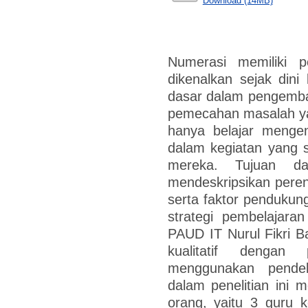
Download (14MB)
Numerasi memiliki 
dikenalkan sejak din
dasar dalam pengemba
pemecahan masalah ya
hanya belajar mengena
dalam kegiatan yang 
mereka. Tujuan dar
mendeskripsikan peren
serta faktor penduku
strategi pembelajar
PAUD IT Nurul Fikri Ba
kualitatif denga
menggunakan pendekat
dalam penelitian ini m
orang, yaitu 3 guru 