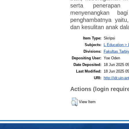
serta penerapan 
menyenangkan bag
penghambatnya yaitu,
dan kesulitan anak d
Item Type:
Skripsi
Subjects:
L Education > 
Divisions:
Fakultas Tarbi
Depositing User:
Yoe Oden
Date Deposited:
18 Jun 2025 05
Last Modified:
18 Jun 2025 05
URI:
http://idr.uin-a
Actions (login requir
View Item