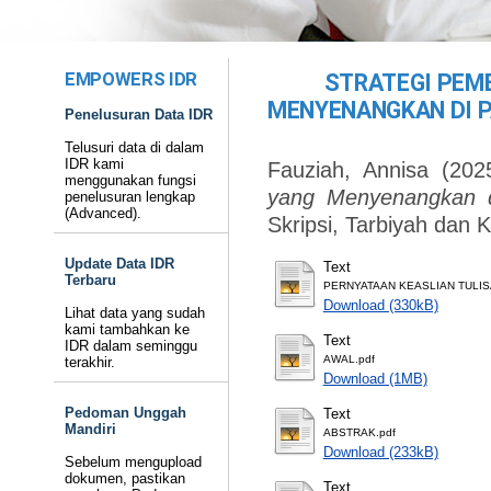
EMPOWERS IDR
STRATEGI PEM
MENYENANGKAN DI P
Penelusuran Data IDR
Telusuri data di dalam
IDR kami
Fauziah, Annisa
(202
menggunakan fungsi
yang Menyenangkan di
penelusuran lengkap
(Advanced).
Skripsi, Tarbiyah dan 
Update Data IDR
Text
Terbaru
PERNYATAAN KEASLIAN TULIS
Download (330kB)
Lihat data yang sudah
kami tambahkan ke
Text
IDR dalam seminggu
AWAL.pdf
terakhir.
Download (1MB)
Pedoman Unggah
Text
Mandiri
ABSTRAK.pdf
Download (233kB)
Sebelum mengupload
dokumen, pastikan
Text