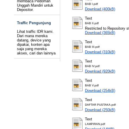
membaca Pedoman
BAB I.pdf
Unggah Mandiri untuk
Download (400kB)
Depositor.
Text
Traffic Pengunjung
BAB II.pdf
Restricted to Repository st
Lihat traffic IDR kami.
Download (365kB)
Dari mana mereka
datang, device yang
Text
dipakai, konten apa
BAB III.pdf
saja yang mereka
Download (310kB)
akses, cari dan lainnya
Text
BAB IV.pdf
Download (920kB)
Text
BAB V.pdf
Download (254kB)
Text
DAFTAR PUSTAKA.pdf
Download (250kB)
Text
LAMPIRAN.pdf