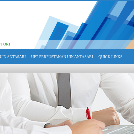
PPORT
UIN ANTASARI
UPT PERPUSTAKAN UIN ANTASARI
QUICK LINKS