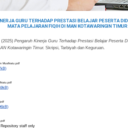
NERJA GURU TERHADAP PRESTASI BELAJAR PESERTA DIDI
MATA PELAJARAN FIQIH DI MAN KOTAWARINGIN TIMUR
(2025)
Pengaruh Kinerja Guru Terhadap Prestasi Belajar Peserta D
 MAN Kotawaringin Timur.
Skripsi, Tarbiyah dan Keguruan.
n Musfiratu.pdf
7kB)
firatu.pdf
69kB)
pdf
96kB)
.pdf
 Repository staff only