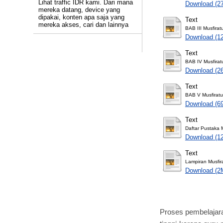
Lihat traffic IDR kami. Dari mana
Download (2
mereka datang, device yang
dipakai, konten apa saja yang
Text
mereka akses, cari dan lainnya
BAB III Musfirat
Download (1
Text
BAB IV Musfirat
Download (2
Text
BAB V Musfiratu
Download (6
Text
Daftar Pustaka M
Download (1
Text
Lampiran Musfir
Download (2
Proses pembelajara