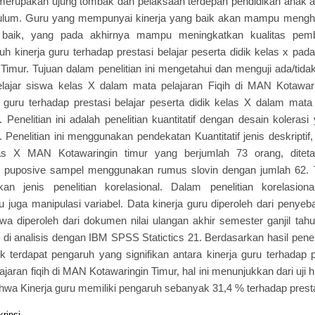
 merupakan ujung tombak dan pelaksaan terdepan pendidikan anak a
lum. Guru yang mempunyai kinerja yang baik akan mampu menghasi
 baik, yang pada akhirnya mampu meningkatkan kualitas pembe
 kinerja guru terhadap prestasi belajar peserta didik kelas x pada 
imur. Tujuan dalam penelitian ini mengetahui dan menguji ada/tida
elajar siswa kelas X dalam mata pelajaran Fiqih di MAN Kotawar
 guru terhadap prestasi belajar peserta didik kelas X dalam mata
 Penelitian ini adalah penelitian kuantitatif dengan desain koleras
 Penelitian ini menggunakan pendekatan Kuantitatif jenis deskriptif
as X MAN Kotawaringin timur yang berjumlah 73 orang, ditet
k puposive sampel menggunakan rumus slovin dengan jumlah 62. 
n jenis penelitian korelasional. Dalam penelitian korelasional
u juga manipulasi variabel. Data kinerja guru diperoleh dari peny
iswa diperoleh dari dokumen nilai ulangan akhir semester ganjil tah
i di analisis dengan IBM SPSS Statictics 21. Berdasarkan hasil penel
k terdapat pengaruh yang signifikan antara kinerja guru terhadap p
ajaran fiqih di MAN Kotawaringin Timur, hal ini menunjukkan dari uji hi
ahwa Kinerja guru memiliki pengaruh sebanyak 31,4 % terhadap presta
kripsi