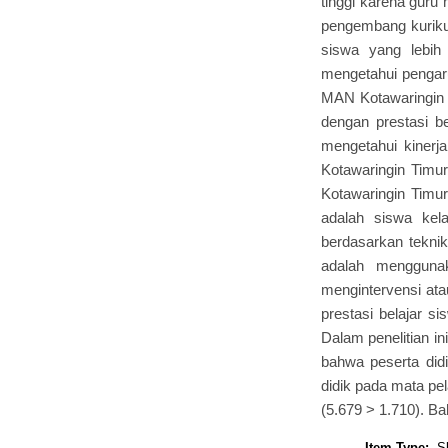
tinggi karena guru
pengembang kuriku
siswa yang lebih
mengetahui pengaruh
MAN Kotawaringin T
dengan prestasi b
mengetahui kinerja
Kotawaringin Timur.
Kotawaringin Timur.
adalah siswa kel
berdasarkan tekni
adalah menggunaka
mengintervensi ata
prestasi belajar s
Dalam penelitian in
bahwa peserta didi
didik pada mata pel
(5.679 > 1.710). B
Item Type:
S