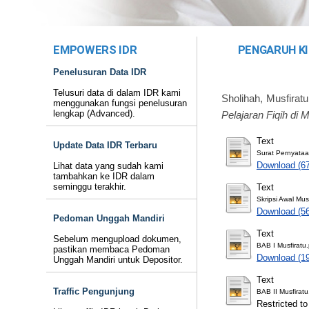
EMPOWERS IDR
PENGARUH KI
Penelusuran Data IDR
Telusuri data di dalam IDR kami
Sholihah, Musfiratu
menggunakan fungsi penelusuran
lengkap (Advanced).
Pelajaran Fiqih di
Text
Update Data IDR Terbaru
Surat Pernyataa
Download (6
Lihat data yang sudah kami
tambahkan ke IDR dalam
seminggu terakhir.
Text
Skripsi Awal Mus
Download (5
Pedoman Unggah Mandiri
Text
Sebelum mengupload dokumen,
BAB I Musfiratu.
pastikan membaca Pedoman
Download (1
Unggah Mandiri untuk Depositor.
Text
Traffic Pengunjung
BAB II Musfiratu
Restricted to