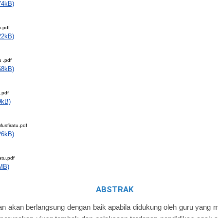
74kB)
u.pdf
22kB)
u .pdf
68kB)
.pdf
9kB)
usfiratu.pdf
26kB)
atu.pdf
MB)
ABSTRAK
n akan berlangsung dengan baik apabila didukung oleh guru yang 