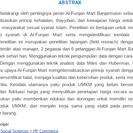
ABSTRAK
atarbelakangi oleh pentingnya peran Al-Furqan Mart Banjarmasin seb
lisasikan prinsip kehalalan, thayyiban, dan kewajaran harga unt
masyarakat sesuai syariat Islam. Penelitian ini bertujuan untuk 
nsip syariah di Al-Furqan Mart serta mengidentifikasi kendal
nelitian ini merupakan penelitian lapangan (field reseach) dengan
n terdiri atas manajer, 2 pegawai dan 6 pelanggan Al-Furqan Mart Ba
beli sehari hari. Menggunakan teknik pengumpulan data dengan car
Dengan menggunakan teknik analisis data Miles dan Huberman. Has
 upaya Al-Furqan Mart menginternalisasikan prinsip syariah deng
bersertifikat halal, menjaga kualitas dan kebersihan produk, serta 
riba. Kendala utamanya yaitu produk UMKM yang belum berserti
 dan fluktuasi harga yang menyulitkan penetapan harga secara w
ukan yaitu memberikan edukasi dan dorongan untuk memiliki serti
oduk UMKM, dan menjalin kerja sama yang stabil pada pema
r barang.
kripsi
 Social Sciences > HF Commerce