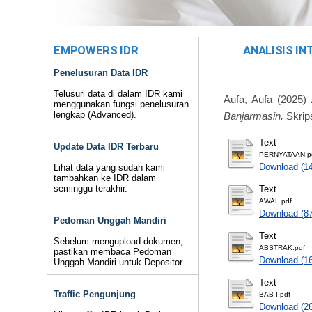
EMPOWERS IDR
ANALISIS IN
Penelusuran Data IDR
Telusuri data di dalam IDR kami
Aufa, Aufa
(2025)
menggunakan fungsi penelusuran
lengkap (Advanced).
Banjarmasin.
Skrip
Text
Update Data IDR Terbaru
PERNYATAAN.p
Download (1
Lihat data yang sudah kami
tambahkan ke IDR dalam
seminggu terakhir.
Text
AWAL.pdf
Download (8
Pedoman Unggah Mandiri
Text
Sebelum mengupload dokumen,
ABSTRAK.pdf
pastikan membaca Pedoman
Download (1
Unggah Mandiri untuk Depositor.
Text
Traffic Pengunjung
BAB I.pdf
Download (2