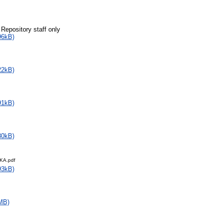
 Repository staff only
96kB)
22kB)
91kB)
80kB)
KA.pdf
93kB)
MB)