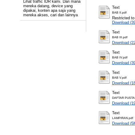
Lihat traffic IDR kami. Dari mana
mereka datang, device yang
Text
dipakai, konten apa saja yang
BAB II.pdf
mereka akses, cari dan lainnya
Restricted to
Download (3
Text
BAB III.pdf
Download (2
Text
BAB IV.pdf
Download (3
Text
BAB V.pdf
Download (1
Text
DAFTAR PUSTA
Download (1
Text
LAMPIRAN.pdf
Download (5