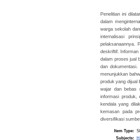
Penelitian ini dil
dalam menginterna
warga sekolah dan 
internalisasi pri
pelaksanaannya. Pe
deskriftif. Informa
dalam proses jual 
dan dokumentasi. 
menunjukkan bahwa
produk yang dijual 
wajar dan bebas 
informasi produk,
kendala yang dilak
kemasan pada pr
diversifikasi sumbe
Item Type:
S
Subjects:
H