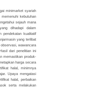
agai minimarket syariah
uk memenuhi kebutuhan
mengetahui sejauh mana
a yang dihadapi dalam
 pendekatan kualitatif
njarmasin yang terlibat
a observasi, wawancara
il dari penelitian ini
an memastikan produk-
menetapkan harga secara
fikat halal, minimnya
ajar. Upaya mengatasi
fikat halal, perbaikan
sok serta melakukan