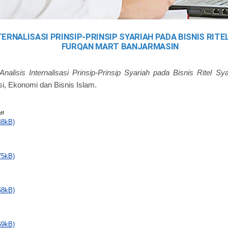
TERNALISASI PRINSIP-PRINSIP SYARIAH PADA BISNIS RITEL
FURQAN MART BANJARMASIN
Analisis Internalisasi Prinsip-Prinsip Syariah pada Bisnis Ritel Sy
si, Ekonomi dan Bisnis Islam.
df
48kB)
75kB)
68kB)
69kB)