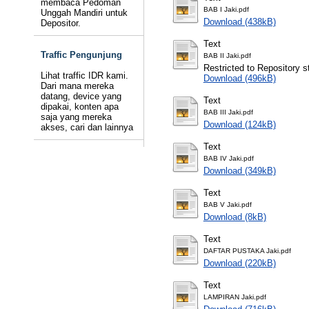
membaca Pedoman
BAB I Jaki.pdf
Unggah Mandiri untuk
Download (438kB)
Depositor.
Text
Traffic Pengunjung
BAB II Jaki.pdf
Restricted to Repository st
Lihat traffic IDR kami.
Download (496kB)
Dari mana mereka
datang, device yang
Text
dipakai, konten apa
BAB III Jaki.pdf
saja yang mereka
Download (124kB)
akses, cari dan lainnya
Text
BAB IV Jaki.pdf
Download (349kB)
Text
BAB V Jaki.pdf
Download (8kB)
Text
DAFTAR PUSTAKA Jaki.pdf
Download (220kB)
Text
LAMPIRAN Jaki.pdf