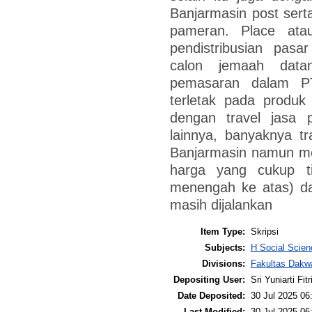
Banjarmasin post ser
pameran. Place ata
pendistribusian pasa
calon jemaah data
pemasaran dalam PT
terletak pada produk
dengan travel jasa 
lainnya, banyaknya tra
Banjarmasin namun me
harga yang cukup tin
menengah ke atas) da
masih dijalankan
Item Type:
Skripsi
Subjects:
H Social Scien
Divisions:
Fakultas Dakw
Depositing User:
Sri Yuniarti Fitr
Date Deposited:
30 Jul 2025 06
Last Modified:
30 Jul 2025 06