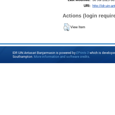
URI:
http://idr.uin-a
Actions (login requir
View Item
IDR UIN Antasari Banjarmasin is powered by
EPrints 3
which is develope
Southampton.
More information and software credits
.