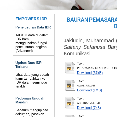
EMPOWERS IDR
BAURAN PEMASARA
Penelusuran Data IDR
Telusuri data di dalam
IDR kami
Jakiudin, Muhammad
menggunakan fungsi
Salfany Safanusa Ban
penelusuran lengkap
(Advanced).
Komunikasi.
Update Data IDR
Text
Terbaru
PERNYATAAN KEASLIAN TULIS
Download (37kB)
Lihat data yang sudah
kami tambahkan ke
Text
IDR dalam seminggu
AWAL Jaki.pdf
terakhir.
Download (1MB)
Pedoman Unggah
Text
Mandiri
ABSTRAK Jaki.pdf
Download (7kB)
Sebelum mengupload
dokumen, pastikan
Text