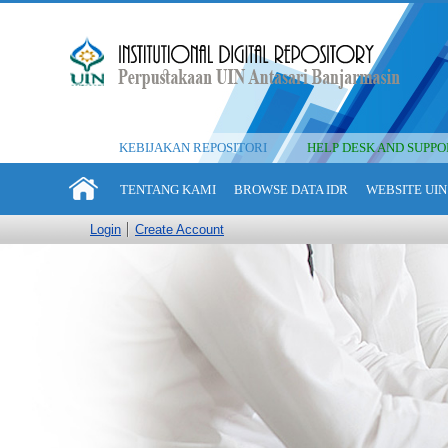
KEBIJAKAN REPOSITORI
HELP DESK AND SUPPO
TENTANG KAMI
BROWSE DATA IDR
WEBSITE UIN
Login
Create Account