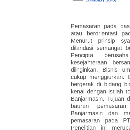
Download (716kB)
Pemasaran pada dasa
atau berorientasi p
Menurut prinsip sy
dilandasi semangat 
Pencipta, berusa
kesejahteraan bers
diinginkan. Bisnis 
cukup menggiurkan. 
bergerak di bidang bi
kenal dengan istilah t
Banjarmasin. Tujuan da
bauran pemasaran
Banjarmasin dan me
pemasaran pada PT.
Penelitian ini meru