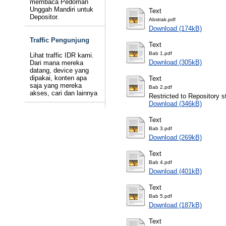
membaca Pedoman
Unggah Mandiri untuk
Text
Depositor.
Abstrak.pdf
Download (174kB)
Traffic Pengunjung
Text
Bab 1.pdf
Lihat traffic IDR kami.
Download (305kB)
Dari mana mereka
datang, device yang
dipakai, konten apa
Text
saja yang mereka
Bab 2.pdf
akses, cari dan lainnya
Restricted to Repository st
Download (346kB)
Text
Bab 3.pdf
Download (269kB)
Text
Bab 4.pdf
Download (401kB)
Text
Bab 5.pdf
Download (187kB)
Text