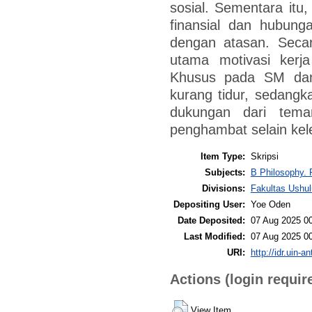
sosial. Sementara itu,
finansial dan hubung
dengan atasan. Secar
utama motivasi kerja
Khusus pada SM dan 
kurang tidur, sedang
dukungan dari tema
penghambat selain kele
Item Type:
Skripsi
Subjects:
B Philosophy. 
Divisions:
Fakultas Ushul
Depositing User:
Yoe Oden
Date Deposited:
07 Aug 2025 0
Last Modified:
07 Aug 2025 0
URI:
http://idr.uin-a
Actions (login requir
View Item