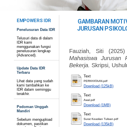
EMPOWERS IDR
GAMBARAN MOTIV
JURUSAN PSIKOLO
Penelusuran Data IDR
Telusuri data di dalam
IDR kami
menggunakan fungsi
Fauziah, Siti
(2025
penelusuran lengkap
(Advanced).
Mahasiswa Jurusan P
Bekerja.
Skripsi, Ushu
Update Data IDR
Terbaru
Text
Lihat data yang sudah
PERNYATAAN.pdf
kami tambahkan ke
Download (125kB)
IDR dalam seminggu
terakhir.
Text
Awal.pdf
Download (1MB)
Pedoman Unggah
Mandiri
Text
Sebelum mengupload
Surat Keaslian Tulisan.pdf
dokumen, pastikan
Download (135kB)