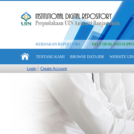
KEBIJAKAN REPOSITORI
HELP DESK AND SUPPO
TENTANG KAMI
BROWSE DATA IDR
WEBSITE UIN
Login
Create Account