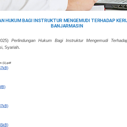
AN HUKUM BAGI INSTRUKTUR MENGEMUDI TERHADAP KERU
BANJARMASIN
025)
Perlindungan Hukum Bagi Instruktur Mengemudi Terhada
si, Syariah.
n (1).pdf
67kB)
MB)
37kB)
65kB)