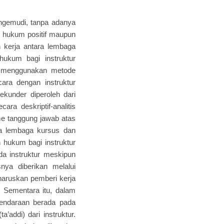
engemudi, tanpa adanya
am hukum positif maupun
 kerja antara lembaga
hukum bagi instruktur
ni menggunakan metode
cara dengan instruktur
kunder diperoleh dari
ara deskriptif-analitis
e tanggung jawab atas
ra lembaga kursus dan
n hukum bagi instruktur
a instruktur meskipun
snya diberikan melalui
haruskan pemberi kerja
 Sementara itu, dalam
kendaraan berada pada
’addi) dari instruktur.