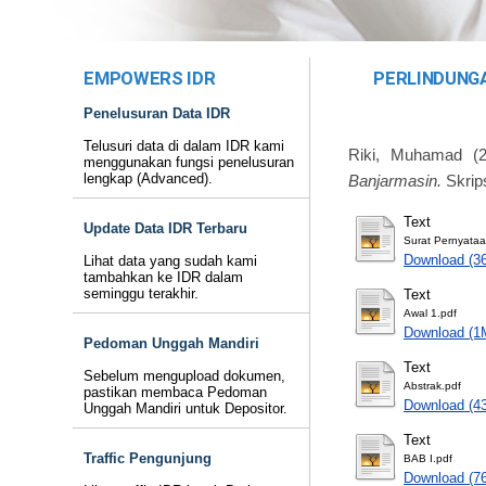
EMPOWERS IDR
PERLINDUNG
Penelusuran Data IDR
Telusuri data di dalam IDR kami
Riki, Muhamad
(2
menggunakan fungsi penelusuran
lengkap (Advanced).
Banjarmasin.
Skrip
Text
Update Data IDR Terbaru
Surat Pernyataa
Download (3
Lihat data yang sudah kami
tambahkan ke IDR dalam
seminggu terakhir.
Text
Awal 1.pdf
Download (1
Pedoman Unggah Mandiri
Text
Sebelum mengupload dokumen,
Abstrak.pdf
pastikan membaca Pedoman
Download (4
Unggah Mandiri untuk Depositor.
Text
Traffic Pengunjung
BAB I.pdf
Download (7