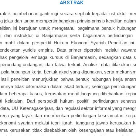
ABSTRAK
raktik pembebanan ganti rugi secara sepihak kepada instruktur m
ang jelas dan tanpa mempertimbangkan prinsip-prinsip keadilan dal
litian ini bertujuan untuk mengetahui bagaimana bentuk hubungan
 dan instruktur di Banjarmasin serta bagaimana perlindungan 
an mobil dalam perspektif Hukum Ekonomi Syariah Penelitian i
pendekatan yuridis empiris. Data primer diperoleh melalui wawan
ak pengelola lembaga kursus di Banjarmasin, sedangkan data se
n perundang-undangan, dan fatwa terkait. Analisis data dilakukan sec
pola hubungan kerja, bentuk akad yang digunakan, serta mekanism
Hasil penelitian menunjukkan bahwa bentuk hubungan kerja anta
umnya tidak diformalkan dalam akad tertulis, sehingga perlindunga
lam beberapa kasus, kerusakan mobil langsung dibebankan kepad
ti kelalaian. Dari perspektif hukum positif, perlindungan seharu
ata, UU Ketenagakerjaan, dan regulasi sektor informal yang meng
kerja yang layak dan memberikan perlindungan keselamatan kerja.
ekonomi syariah melalui teori ijarah, tanggung jawab kerusakan 
ama kerusakan tidak disebabkan oleh kesengajaan atau kelalaian (ta