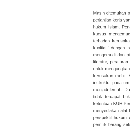
Masih ditemukan p
perjanjian kerja y
hukum Islam. Pene
kursus mengemudi
terhadap kerusak
kualitatif dengan 
mengemudi dan pih
literatur, peratura
untuk mengungkap 
kerusakan mobil. 
instruktur pada um
menjadi lemah. Da
tidak terdapat buk
ketentuan KUH Perd
menyediakan alat 
perspektif hukum 
pemilik barang sel