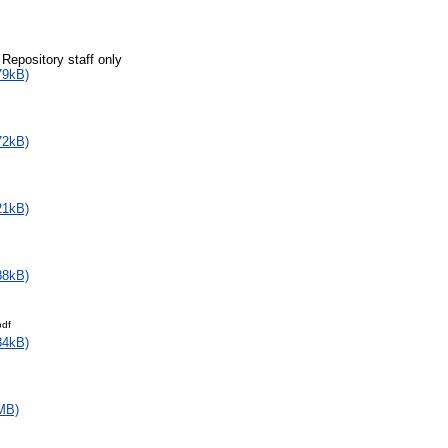
 Repository staff only
79kB)
72kB)
21kB)
88kB)
pdf
84kB)
MB)