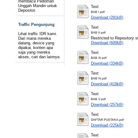
membaca Pedoman
Unggah Mandiri untuk
Text
Depositor.
BAB I.pdf
Download (281kB)
Traffic Pengunjung
Text
BAB II.pdf
Lihat traffic IDR kami.
Restricted to Repository st
Dari mana mereka
Download (600kB)
datang, device yang
dipakai, konten apa
saja yang mereka
Text
akses, cari dan lainnya
BAB III.pdf
Download (334kB)
Text
BAB IV.pdf
Download (418kB)
Text
BAB V.pdf
Download (257kB)
Text
DAFTAR PUSTAKA.pdf
Download (225kB)
Text