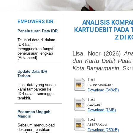
EMPOWERS IDR
ANALISIS KOMPA
KARTU DEBIT PADA 
Penelusuran Data IDR
Z DI 
Telusuri data di dalam
IDR kami
menggunakan fungsi
Lisa, Noor
(2026)
Ana
penelusuran lengkap
(Advanced).
dan Kartu Debit Pada
Kota Banjarmasin.
Skr
Update Data IDR
Terbaru
Text
Lihat data yang sudah
PERNYATAAN.pdf
kami tambahkan ke
Download (348kB)
IDR dalam seminggu
terakhir.
Text
AWAL.pdf
Download (1MB)
Pedoman Unggah
Mandiri
Text
Sebelum mengupload
ABSTRAK.pdf
dokumen, pastikan
Download (259kB)