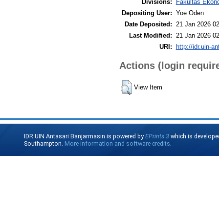
Divisions:
Fakultas Ekono
Depositing User:
Yoe Oden
Date Deposited:
21 Jan 2026 02
Last Modified:
21 Jan 2026 02
URI:
http://idr.uin-a
Actions (login requir
View Item
IDR UIN Antasari Banjarmasin is powered by
EPrints 3
which is develope
Southampton.
More information and software credits
.