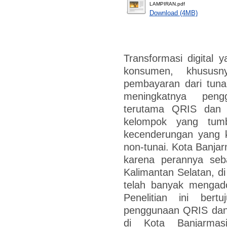
LAMPIRAN.pdf
Download (4MB)
Transformasi digital 
konsumen, khususn
pembayaran dari tunai 
meningkatnya peng
terutama QRIS dan k
kelompok yang tumb
kecenderungan yang 
non-tunai. Kota Banjarm
karena perannya seb
Kalimantan Selatan, d
telah banyak mengado
Penelitian ini ber
penggunaan QRIS dan 
di Kota Banjarmasi