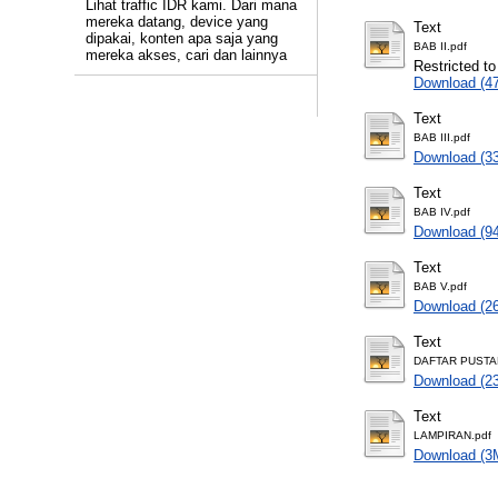
Lihat traffic IDR kami. Dari mana
mereka datang, device yang
Text
dipakai, konten apa saja yang
BAB II.pdf
mereka akses, cari dan lainnya
Restricted to
Download (4
Text
BAB III.pdf
Download (3
Text
BAB IV.pdf
Download (9
Text
BAB V.pdf
Download (2
Text
DAFTAR PUSTA
Download (2
Text
LAMPIRAN.pdf
Download (3