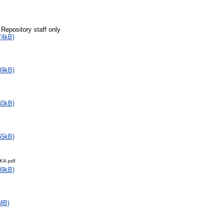
 Repository staff only
74kB)
39kB)
40kB)
65kB)
KA.pdf
39kB)
MB)