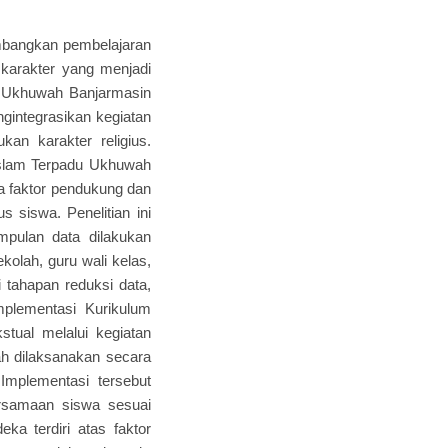
mbangkan pembelajaran
 karakter yang menjadi
u Ukhuwah Banjarmasin
integrasikan kegiatan
an karakter religius.
 Islam Terpadu Ukhuwah
a faktor pendukung dan
 siswa. Penelitian ini
umpulan data dilakukan
kolah, guru wali kelas,
 tahapan reduksi data,
mplementasi Kurikulum
tual melalui kegiatan
h dilaksanakan secara
 Implementasi tersebut
ersamaan siswa sesuai
a terdiri atas faktor