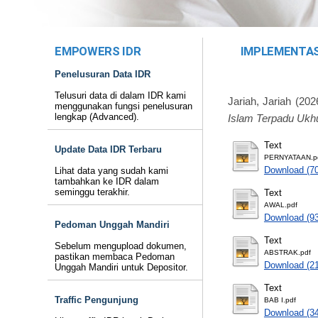
EMPOWERS IDR
IMPLEMENTAS
Penelusuran Data IDR
Telusuri data di dalam IDR kami
Jariah, Jariah
(202
menggunakan fungsi penelusuran
lengkap (Advanced).
Islam Terpadu Ukh
Text
Update Data IDR Terbaru
PERNYATAAN.p
Download (7
Lihat data yang sudah kami
tambahkan ke IDR dalam
seminggu terakhir.
Text
AWAL.pdf
Download (9
Pedoman Unggah Mandiri
Text
Sebelum mengupload dokumen,
ABSTRAK.pdf
pastikan membaca Pedoman
Download (2
Unggah Mandiri untuk Depositor.
Text
Traffic Pengunjung
BAB I.pdf
Download (3