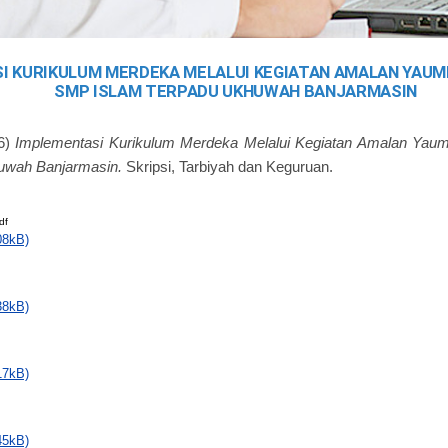
I KURIKULUM MERDEKA MELALUI KEGIATAN AMALAN YAUM
SMP ISLAM TERPADU UKHUWAH BANJARMASIN
6)
Implementasi Kurikulum Merdeka Melalui Kegiatan Amalan Ya
uwah Banjarmasin.
Skripsi, Tarbiyah dan Keguruan.
df
08kB)
38kB)
17kB)
45kB)