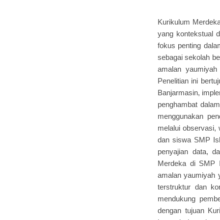
Kurikulum Merdeka
yang kontekstual d
fokus penting dal
sebagai sekolah b
amalan yaumiyah 
Penelitian ini be
Banjarmasin, imple
penghambat dalam 
menggunakan pendek
melalui observasi, 
dan siswa SMP Isl
penyajian data, d
Merdeka di SMP I
amalan yaumiyah y
terstruktur dan k
mendukung pembent
dengan tujuan Kur