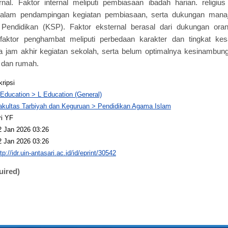
rnal. Faktor internal meliputi pembiasaan ibadah harian. religius
 dalam pendampingan kegiatan pembiasaan, serta dukungan mana
Pendidikan (KSP). Faktor eksternal berasal dari dukungan ora
faktor penghambat meliputi perbedaan karakter dan tingkat kes
da jam akhir kegiatan sekolah, serta belum optimalnya kesinambu
 dan rumah.
kripsi
 Education > L Education (General)
akultas Tarbiyah dan Keguruan > Pendidikan Agama Islam
ri YF
2 Jan 2026 03:26
2 Jan 2026 03:26
tp://idr.uin-antasari.ac.id/id/eprint/30542
uired)