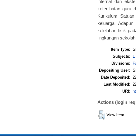
internal dan ekste
keterlibatan guru
Kurikulum Satuan 
keluarga. Adapun 
kelelahan fisik pa
lingkungan sekolah
Item Type:
S
Subjects:
L
Divisions:
F
Depositing User:
S
Date Deposited:
2
Last Modified:
2
URI:
ht
Actions (login req
View Item