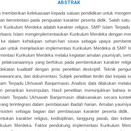
ABSTRAK
 memberikan keleluasaan kepada satuan pendidikan untuk menge
an berorientasi pada penguatan karakter peserta didik. Salah satu
am Kurikulum Merdeka adalah karakter religius. SMP Islam Terpad
erbasis Islam mengimplementasikan Kurikulum Merdeka dengan meng
ke dalam kehidupan sehari-hari siswa sebagai upaya pembentuk
rtujuan untuk menjelaskan implementasi Kurikulum Merdeka di SMP
mentasi Kurikulum Merdeka melalui kegiatan amalan yaumiyah, sert
pelaksanaannya yang berfokus pada pembentukan karakter religius
atan kualitatif dengan jenis penelitian deskriptif. Teknik peng
wawancara, dan dokumentasi. Subjek penelitian terdiri dari kepala se
am Terpadu Ukhuwah Banjarmasin. Analisis data dilakukan melalui
an penarikan kesimpulan. Hasil penelitian menunjukkan bahwa i
slam Terpadu Ukhuwah Banjarmasin dilaksanakan secara konteks
ang terintegrasi dalam pembiasaan ibadah harian. Amalan yaumiya
onsisten sebagai bagian dari pembiasaan karakter peserta didik.
ukan karakter religius, kedisiplinan, tanggung jawab, dan keb
ikulum Merdeka. Faktor pendukung implementasi Kurikulum Merdek