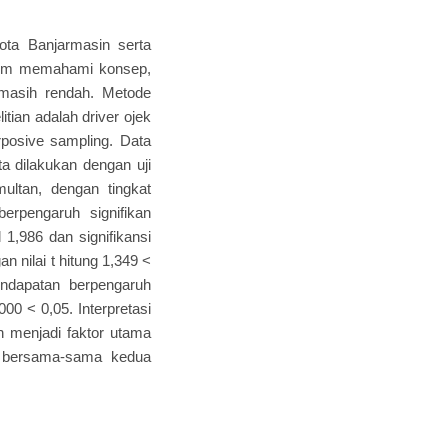
 Kota Banjarmasin serta
belum memahami konsep,
 masih rendah. Metode
itian adalah driver ojek
rposive sampling. Data
ata dilakukan dengan uji
multan, dengan tingkat
erpengaruh signifikan
 1,986 dan signifikansi
n nilai t hitung 1,349 <
endapatan berpengaruh
000 < 0,05. Interpretasi
h menjadi faktor utama
a bersama-sama kedua