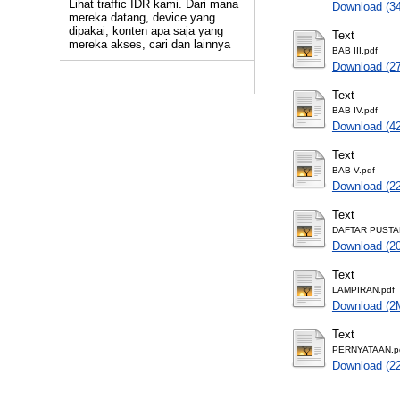
Lihat traffic IDR kami. Dari mana
Download (3
mereka datang, device yang
dipakai, konten apa saja yang
Text
mereka akses, cari dan lainnya
BAB III.pdf
Download (2
Text
BAB IV.pdf
Download (4
Text
BAB V.pdf
Download (2
Text
DAFTAR PUSTA
Download (2
Text
LAMPIRAN.pdf
Download (2
Text
PERNYATAAN.p
Download (2