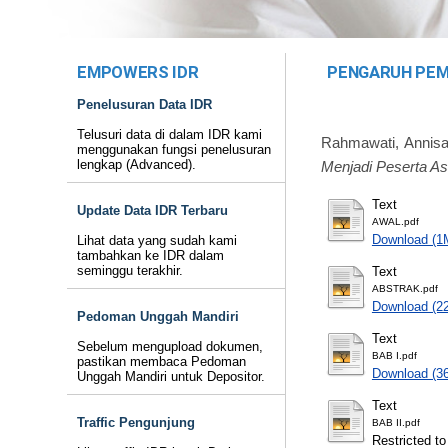
EMPOWERS IDR
PENGARUH PEM
Penelusuran Data IDR
Telusuri data di dalam IDR kami
Rahmawati, Annis
menggunakan fungsi penelusuran
lengkap (Advanced).
Menjadi Peserta As
Text
Update Data IDR Terbaru
AWAL.pdf
Download (1
Lihat data yang sudah kami
tambahkan ke IDR dalam
seminggu terakhir.
Text
ABSTRAK.pdf
Download (2
Pedoman Unggah Mandiri
Text
Sebelum mengupload dokumen,
BAB I.pdf
pastikan membaca Pedoman
Download (3
Unggah Mandiri untuk Depositor.
Text
Traffic Pengunjung
BAB II.pdf
Restricted to