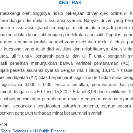
ABSTRAK
atarbelakangi oleh tingginya risiko pekerjaan driver ojek online di
perlindungan diri melalui asuransi syariah. Banyak driver yang 
anisme asuransi syariah sehingga minat untuk menjadi peserta
unakan adalah kuantitatif dengan pendekatan asosiatif. Populasi penel
jarmasin dengan jumlah sampel yang ditentukan melalui teknik pu
 kuesioner yang telah diuji validitas dan reliabilitasnya. Analisis d
ganda, uji t untuk pengaruh parsial, dan uji F untuk pengaruh si
Hasil penelitian menunjukkan bahwa variabel pemahaman (X1) b
adi peserta asuransi syariah dengan nilai t hitung 13,145 > t tabel
bel pendapatan (X2) tidak berpengaruh signifikan terhadap minat denga
 signifikansi 0,000 > 0,05. Secara simultan, pemahaman dan p
 minat dengan nilai F hitung 15,320 > F tabel 3,09 dan signifikansi 0,
lah bahwa peningkatan pemahaman driver mengenai asuransi syaria
inat, sedangkan pendapatan bukanlah penentu, namun secar
berikan pengaruh terhadap minat berasuransi syariah.
kripsi
 Social Sciences > HJ Public Finance