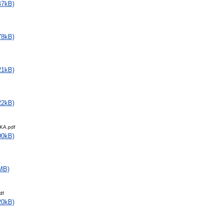
47kB)
78kB)
21kB)
22kB)
KA.pdf
00kB)
MB)
df
20kB)