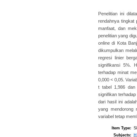
Penelitian ini dil
rendahnya tingkat 
manfaat, dan mek
penelitian yang dig
online di Kota Ban
dikumpulkan melalui
regresi linier ber
signifikansi 5%. 
terhadap minat menj
0,000 < 0,05. Varia
t tabel 1,986 dan
signifikan terhadap
dari hasil ini ada
yang mendorong m
variabel tetap mem
Item Type:
S
Subjects:
H