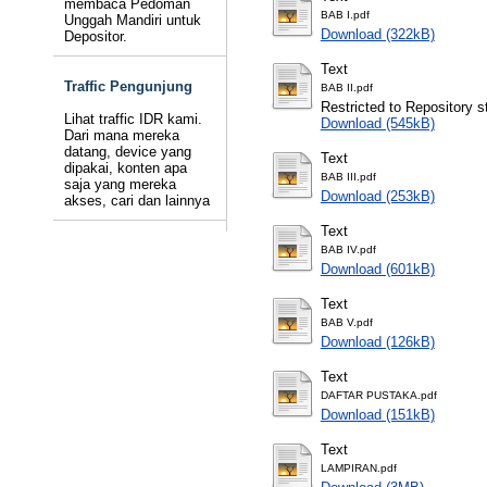
membaca Pedoman
BAB I.pdf
Unggah Mandiri untuk
Download (322kB)
Depositor.
Text
Traffic Pengunjung
BAB II.pdf
Restricted to Repository st
Lihat traffic IDR kami.
Download (545kB)
Dari mana mereka
datang, device yang
Text
dipakai, konten apa
BAB III.pdf
saja yang mereka
Download (253kB)
akses, cari dan lainnya
Text
BAB IV.pdf
Download (601kB)
Text
BAB V.pdf
Download (126kB)
Text
DAFTAR PUSTAKA.pdf
Download (151kB)
Text
LAMPIRAN.pdf