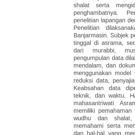
shalat serta mengid
penghambatnya. Pen
penelitian lapangan den
Penelitian dilaksa
Banjarmasin. Subjek pe
tinggal di asrama, se
dari murabbi, mus
pengumpulan data dila
mendalam, dan dokume
menggunakan model M
reduksi data, penyaji
Keabsahan data diper
teknik, dan waktu. H
mahasantriwati Asr
memiliki pemahaman t
wudhu dan shalat,
memahami serta memp
dan hal-hal yang me