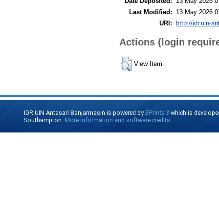
Date Deposited:
13 May 2026 0
Last Modified:
13 May 2026 0
URI:
http://idr.uin-a
Actions (login requir
View Item
IDR UIN Antasari Banjarmasin is powered by
EPrints 3
which is develope
Southampton.
More information and software credits
.