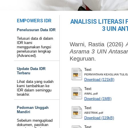
EMPOWERS IDR
ANALISIS LITERASI
3 UIN A
Penelusuran Data IDR
Telusuri data di dalam
IDR kami
Warni, Rastia
(2026)
menggunakan fungsi
Asrama 3 UIN Antasar
penelusuran lengkap
(Advanced).
Keguruan.
Update Data IDR
Text
Terbaru
PERNYATAAN KEASLIAN TULIS
Download (121kB)
Lihat data yang sudah
kami tambahkan ke
Text
IDR dalam seminggu
AWAL.pdf
terakhir.
Download (1MB)
Pedoman Unggah
Text
Mandiri
ABSTRAK.pdf
Download (119kB)
Sebelum mengupload
dokumen, pastikan
Text