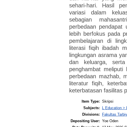
sehari-hari. Hasil p
variasi dalam kelu
sebagian mahasantr
perbedaan pendapat u
lebih berfokus pada pr
pembelajaran di lin
literasi fiqih ibadah 
lingkungan asrama yang
dan keluarga, serta
penghambat meliputi
perbedaan mazhab, m
literatur fiqih, keter
keterbatasan fasilitas
Item Type:
Skripsi
Subjects:
L Education > 
Divisions:
Fakultas Tarb
Depositing User:
Yoe Oden