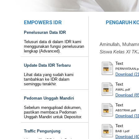
EMPOWERS IDR
PENGARUH KO
Penelusuran Data IDR
Telusuri data di dalam IDR kami
Aminullah, Muha
menggunakan fungsi penelusuran
lengkap (Advanced).
Siswa Kelas XI TK
Text
Update Data IDR Terbaru
PERNYATAAN.p
Download (2
Lihat data yang sudah kami
tambahkan ke IDR dalam
seminggu terakhir.
Text
AWAL.pdf
Download (8
Pedoman Unggah Mandiri
Text
Sebelum mengupload dokumen,
ABSTRAK.pdf
pastikan membaca Pedoman
Download (3
Unggah Mandiri untuk Depositor.
Text
Traffic Pengunjung
BAB I.pdf
Download (4