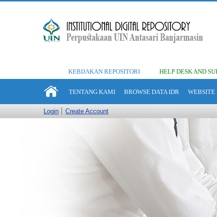
KEBIJAKAN REPOSITORI
HELP DESK AND SU
TENTANG KAMI
BROWSE DATA IDR
WEBSITE 
Login
Create Account