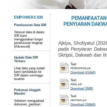
EMPOWERS IDR
PEMANFAATAN 
PENYIARAN DAKWA
Penelusuran Data IDR
Telusuri data di dalam
IDR kami
menggunakan fungsi
Ajkiya, Shofiyatul
(202
penelusuran lengkap
(Advanced).
pada Penyiaran Dakwah
Skripsi, Dakwah dan I
Update Data IDR
Terbaru
Text
Lihat data yang sudah
PERNYATAAN.pdf
kami tambahkan ke
Download (414kB)
IDR dalam seminggu
terakhir.
Text
AWAL.pdf
Download (2MB)
Pedoman Unggah
Mandiri
Text
Sebelum mengupload
ABSTRAK.pdf
dokumen, pastikan
Download (268kB)