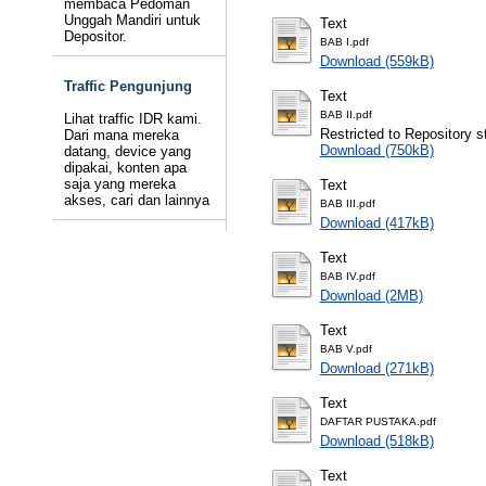
membaca Pedoman
Unggah Mandiri untuk
Text
Depositor.
BAB I.pdf
Download (559kB)
Traffic Pengunjung
Text
BAB II.pdf
Lihat traffic IDR kami.
Restricted to Repository st
Dari mana mereka
Download (750kB)
datang, device yang
dipakai, konten apa
saja yang mereka
Text
akses, cari dan lainnya
BAB III.pdf
Download (417kB)
Text
BAB IV.pdf
Download (2MB)
Text
BAB V.pdf
Download (271kB)
Text
DAFTAR PUSTAKA.pdf
Download (518kB)
Text