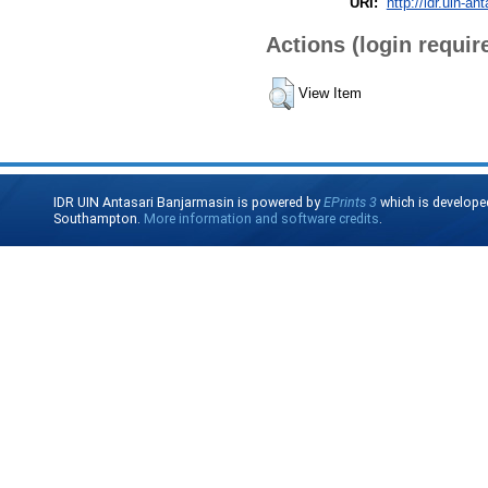
URI:
http://idr.uin-an
Actions (login requir
View Item
IDR UIN Antasari Banjarmasin is powered by
EPrints 3
which is develope
Southampton.
More information and software credits
.