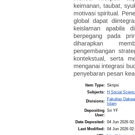
keimanan, taubat, syuku
motivasi spiritual. Pe
global dapat diintegr
keislaman apabila d
berpegang pada prins
diharapkan memb
pengembangan strateg
kontekstual, serta me
menganai integrasi bu
penyebaran pesan ke
Item Type:
Skripsi
Subjects:
H Social Scienc
Fakultas Dakwa
Divisions:
Islam
Depositing
Sri YF
User:
Date Deposited:
04 Jun 2026 02
Last Modified:
04 Jun 2026 02