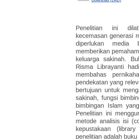
Download (2MB)
Penelitian ini dil
kecemasan generasi m
diperlukan media
memberikan pemaham
keluarga sakinah. Bu
Risma Librayanti had
membahas pernikaha
pendekatan yang releva
bertujuan untuk meng
sakinah, fungsi bimbin
bimbingan Islam yang
Penelitian ini menggu
metode analisis isi (c
kepustakaan (librar
penelitian adalah buku