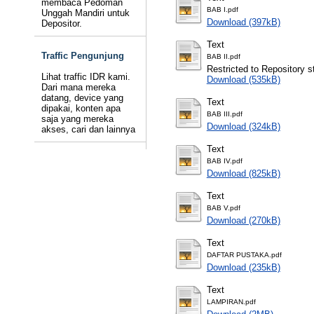
membaca Pedoman
BAB I.pdf
Unggah Mandiri untuk
Download (397kB)
Depositor.
Text
Traffic Pengunjung
BAB II.pdf
Restricted to Repository st
Lihat traffic IDR kami.
Download (535kB)
Dari mana mereka
datang, device yang
Text
dipakai, konten apa
BAB III.pdf
saja yang mereka
Download (324kB)
akses, cari dan lainnya
Text
BAB IV.pdf
Download (825kB)
Text
BAB V.pdf
Download (270kB)
Text
DAFTAR PUSTAKA.pdf
Download (235kB)
Text
LAMPIRAN.pdf