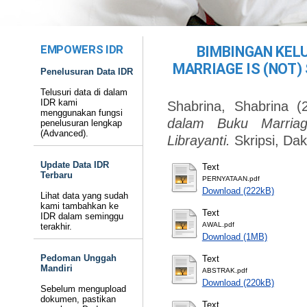
EMPOWERS IDR
BIMBINGAN KEL
MARRIAGE IS (NOT)
Penelusuran Data IDR
Telusuri data di dalam
IDR kami
Shabrina, Shabrina
(
menggunakan fungsi
dalam Buku Marria
penelusuran lengkap
(Advanced).
Librayanti.
Skripsi, Da
Update Data IDR
Text
Terbaru
PERNYATAAN.pdf
Download (222kB)
Lihat data yang sudah
kami tambahkan ke
Text
IDR dalam seminggu
AWAL.pdf
terakhir.
Download (1MB)
Pedoman Unggah
Text
Mandiri
ABSTRAK.pdf
Download (220kB)
Sebelum mengupload
dokumen, pastikan
Text