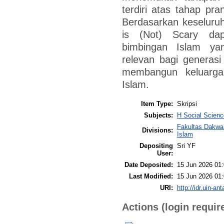
terdiri atas tahap pra
Berdasarkan keseluru
is (Not) Scary dap
bimbingan Islam yan
relevan bagi generas
membangun keluarga 
Islam.
Item Type:
Skripsi
Subjects:
H Social Scien
Fakultas Dakwa
Divisions:
Islam
Depositing
Sri YF
User:
Date Deposited:
15 Jun 2026 01
Last Modified:
15 Jun 2026 01
URI:
http://idr.uin-an
Actions (login requir