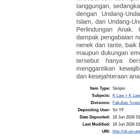
tanggungan, sedangka
dengan Undang-Unda
Islam, dan Undang-Un
Perlindungan Anak.
dampak pengabaian naf
nenek dan tante, baik
maupun dukungan emo
tersebut hanya ber
menggantikan kewaj
dan kesejahteraan ana
Item Type:
Skripsi
Subjects:
K Law > K Law
Divisions:
Fakultas Syar
Depositing User:
Sri YF
Date Deposited:
18 Jun 2026 01
Last Modified:
18 Jun 2026 01
URI:
http://idr.uin-a