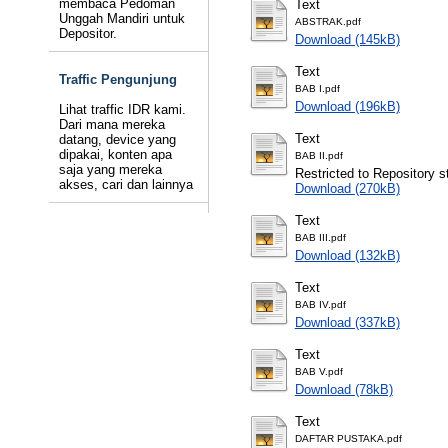
membaca Pedoman
Text
Unggah Mandiri untuk
ABSTRAK.pdf
Depositor.
Download (145kB)
Text
Traffic Pengunjung
BAB I.pdf
Download (196kB)
Lihat traffic IDR kami.
Dari mana mereka
Text
datang, device yang
dipakai, konten apa
BAB II.pdf
saja yang mereka
Restricted to Repository st
akses, cari dan lainnya
Download (270kB)
Text
BAB III.pdf
Download (132kB)
Text
BAB IV.pdf
Download (337kB)
Text
BAB V.pdf
Download (78kB)
Text
DAFTAR PUSTAKA.pdf