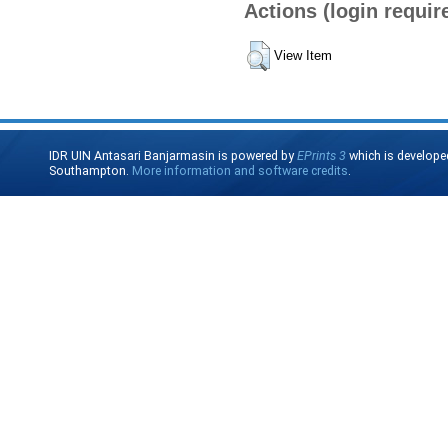
Actions (login requir
View Item
IDR UIN Antasari Banjarmasin is powered by
EPrints 3
which is develope
Southampton.
More information and software credits
.