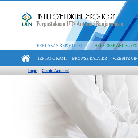
KEBIJAKAN REPOSITORI
HELP DESK AND SUPPO
TENTANG KAMI
BROWSE DATA IDR
WEBSITE UIN
Login
Create Account