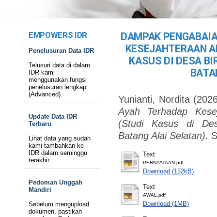
EMPOWERS IDR
DAMPAK PENGABAIA
KESEJAHTERAAN A
Penelusuran Data IDR
KASUS DI DESA B
Telusuri data di dalam
BATA
IDR kami
menggunakan fungsi
penelusuran lengkap
(Advanced).
Yunianti, Nordita
(202
Ayah Terhadap Kese
Update Data IDR
(Studi Kasus di De
Terbaru
Batang Alai Selatan).
S
Lihat data yang sudah
kami tambahkan ke
IDR dalam seminggu
Text
terakhir.
PERNYATAAN.pdf
Download (152kB)
Pedoman Unggah
Text
Mandiri
AWAL.pdf
Download (1MB)
Sebelum mengupload
dokumen, pastikan