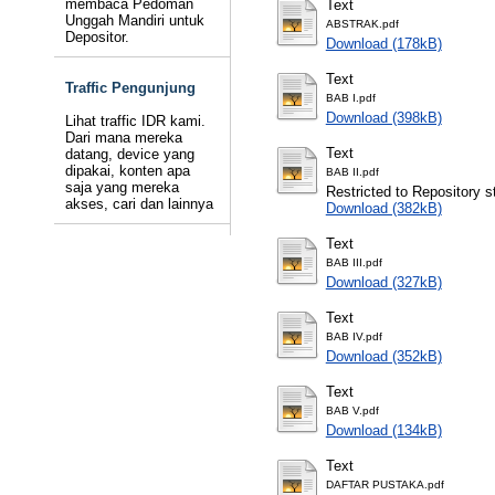
membaca Pedoman
Text
Unggah Mandiri untuk
ABSTRAK.pdf
Depositor.
Download (178kB)
Text
Traffic Pengunjung
BAB I.pdf
Download (398kB)
Lihat traffic IDR kami.
Dari mana mereka
Text
datang, device yang
dipakai, konten apa
BAB II.pdf
saja yang mereka
Restricted to Repository st
akses, cari dan lainnya
Download (382kB)
Text
BAB III.pdf
Download (327kB)
Text
BAB IV.pdf
Download (352kB)
Text
BAB V.pdf
Download (134kB)
Text
DAFTAR PUSTAKA.pdf