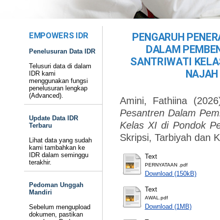
EMPOWERS IDR
PENGARUH PENER
DALAM PEMBEN
Penelusuran Data IDR
SANTRIWATI KELA
Telusuri data di dalam
NAJAH 
IDR kami
menggunakan fungsi
penelusuran lengkap
(Advanced).
Amini, Fathiina
(202
Pesantren Dalam Pembe
Update Data IDR
Kelas XI di Pondok Pe
Terbaru
Skripsi, Tarbiyah dan 
Lihat data yang sudah
kami tambahkan ke
IDR dalam seminggu
Text
terakhir.
PERNYATAAN .pdf
Download (150kB)
Pedoman Unggah
Text
Mandiri
AWAL.pdf
Download (1MB)
Sebelum mengupload
dokumen, pastikan