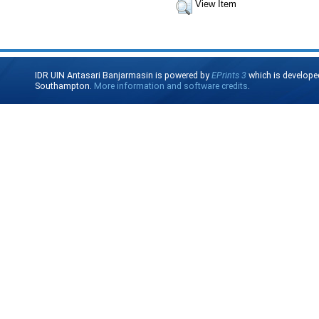
View Item
IDR UIN Antasari Banjarmasin is powered by
EPrints 3
which is develope
Southampton.
More information and software credits
.