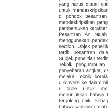
yang harus ditaati oleh
untuk mendeskripsikan 
di pondok pesantren
mendeskripsikan penga
pembentukan karakter d
Pesantren An Najah C
menggunakan pendekat
section. Objek peneli
tertib pesantren dal
Subjek penelitian terdi
Teknik pengumpulan d
penyebaran angket, da
melalui Teknik korel
dikonversi ke dalam ni
r table untuk meng
menunjukkan bahwa Kar
tergolong baik. Seba
bahwa santriwati tel