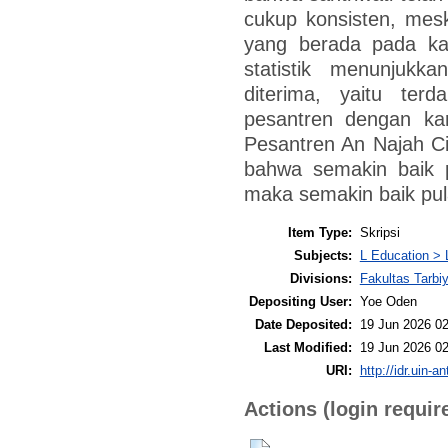
cukup konsisten, mesk
yang berada pada kat
statistik menunjukka
diterima, yaitu terd
pesantren dengan kara
Pesantren An Najah Cin
bahwa semakin baik p
maka semakin baik pula 
Item Type:
Skripsi
Subjects:
L Education > 
Divisions:
Fakultas Tarb
Depositing User:
Yoe Oden
Date Deposited:
19 Jun 2026 02
Last Modified:
19 Jun 2026 02
URI:
http://idr.uin-a
Actions (login requir