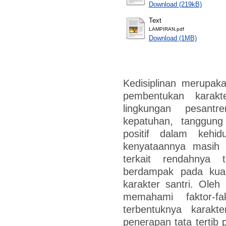
Download (219kB)
Text
LAMPIRAN.pdf
Download (1MB)
Kedisiplinan merupak
pembentukan karakt
lingkungan pesantr
kepatuhan, tanggung
positif dalam kehi
kenyataannya masih 
terkait rendahnya t
berdampak pada kual
karakter santri. Oleh
memahami faktor-f
terbentuknya karakte
penerapan tata tertib