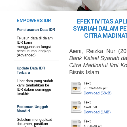
EMPOWERS IDR
EFEKTIVITAS APL
SYARIAH DALAM PE
Penelusuran Data IDR
CITRA MADINA
Telusuri data di dalam
IDR kami
menggunakan fungsi
Aieni, Reizka Nur
(20
penelusuran lengkap
(Advanced).
Bank Kalsel Syariah d
Citra Madinatul Ilmi K
Update Data IDR
Bisnis Islam.
Terbaru
Lihat data yang sudah
Text
kami tambahkan ke
PERNYATAAN.pdf
IDR dalam seminggu
Download (68kB)
terakhir.
Text
Pedoman Unggah
AWAL.pdf
Mandiri
Download (1MB)
Sebelum mengupload
Text
dokumen, pastikan
ABSTRAK.pdf