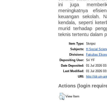
ini juga memberi
meningkatnya efisie
keuangan sekolah. 
kendala, seperti ket
murid terhadap pengg
teknis tertentu dalam 
Item Type:
Skripsi
Subjects:
H Social Scie
Divisions:
Fakultas Ekono
Depositing User:
Sri YF
Date Deposited:
01 Jul 2026 03
Last Modified:
01 Jul 2026 03
URI:
http://idr.uin-a
Actions (login requir
View Item