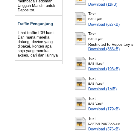
membaca Pedoman
Download (11kB)
Unggah Mandiri untuk
Depositor.
Text
BAB I.pdf
Traffic Pengunjung
Download (627kB)
Lihat traffic IDR kami.
Text
Dari mana mereka
BAB II.pdf
datang, device yang
Restricted to Repository st
dipakai, konten apa
Download (356kB)
saja yang mereka
akses, cari dan lainnya
Text
BAB III.pdf
Download (193kB)
Text
BAB IV.pdf
Download (1MB)
Text
BAB V.pdf
Download (179kB)
Text
DAFTAR PUSTAKA.pdf
Download (376kB)