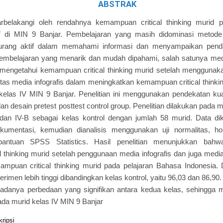
ABSTRAK
latarbelakangi oleh rendahnya kemampuan critical thinking murid
IV di MIN 9 Banjar. Pembelajaran yang masih didominasi metod
rang aktif dalam memahami informasi dan menyampaikan pendap
embelajaran yang menarik dan mudah dipahami, salah satunya media 
k mengetahui kemampuan critical thinking murid setelah menggunaka
itas media infografis dalam meningkatkan kemampuan critical thinki
elas IV MIN 9 Banjar. Penelitian ini menggunakan pendekatan kua
n desain pretest posttest control group. Penelitian dilakukan pada m
dan IV-B sebagai kelas kontrol dengan jumlah 58 murid. Data dik
okumentasi, kemudian dianalisis menggunakan uji normalitas, 
antuan SPSS Statistics. Hasil penelitian menunjukkan bahw
thinking murid setelah penggunaan media infografis dan juga media i
puan critical thinking murid pada pelajaran Bahasa Indonesia. Dik
erimen lebih tinggi dibandingkan kelas kontrol, yaitu 96,03 dan 86,90
danya perbedaan yang signifikan antara kedua kelas, sehingga med
ada murid kelas IV MIN 9 Banjar
kripsi