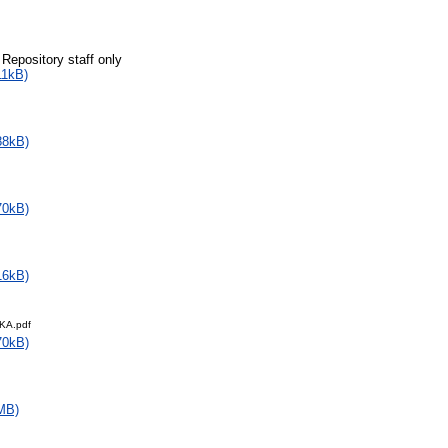
 Repository staff only
11kB)
88kB)
70kB)
16kB)
KA.pdf
70kB)
MB)