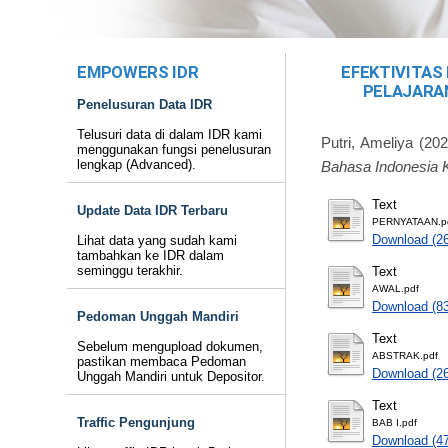
EMPOWERS IDR
EFEKTIVITAS
PELAJARAN
Penelusuran Data IDR
Telusuri data di dalam IDR kami
Putri, Ameliya
(20
menggunakan fungsi penelusuran
lengkap (Advanced).
Bahasa Indonesia K
Text
Update Data IDR Terbaru
PERNYATAAN.p
Download (2
Lihat data yang sudah kami
tambahkan ke IDR dalam
seminggu terakhir.
Text
AWAL.pdf
Download (8
Pedoman Unggah Mandiri
Text
Sebelum mengupload dokumen,
ABSTRAK.pdf
pastikan membaca Pedoman
Download (2
Unggah Mandiri untuk Depositor.
Text
Traffic Pengunjung
BAB I.pdf
Download (4