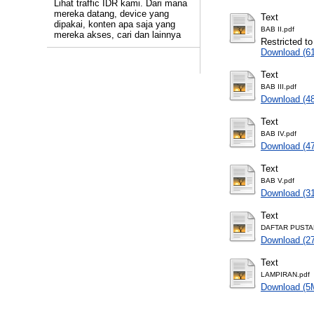
Lihat traffic IDR kami. Dari mana
mereka datang, device yang
Text
dipakai, konten apa saja yang
BAB II.pdf
mereka akses, cari dan lainnya
Restricted to
Download (6
Text
BAB III.pdf
Download (4
Text
BAB IV.pdf
Download (4
Text
BAB V.pdf
Download (3
Text
DAFTAR PUSTA
Download (2
Text
LAMPIRAN.pdf
Download (5