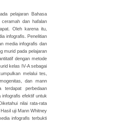
 pada pelajaran Bahasa
e ceramah dan hafalan
at. Oleh karena itu,
infografis. Penelitian
n media infografis dan
ng murid pada pelajaran
ntitatif dengan metode
urid kelas IV-A sebagai
umpulkan melalui tes,
homogenitas, dan mann
a terdapat perbedaan
nfografis efektif untuk
etahui nilai rata-rata
. Hasil uji Mann Whitney
ia infografis terbukti