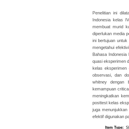
Penelitian ini di
Indonesia kelas 
membuat murid ku
diperlukan media p
ini bertujuan untu
mengetahui efektiv
Bahasa Indonesia k
quasi eksperimen da
kelas eksperimen 
observasi, dan d
whitney dengan b
kemampuan critical 
meningkatkan kemam
posttest kelas eksp
juga menunjukkan a
efektif digunakan p
Item Type:
S