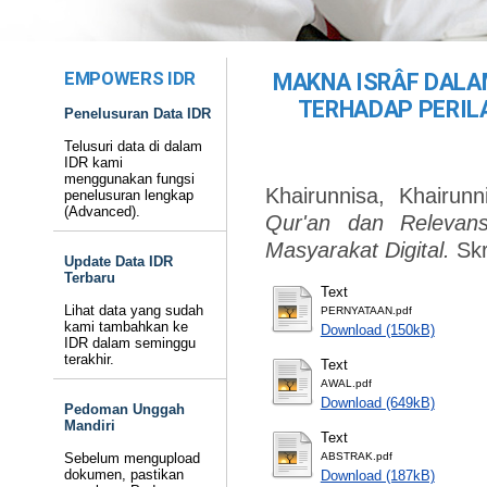
EMPOWERS IDR
MAKNA ISRÂF DALA
TERHADAP PERIL
Penelusuran Data IDR
Telusuri data di dalam
IDR kami
menggunakan fungsi
Khairunnisa, Khairunn
penelusuran lengkap
(Advanced).
Qur'an dan Relevans
Masyarakat Digital.
Skr
Update Data IDR
Terbaru
Text
Lihat data yang sudah
PERNYATAAN.pdf
kami tambahkan ke
Download (150kB)
IDR dalam seminggu
terakhir.
Text
AWAL.pdf
Download (649kB)
Pedoman Unggah
Mandiri
Text
Sebelum mengupload
ABSTRAK.pdf
dokumen, pastikan
Download (187kB)