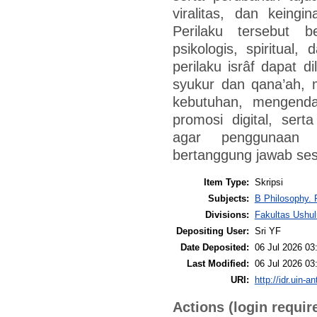
viralitas, dan keing
Perilaku tersebut 
psikologis, spiritual
perilaku isrâf dapat
syukur dan qana’ah, 
kebutuhan, mengendal
promosi digital, ser
agar penggunaan 
bertanggung jawab sesu
Item Type:
Skripsi
Subjects:
B Philosophy. 
Divisions:
Fakultas Ushul
Depositing User:
Sri YF
Date Deposited:
06 Jul 2026 03
Last Modified:
06 Jul 2026 03
URI:
http://idr.uin-a
Actions (login requir