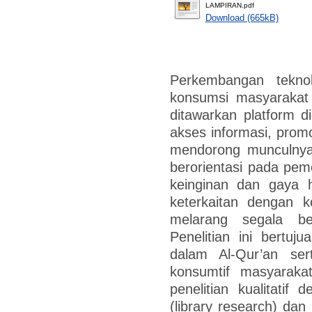
LAMPIRAN.pdf
Download (665kB)
Perkembangan teknol
konsumsi masyarakat
ditawarkan platform d
akses informasi, promo
mendorong munculnya 
berorientasi pada pem
keinginan dan gaya h
keterkaitan dengan k
melarang segala be
Penelitian ini bertuj
dalam Al-Qur’an sert
konsumtif masyarakat
penelitian kualitatif 
(library research) da