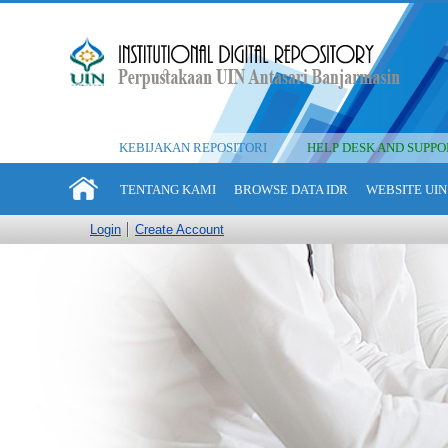
KEBIJAKAN REPOSITORI
HELP DESK AND SUPPO
TENTANG KAMI
BROWSE DATA IDR
WEBSITE UIN
Login
Create Account