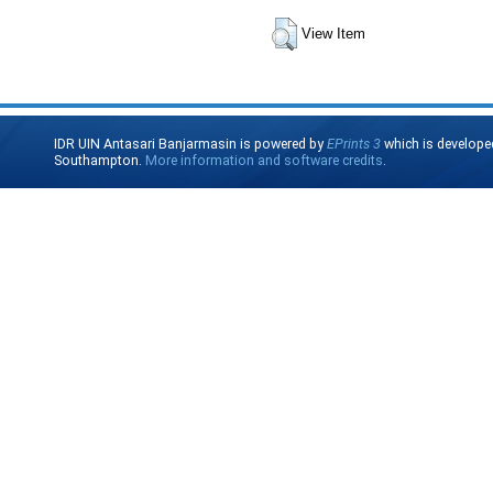
View Item
IDR UIN Antasari Banjarmasin is powered by
EPrints 3
which is develope
Southampton.
More information and software credits
.