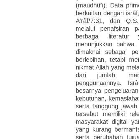
(maudhû‘î). Data prim
berkaitan dengan isrâf
A‘râf/7:31, dan Q.S.
melalui penafsiran 
berbagai literatur
menunjukkan bahwa i
dimaknai sebagai pe
berlebihan, tetapi m
nikmat Allah yang mela
dari jumlah, ma
penggunaannya. Isr
besarnya pengeluaran
kebutuhan, kemaslaha
serta tanggung jawa
tersebut memiliki rel
masyarakat digital y
yang kurang bermanfa
serta perubahan tuju