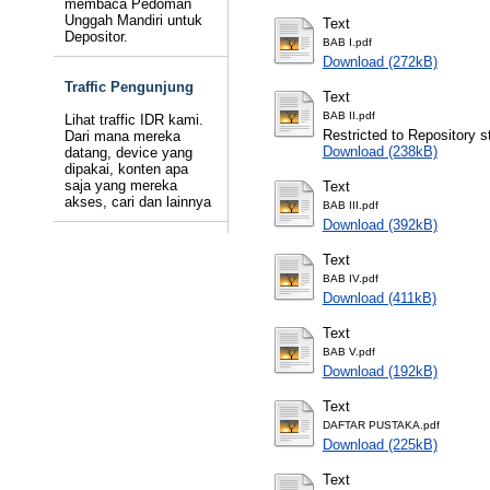
membaca Pedoman
Unggah Mandiri untuk
Text
Depositor.
BAB I.pdf
Download (272kB)
Traffic Pengunjung
Text
BAB II.pdf
Lihat traffic IDR kami.
Restricted to Repository st
Dari mana mereka
Download (238kB)
datang, device yang
dipakai, konten apa
saja yang mereka
Text
akses, cari dan lainnya
BAB III.pdf
Download (392kB)
Text
BAB IV.pdf
Download (411kB)
Text
BAB V.pdf
Download (192kB)
Text
DAFTAR PUSTAKA.pdf
Download (225kB)
Text