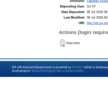
Divisions:
Fakultas Ekono
Depositing User:
Sri YF
Date Deposited:
08 Jul 2026 06
Last Modified:
08 Jul 2026 06
URI:
http://idr.uin-a
Actions (login requir
View Item
IDR UIN Antasari Banjarmasin is powered by
EPrints 3
which is develope
Southampton.
More information and software credits
.