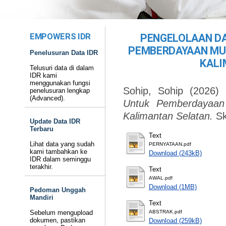
EMPOWERS IDR
PENGELOLAAN DA
PEMBERDAYAAN MUS
Penelusuran Data IDR
KALI
Telusuri data di dalam
IDR kami
menggunakan fungsi
Sohip, Sohip
(2026)
penelusuran lengkap
(Advanced).
Untuk Pemberdayaan
Kalimantan Selatan.
Sk
Update Data IDR
Terbaru
Text
Lihat data yang sudah
PERNYATAAN.pdf
kami tambahkan ke
Download (243kB)
IDR dalam seminggu
terakhir.
Text
AWAL.pdf
Download (1MB)
Pedoman Unggah
Mandiri
Text
Sebelum mengupload
ABSTRAK.pdf
dokumen, pastikan
Download (259kB)