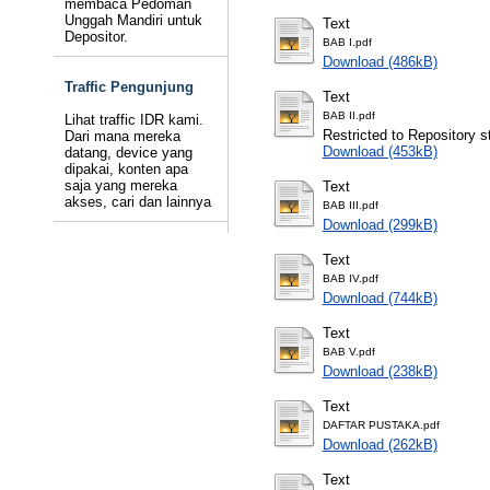
membaca Pedoman
Unggah Mandiri untuk
Text
Depositor.
BAB I.pdf
Download (486kB)
Traffic Pengunjung
Text
BAB II.pdf
Lihat traffic IDR kami.
Restricted to Repository st
Dari mana mereka
Download (453kB)
datang, device yang
dipakai, konten apa
saja yang mereka
Text
akses, cari dan lainnya
BAB III.pdf
Download (299kB)
Text
BAB IV.pdf
Download (744kB)
Text
BAB V.pdf
Download (238kB)
Text
DAFTAR PUSTAKA.pdf
Download (262kB)
Text