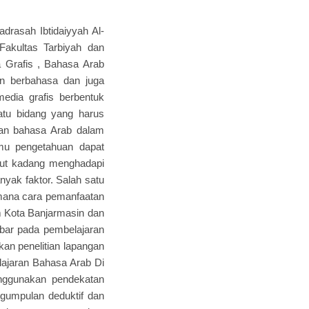
rasah Ibtidaiyyah Al-
Fakultas Tarbiyah dan
a Grafis , Bahasa Arab
n berbahasa dan juga
edia grafis berbentuk
atu bidang yang harus
aran bahasa Arab dalam
lmu pengetahuan dapat
ebut kadang menghadapi
ak faktor. Salah satu
aimana cara pemanfaatan
m Kota Banjarmasin dan
bar pada pembelajaran
kan penelitian lapangan
elajaran Bahasa Arab Di
enggunakan pendekatan
ngumpulan deduktif dan