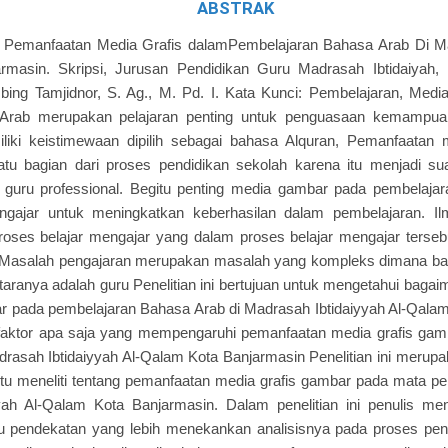
ABSTRAK
, Pemanfaatan Media Grafis dalamPembelajaran Bahasa Arab Di Mad
masin. Skripsi, Jurusan Pendidikan Guru Madrasah Ibtidaiyah, 
ing Tamjidnor, S. Ag., M. Pd. I. Kata Kunci: Pembelajaran, Medi
 Arab merupakan pelajaran penting untuk penguasaan kemampua
iki keistimewaan dipilih sebagai bahasa Alquran, Pemanfaatan m
tu bagian dari proses pendidikan sekolah karena itu menjadi su
ap guru professional. Begitu penting media gambar pada pembelaj
ngajar untuk meningkatkan keberhasilan dalam pembelajaran. I
proses belajar mengajar yang dalam proses belajar mengajar ters
 Masalah pengajaran merupakan masalah yang kompleks dimana bany
antaranya adalah guru Penelitian ini bertujuan untuk mengetahui bag
r pada pembelajaran Bahasa Arab di Madrasah Ibtidaiyyah Al-Qala
-faktor apa saja yang mempengaruhi pemanfaatan media grafis gam
rasah Ibtidaiyyah Al-Qalam Kota Banjarmasin Penelitian ini merupa
yaitu meneliti tentang pemanfaatan media grafis gambar pada mata p
yah Al-Qalam Kota Banjarmasin. Dalam penelitian ini penulis m
uatu pendekatan yang lebih menekankan analisisnya pada proses pe