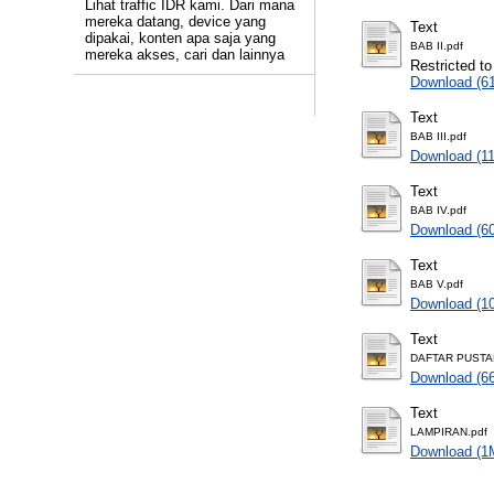
Lihat traffic IDR kami. Dari mana
mereka datang, device yang
Text
dipakai, konten apa saja yang
BAB II.pdf
mereka akses, cari dan lainnya
Restricted to
Download (6
Text
BAB III.pdf
Download (1
Text
BAB IV.pdf
Download (6
Text
BAB V.pdf
Download (1
Text
DAFTAR PUSTA
Download (6
Text
LAMPIRAN.pdf
Download (1