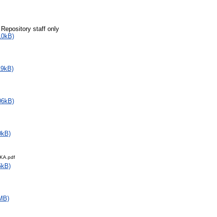
 Repository staff only
10kB)
19kB)
06kB)
0kB)
KA.pdf
6kB)
MB)