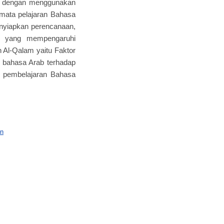
ti dengan menggunakan
 mata pelajaran Bahasa
enyiapkan perencanaan,
or yang mempengaruhi
 Al-Qalam yaitu Faktor
u bahasa Arab terhadap
ap pembelajaran Bahasa
on