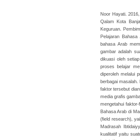
Noor Hayati. 2016
Qalam Kota Banjar
Keguruan. Pembimb
Pelajaran Bahasa
bahasa Arab memil
gambar adalah sua
dikuasi oleh seti
proses belajar me
diperoleh melalui 
berbagai masalah.
faktor tersebut di
media grafis gamba
mengetahui faktor
Bahasa Arab di Mad
(field research), 
Madrasah Ibtidaiy
kualitatif yaitu s