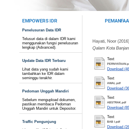
EMPOWERS IDR
PEMANFAA
Penelusuran Data IDR
Telusuri data di dalam IDR kami
Hayati, Noor
(2016
menggunakan fungsi penelusuran
lengkap (Advanced).
Qalam Kota Banjar
Text
Update Data IDR Terbaru
PERNYATAAN.p
Download (4
Lihat data yang sudah kami
tambahkan ke IDR dalam
seminggu terakhir.
Text
AWAL.pdf
Download (3
Pedoman Unggah Mandiri
Text
Sebelum mengupload dokumen,
ABSTRAK.pdf
pastikan membaca Pedoman
Download (8
Unggah Mandiri untuk Depositor.
Text
Traffic Pengunjung
BAB I.pdf
Download (2