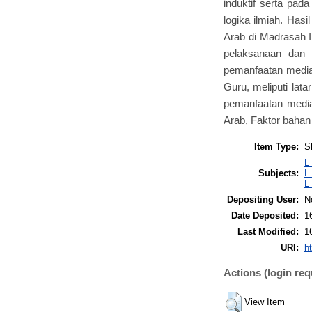
induktif serta pa
logika ilmiah. Has
Arab di Madrasah 
pelaksanaan dan 
pemanfaatan media 
Guru, meliputi lat
pemanfaatan media
Arab, Faktor bahan 
Item Type:
S
L
Subjects:
L
L
Depositing User:
N
Date Deposited:
1
Last Modified:
1
URI:
ht
Actions (login req
View Item