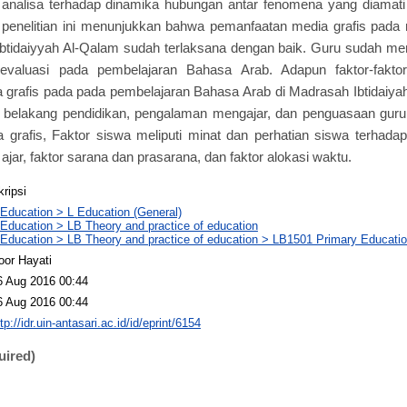
da analisa terhadap dinamika hubungan antar fenomena yang diama
il penelitian ini menunjukkan bahwa pemanfaatan media grafis pada
Ibtidaiyyah Al-Qalam sudah terlaksana dengan baik. Guru sudah m
evaluasi pada pembelajaran Bahasa Arab. Adapun faktor-fakt
grafis pada pada pembelajaran Bahasa Arab di Madrasah Ibtidaiyah
ar belakang pendidikan, pengalaman mengajar, dan penguasaan gur
 grafis, Faktor siswa meliputi minat dan perhatian siswa terhad
ajar, faktor sarana dan prasarana, dan faktor alokasi waktu.
kripsi
 Education > L Education (General)
 Education > LB Theory and practice of education
 Education > LB Theory and practice of education > LB1501 Primary Educati
oor Hayati
6 Aug 2016 00:44
6 Aug 2016 00:44
tp://idr.uin-antasari.ac.id/id/eprint/6154
uired)