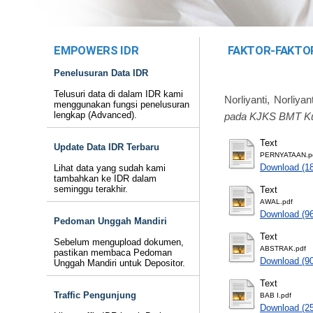
EMPOWERS IDR
FAKTOR-FAKTO
Penelusuran Data IDR
Telusuri data di dalam IDR kami
Norliyanti, Norliyant
menggunakan fungsi penelusuran
lengkap (Advanced).
pada KJKS BMT Kub
Text
Update Data IDR Terbaru
PERNYATAAN.p
Download (1
Lihat data yang sudah kami
tambahkan ke IDR dalam
seminggu terakhir.
Text
AWAL.pdf
Download (9
Pedoman Unggah Mandiri
Text
Sebelum mengupload dokumen,
ABSTRAK.pdf
pastikan membaca Pedoman
Download (9
Unggah Mandiri untuk Depositor.
Text
Traffic Pengunjung
BAB I.pdf
Download (2