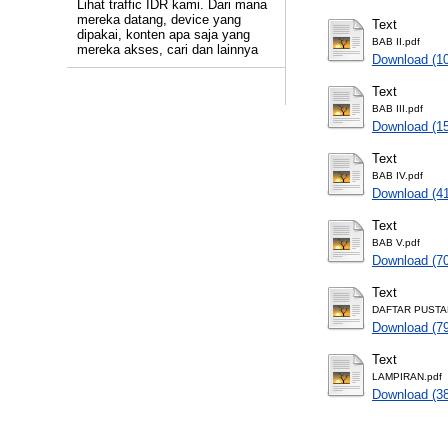
Lihat traffic IDR kami. Dari mana
mereka datang, device yang
Text
dipakai, konten apa saja yang
BAB II.pdf
mereka akses, cari dan lainnya
Download (1
Text
BAB III.pdf
Download (1
Text
BAB IV.pdf
Download (4
Text
BAB V.pdf
Download (7
Text
DAFTAR PUSTA
Download (7
Text
LAMPIRAN.pdf
Download (3