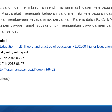
yang ingin memiliki rumah sendiri namun masih dalam keterbatasan
Masyarakat menengah kebawah yang memiliki keterbatasan dal
jukan pembiayaan kepada pihak perbankan. Karena itulah KJKS BM
ki pembiayaan rumah subsidi untuk meringankan biaya da memba
ah sendiri.
kripsi
 Education > LB Theory and practice of education > LB2300 Higher Education
rliyanti yanti Syarif
5 Feb 2018 06:27
5 Feb 2018 06:27
tp://idr.uin-antasari.ac.id/id/eprint/9402
uired)