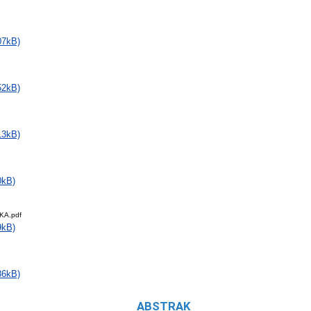
07kB)
52kB)
13kB)
0kB)
KA.pdf
9kB)
86kB)
ABSTRAK