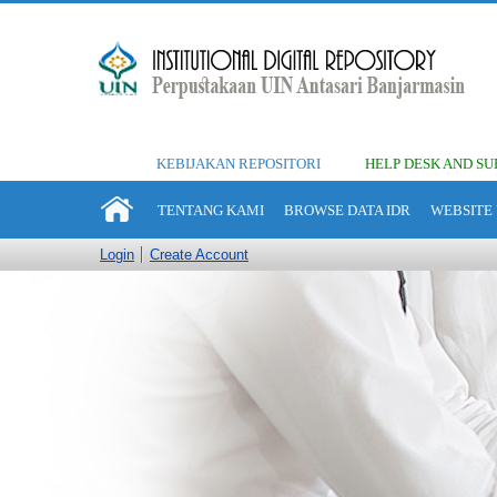
KEBIJAKAN REPOSITORI
HELP DESK AND SU
TENTANG KAMI
BROWSE DATA IDR
WEBSITE 
Login
Create Account