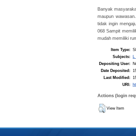
Banyak masyarakat 
maupun wawasan. 
tidak ingin menga
068 Sampit memili
mudah memiliki rum
Item Type:
S
Subjects:
L
Depositing User:
No
Date Deposited:
1
Last Modified:
1
URI:
ht
Actions (login req
View Item