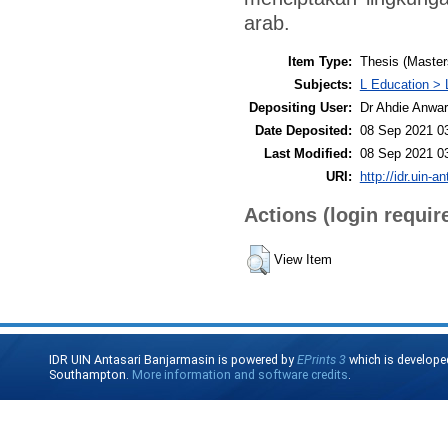
arab.
Item Type:
Thesis (Master
Subjects:
L Education > 
Depositing User:
Dr Ahdie Anwa
Date Deposited:
08 Sep 2021 0
Last Modified:
08 Sep 2021 0
URI:
http://idr.uin-a
Actions (login requir
View Item
IDR UIN Antasari Banjarmasin is powered by
EPrints 3
which is develope
Southampton.
More information and software credits
.