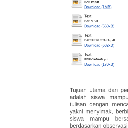
BAB IV.pdf
Download (1MB)
Text
BAB V.pdf
Download (560kB)
Text
DAFTAR PUSTAKA.pdf
Download (682kB)
Text
PERNYATAAN.pdf
Download (170kB)
Tujuan utama dari pe
adalah siswa mampu
tulisan dengan menc
yakni menyimak, berb
siswa mampu bersai
berdasarkan observasi