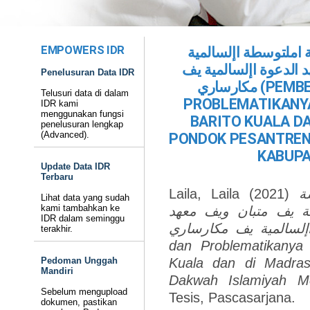
EMPOWERS IDR
 املتوسطة اإلسالمية
 الدعوة اإلسالمية يف
Penelusuran Data IDR
مكارساري (PEMBELAJARAN MUHADATSAH DAN
Telusuri data di dalam
PROBLEMATIKANYA
IDR kami
menggunakan fungsi
BARITO KUALA D
penelusuran lengkap
(Advanced).
PONDOK PESANTREN
KABUPA
Update Data IDR
Terbaru
Laila, Laila
(2021)
ة
Lihat data yang sudah
kami tambahkan ke
سة يف متبان ويف معهد
IDR dalam seminggu
الدعوة اإلسالمية يف مكارساري (Pembelajar
terakhir.
dan Problematikanya
Pedoman Unggah
Kuala dan di Madra
Mandiri
Dakwah Islamiyah Me
Sebelum mengupload
Tesis, Pascasarjana.
dokumen, pastikan