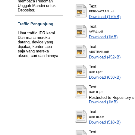
membaca Pedoman
Unggah Mandiri untuk
Text
Depositor.
PERNYATAAN.pdf
Download (170kB)
Traffic Pengunjung
Text
AWAL.pdf
Lihat traffic IDR kami.
Download (1MB)
Dari mana mereka
datang, device yang
dipakai, konten apa
Text
saja yang mereka
ABSTRAK.pdf
akses, cari dan lainnya
Download (452kB)
Text
BAB I.pdf
Download (638kB)
Text
BAB II.pdf
Restricted to Repository st
Download (1MB)
Text
BAB III.pdf
Download (518kB)
Text