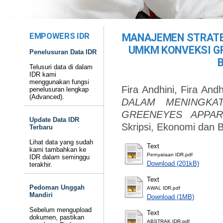
EMPOWERS IDR
MANAJEMEN STRATE
UMKM KONVEKSI G
Penelusuran Data IDR
Telusuri data di dalam
IDR kami
menggunakan fungsi
Fira Andhini, Fira Andh
penelusuran lengkap
(Advanced).
DALAM MENINGKA
GREENEYES APPAR
Update Data IDR
Skripsi, Ekonomi dan B
Terbaru
Lihat data yang sudah
Text
kami tambahkan ke
Pernyataan IDR.pdf
IDR dalam seminggu
Download (201kB)
terakhir.
Text
Pedoman Unggah
AWAL IDR.pdf
Mandiri
Download (1MB)
Sebelum mengupload
Text
dokumen, pastikan
ABSTRAK IDR.pdf