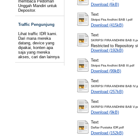
membaca Pedoman
Download (6kB)
Unggah Mandiri untuk
Depositor.
Text
Skripsi Fira Andhini BAB I.pdf
Traffic Pengunjung
Download (415kB)
Lihat traffic IDR kami.
Text
Dari mana mereka
SKRIPSI FIRA ANDHINI BAB II.p
datang, device yang
Restricted to Repository st
dipakai, konten apa
Download (192kB)
saja yang mereka
akses, cari dan lainnya
Text
Skripsi Fira Andhini BAB III.pdf
Download (99kB)
Text
SKRIPSI FIRA ANDHINI BAB IV.p
Download (257kB)
Text
SKRIPSI FIRA ANDHINI BAB V.p
Download (9kB)
Text
Daftar Pustaka IDR.pdf
Download (152kB)