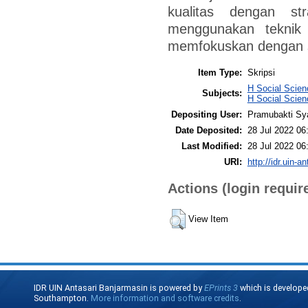
kualitas dengan str
menggunakan teknik k
memfokuskan dengan st
Item Type:
Skripsi
H Social Scien
Subjects:
H Social Scien
Depositing User:
Pramubakti Sy
Date Deposited:
28 Jul 2022 06
Last Modified:
28 Jul 2022 06
URI:
http://idr.uin-a
Actions (login requir
View Item
IDR UIN Antasari Banjarmasin is powered by
EPrints 3
which is develope
Southampton.
More information and software credits
.