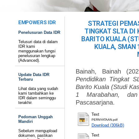
EMPOWERS IDR
STRATEGI PEMA
TINGKAT SLTA D
Penelusuran Data IDR
BARITO KUALA (ST
Telusuri data di dalam
KUALA, SMAN 
IDR kami
menggunakan fungsi
penelusuran lengkap
(Advanced).
Bainah, Bainah
(20
Update Data IDR
Pendidikan Tingkat 
Terbaru
Barito Kuala (Studi K
Lihat data yang sudah
kami tambahkan ke
1 Marabahan, da
IDR dalam seminggu
Pascasarjana.
terakhir.
Text
Pedoman Unggah
PERNYATAAN.pdf
Mandiri
Download (306kB)
Sebelum mengupload
Text
dokumen, pastikan