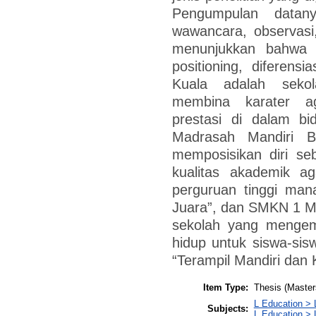
Pengumpulan datan
wawancara, observasi,
menunjukkan bahwa s
positioning, diferen
Kuala adalah seko
membina karater ag
prestasi di dalam b
Madrasah Mandiri B
memposisikan diri s
kualitas akademik 
perguruan tinggi ma
Juara”, dan SMKN 1 M
sekolah yang mengem
hidup untuk siswa-sis
“Terampil Mandiri dan 
Item Type:
Thesis (Master
L Education > 
Subjects:
L Education > 