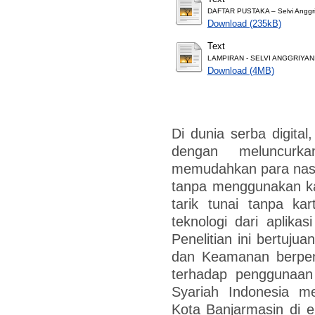
DAFTAR PUSTAKA – Selvi Anggri
Download (235kB)
Text
LAMPIRAN - SELVI ANGGRIYANI
Download (4MB)
Di dunia serba digital
dengan meluncurka
memudahkan para nasa
tanpa menggunakan ka
tarik tunai tanpa ka
teknologi dari aplika
Penelitian ini bertuju
dan Keamanan berpeng
terhadap penggunaan 
Syariah Indonesia m
Kota Banjarmasin di era