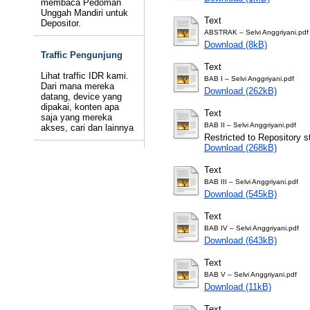
membaca Pedoman
Unggah Mandiri untuk
Text
Depositor.
ABSTRAK – Selvi Anggriyani.pdf
Download (8kB)
Traffic Pengunjung
Text
Lihat traffic IDR kami.
BAB I – Selvi Anggriyani.pdf
Dari mana mereka
Download (262kB)
datang, device yang
dipakai, konten apa
Text
saja yang mereka
BAB II – Selvi Anggriyani.pdf
akses, cari dan lainnya
Restricted to Repository st
Download (268kB)
Text
BAB III – Selvi Anggriyani.pdf
Download (545kB)
Text
BAB IV – Selvi Anggriyani.pdf
Download (643kB)
Text
BAB V – Selvi Anggriyani.pdf
Download (11kB)
Text