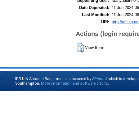
Depositing User:
Mahyuddinnor 
Date Deposited:
11 Jun 2024 06
Last Modified:
11 Jun 2024 06
URI:
http://idr.uin-a
Actions (login requir
View Item
IDR UIN Antasari Banjarmasin is powered by
EPrints 3
which is develope
Southampton.
More information and software credits
.