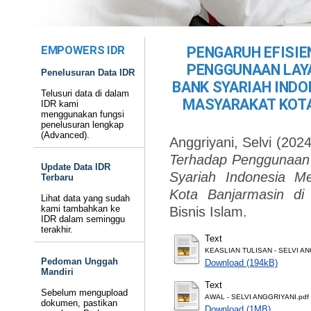
EMPOWERS IDR
PENGARUH EFISI
PENGGUNAAN LAY
Penelusuran Data IDR
BANK SYARIAH INDO
Telusuri data di dalam
MASYARAKAT KOTA
IDR kami
menggunakan fungsi
penelusuran lengkap
(Advanced).
Anggriyani, Selvi
(202
Terhadap Penggunaan 
Update Data IDR
Syariah Indonesia M
Terbaru
Kota Banjarmasin di 
Lihat data yang sudah
kami tambahkan ke
Bisnis Islam.
IDR dalam seminggu
terakhir.
Text
KEASLIAN TULISAN - SELVI AN
Pedoman Unggah
Download (194kB)
Mandiri
Text
Sebelum mengupload
AWAL - SELVI ANGGRIYANI.pdf
dokumen, pastikan
Download (1MB)