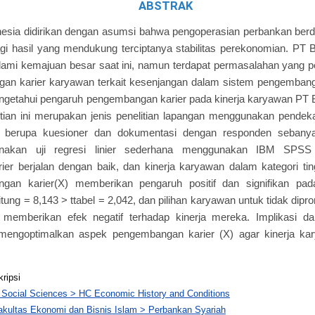
ABSTRAK
esia didirikan dengan asumsi bahwa pengoperasian perbankan berd
i hasil yang mendukung terciptanya stabilitas perekonomian. PT 
mi kemajuan besar saat ini, namun terdapat permasalahan yang perl
n karier karyawan terkait kesenjangan dalam sistem pengembangan 
ngetahui pengaruh pengembangan karier pada kinerja karyawan PT 
tian ini merupakan jenis penelitian lapangan menggunakan pendekat
 berupa kuesioner dan dokumentasi dengan responden sebany
unakan uji regresi linier sederhana menggunakan IBM SPSS 2
er berjalan dengan baik, dan kinerja karyawan dalam kategori ti
gan karier(X) memberikan pengaruh positif dan signifikan pad
hitung = 8,143 > ttabel = 2,042, dan pilihan karyawan untuk tidak di
 memberikan efek negatif terhadap kinerja mereka. Implikasi dari
mengoptimalkan aspek pengembangan karier (X) agar kinerja kar
kripsi
 Social Sciences > HC Economic History and Conditions
akultas Ekonomi dan Bisnis Islam > Perbankan Syariah