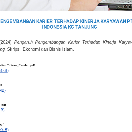
ENGEMBANGAN KARIER TERHADAP KINERJA KARYAWAN PT
INDONESIA KC TANJUNG
2024)
Pengaruh Pengembangan Karier Terhadap Kinerja Kary
ng.
Skripsi, Ekonomi dan Bisnis Islam.
slian Tulisan_Raudah.pdf
51kB)
df
MB)
.pdf
kB)
pdf
90kB)