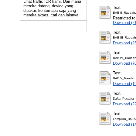
Lihat traffic IDR kami. Dari mana
mereka datang, device yang
Text
dipakai, konten apa saja yang
BAB II_Raudah.
mereka akses, cari dan lainnya
Restricted to
Download (2
Text
BAB III_Raudah
Download (2
Text
BAB IV_Raudah
Download (7
Text
BAB V_Raudah.
Download (1
Text
Daftar Pustaka
Download (2
Text
Lampiran_Raud
Download (1