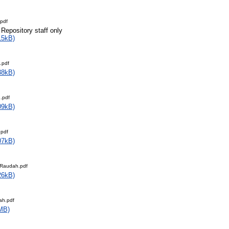
pdf
 Repository staff only
15kB)
.pdf
38kB)
.pdf
09kB)
pdf
07kB)
_Raudah.pdf
26kB)
ah.pdf
MB)