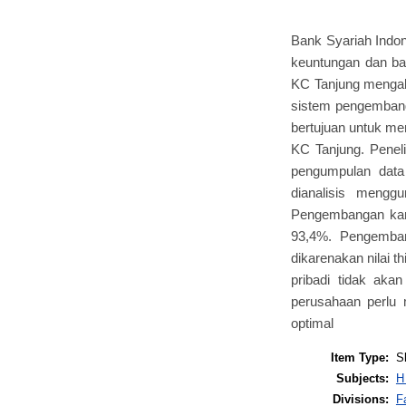
Bank Syariah Indon
keuntungan dan bag
KC Tanjung mengala
sistem pengembanga
bertujuan untuk me
KC Tanjung. Peneli
pengumpulan data
dianalisis mengg
Pengembangan kari
93,4%. Pengemban
dikarenakan nilai t
pribadi tidak akan
perusahaan perlu 
optimal
Item Type:
S
Subjects:
H
Divisions:
F