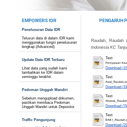
EMPOWERS IDR
PENGARUH P
Penelusuran Data IDR
Telusuri data di dalam IDR kami
Raudah, Raudah
(
menggunakan fungsi penelusuran
lengkap (Advanced).
Indonesia KC Tanju
Text
Update Data IDR Terbaru
Pernyataan Kea
Download (1
Lihat data yang sudah kami
tambahkan ke IDR dalam
seminggu terakhir.
Text
Awal_Raudah.p
Download (1
Pedoman Unggah Mandiri
Text
Sebelum mengupload dokumen,
Abstrak_Raudah
pastikan membaca Pedoman
Download (7
Unggah Mandiri untuk Depositor.
Text
Traffic Pengunjung
BAB I_Raudah.
Download (2