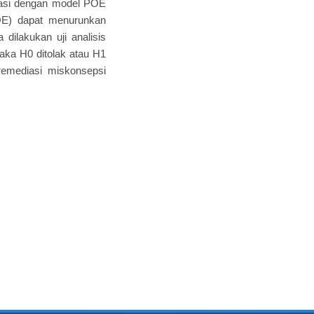
diasi dengan model POE
POE) dapat menurunkan
dilakukan uji analisis
maka H0 ditolak atau H1
remediasi miskonsepsi