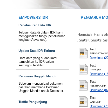
EMPOWERS IDR
PENGARUH MOD
Penelusuran Data IDR
Telusuri data di dalam IDR kami
Hamsiah, Hamsiah
menggunakan fungsi penelusuran
lengkap (Advanced).
Reaksi Redoks Si
Text
Update Data IDR Terbaru
PERNYATAAN K
Download (2
Lihat data yang sudah kami
tambahkan ke IDR dalam
seminggu terakhir.
Text
AWAL.pdf
Download (1
Pedoman Unggah Mandiri
Text
Sebelum mengupload dokumen,
ABSTRAK.pdf
pastikan membaca Pedoman
Download (8
Unggah Mandiri untuk Depositor.
Text
Traffic Pengunjung
BAB I.pdf
Download (7