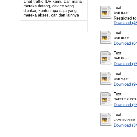
Lihat traffic IDR kami. Dari mana
mereka datang, device yang
Text
dipakai, konten apa saja yang
BAB II.pdf
mereka akses, cari dan lainnya
Restricted to
Download (4
Text
BAB III.pdf
Download (6
Text
BAB IV.pdf
Download (7
Text
BAB V.pdf
Download (9
Text
DAFTAR PUSTA
Download (2
Text
LAMPIRAN.pdf
Download (3