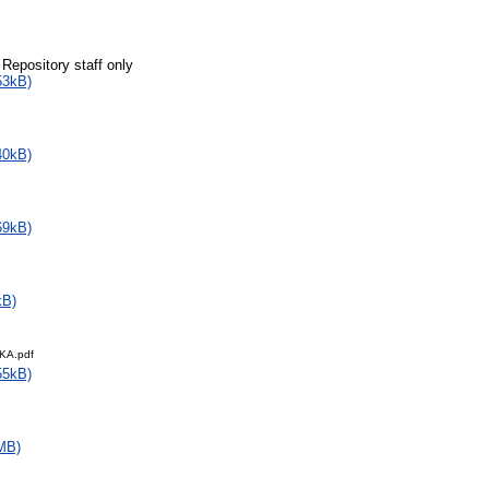
 Repository staff only
53kB)
40kB)
69kB)
kB)
KA.pdf
55kB)
MB)