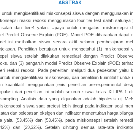
ABSTRAK
an untuk mengidentifikasi miskonsepsi siswa dengan menggunakan ins
konsepsi reaksi redoks menggunakan four tier test salah satunya yai
r-3 salah dan tier-4 yakin. Upaya untuk mengatasi miskonsepsi 
l Predict Observe Explain (POE). Model POE diharapkan dapat 
el ini melibatkan siswa secara aktif selama pembelajaran melal
jelasan. Penelitian bertujuan untuk mengetahui (1) miskonsepsi 
epsi siswa setelah dilakukan remediasi dengan Predict Observ
edoks, dan (3) pengaruh model Predict Observe Explain (POE) terh
ri reaksi redoks. Pada penelitian meliputi dua pedekatan yaitu kual
if untuk mengidentifikasi miskonsepsi, dan penelitian kuantitatif untuk
tian kuantitatif menggunakan jenis penelitian pre-experimental d
Populasi dari penelitian ini adalah seluruh siswa kelas XII IPA 1 
sampling. Analisis data yang digunakan adalah hipotesis uji McN
skonsepsi siswa saat pretest lebih tinggi pada indikator soal me
atan dan pelepasan oksigen dan indikator menentukan harga bilanga
a yaitu (53,45%) dan (53,45%), pada miskonsepsi setelah remedia
,42%) dan (29,32%). Setelah dihitung semua rata-rata indikat