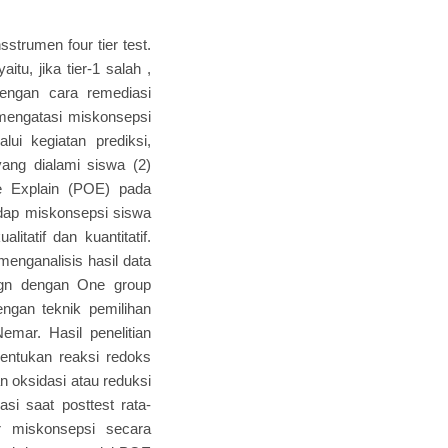
strumen four tier test.
tu, jika tier-1 salah ,
dengan cara remediasi
mengatasi miskonsepsi
ui kegiatan prediksi,
yang dialami siswa (2)
e Explain (POE) pada
adap miskonsepsi siswa
itatif dan kuantitatif.
 menganalisis hasil data
esign dengan One group
dengan teknik pemilihan
emar. Hasil penelitian
nentukan reaksi redoks
n oksidasi atau reduksi
si saat posttest rata-
or miskonsepsi secara