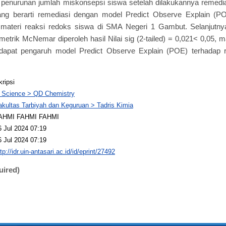
di penurunan jumlah miskonsepsi siswa setelah dilakukannya reme
ang berarti remediasi dengan model Predict Observe Explain (
materi reaksi redoks siswa di SMA Negeri 1 Gambut. Selanjutnya 
metrik McNemar diperoleh hasil Nilai sig (2-tailed) = 0,021< 0,05, 
terdapat pengaruh model Predict Observe Explain (POE) terhadap 
kripsi
 Science > QD Chemistry
akultas Tarbiyah dan Keguruan > Tadris Kimia
AHMI FAHMI FAHMI
6 Jul 2024 07:19
6 Jul 2024 07:19
tp://idr.uin-antasari.ac.id/id/eprint/27492
uired)