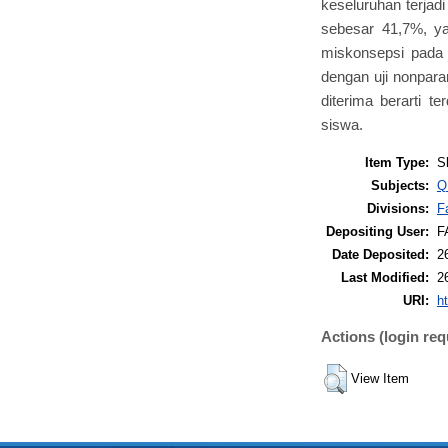
keseluruhan terja
sebesar 41,7%, y
miskonsepsi pada 
dengan uji nonpara
diterima berarti 
siswa.
Item Type:
S
Subjects:
Q
Divisions:
F
Depositing User:
F
Date Deposited:
2
Last Modified:
2
URI:
ht
Actions (login req
View Item