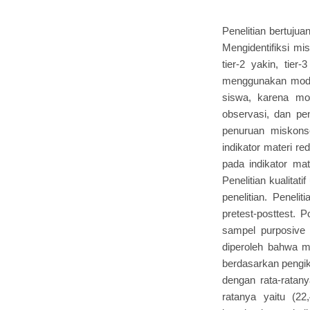
Penelitian bertuju
Mengidentifiksi mis
tier-2 yakin, tie
menggunakan mode
siswa, karena mod
observasi, dan pen
penuruan miskons
indikator materi r
pada indikator mate
Penelitian kualitat
penelitian. Peneli
pretest-posttest. 
sampel purposive 
diperoleh bahwa mi
berdasarkan pengik
dengan rata-ratany
ratanya yaitu (22