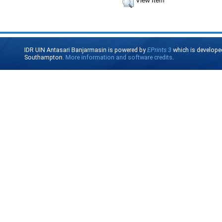
View Item
IDR UIN Antasari Banjarmasin is powered by
EPrints 3
which is develope
Southampton.
More information and software credits
.