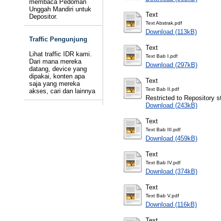
membaca Pedoman
Unggah Mandiri untuk
Text
Depositor.
Text Abstrak.pdf
Download (113kB)
Traffic Pengunjung
Text
Lihat traffic IDR kami.
Text Bab I.pdf
Dari mana mereka
Download (297kB)
datang, device yang
dipakai, konten apa
Text
saja yang mereka
Text Bab II.pdf
akses, cari dan lainnya
Restricted to Repository st
Download (243kB)
Text
Text Bab III.pdf
Download (459kB)
Text
Text Bab IV.pdf
Download (374kB)
Text
Text Bab V.pdf
Download (116kB)
Text