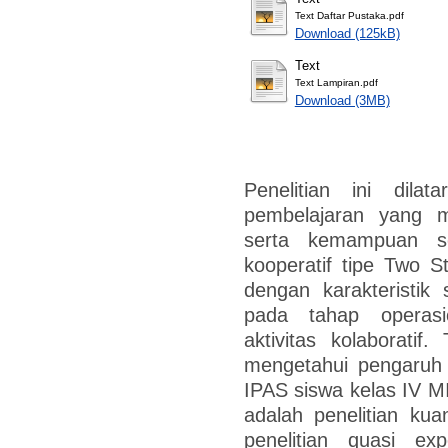
Text Daftar Pustaka.pdf
Download (125kB)
Text
Text Lampiran.pdf
Download (3MB)
Penelitian ini dilat
pembelajaran yang m
serta kemampuan so
kooperatif tipe Two S
dengan karakteristik
pada tahap operas
aktivitas kolaboratif.
mengetahui pengaruh 
IPAS siswa kelas IV MI
adalah penelitian ku
penelitian quasi ex