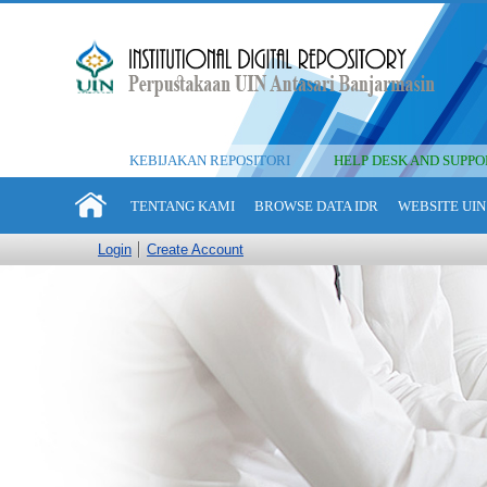
KEBIJAKAN REPOSITORI
HELP DESK AND SUPPO
TENTANG KAMI
BROWSE DATA IDR
WEBSITE UIN
Login
Create Account