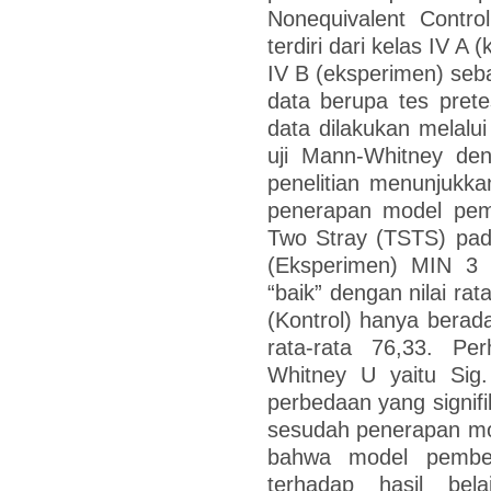
Nonequivalent Contro
terdiri dari kelas IV A
IV B (eksperimen) seb
data berupa tes prete
data dilakukan melalui
uji Mann-Whitney den
penelitian menunjukka
penerapan model pemb
Two Stray (TSTS) pad
(Eksperimen) MIN 3 
“baik” dengan nilai ra
(Kontrol) hanya berada
rata-rata 76,33. P
Whitney U yaitu Sig
perbedaan yang signifi
sesudah penerapan mo
bahwa model pembel
terhadap hasil be