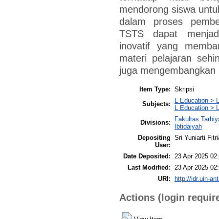
mendorong siswa untuk l
dalam proses pembe
TSTS dapat menjadi 
inovatif yang memb
materi pelajaran sehin
juga mengembangkan 
Item Type:
Skripsi
L Education > L
Subjects:
L Education > L
Fakultas Tarbi
Divisions:
Ibtidaiyah
Depositing
Sri Yuniarti Fitri
User:
Date Deposited:
23 Apr 2025 02
Last Modified:
23 Apr 2025 02
URI:
http://idr.uin-an
Actions (login requir