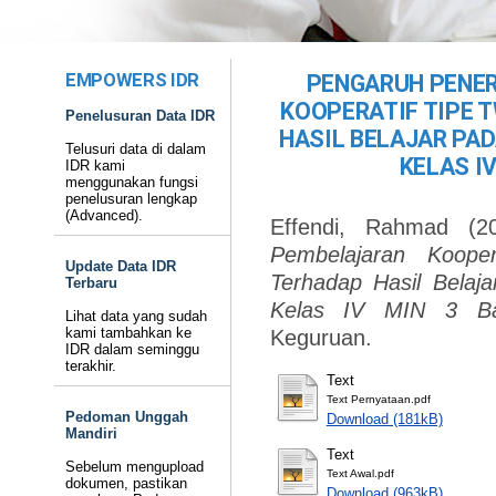
EMPOWERS IDR
PENGARUH PENE
KOOPERATIF TIPE 
Penelusuran Data IDR
HASIL BELAJAR PA
Telusuri data di dalam
KELAS I
IDR kami
menggunakan fungsi
penelusuran lengkap
(Advanced).
Effendi, Rahmad
(2
Pembelajaran Koope
Update Data IDR
Terhadap Hasil Belaj
Terbaru
Kelas IV MIN 3 Ban
Lihat data yang sudah
kami tambahkan ke
Keguruan.
IDR dalam seminggu
terakhir.
Text
Text Pernyataan.pdf
Pedoman Unggah
Download (181kB)
Mandiri
Text
Sebelum mengupload
Text Awal.pdf
dokumen, pastikan
Download (963kB)