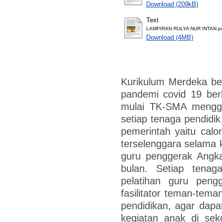
Download (209kB)
Text
LAMPIRAN RULYA NUR INTAN.p
Download (4MB)
Kurikulum Merdeka bel
pandemi covid 19 ber
mulai TK-SMA menggu
setiap tenaga pendidik
pemerintah yaitu calo
terselenggara selama k
guru penggerak Angka
bulan. Setiap tenag
pelatihan guru pen
fasilitator teman-tema
pendidikan, agar dap
kegiatan anak di seko