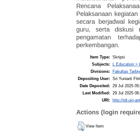
Rencana Pelaksanaa
Pelaksanaan kegiatan 
secara berjadwal keg
guru, serta diskusi 
pengamatan terhada
perkembangan.
Item Type:
Skripsi
Subjects:
L Education > 
Divisions:
Fakultas Tarbi
Depositing User:
Sri Yuniarti Fitr
Date Deposited:
29 Jul 2025 05
Last Modified:
29 Jul 2025 06
URI:
http://idr.uin-a
Actions (login requir
View Item