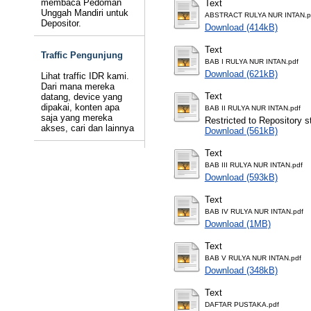
membaca Pedoman
Text
Unggah Mandiri untuk
ABSTRACT RULYA NUR INTAN.p
Depositor.
Download (414kB)
Text
Traffic Pengunjung
BAB I RULYA NUR INTAN.pdf
Download (621kB)
Lihat traffic IDR kami.
Dari mana mereka
Text
datang, device yang
dipakai, konten apa
BAB II RULYA NUR INTAN.pdf
saja yang mereka
Restricted to Repository st
akses, cari dan lainnya
Download (561kB)
Text
BAB III RULYA NUR INTAN.pdf
Download (593kB)
Text
BAB IV RULYA NUR INTAN.pdf
Download (1MB)
Text
BAB V RULYA NUR INTAN.pdf
Download (348kB)
Text
DAFTAR PUSTAKA.pdf