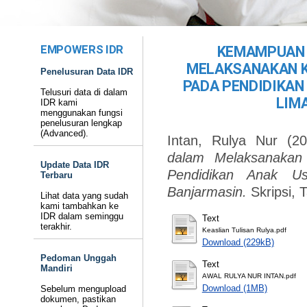
EMPOWERS IDR
KEMAMPUAN 
MELAKSANAKAN K
Penelusuran Data IDR
PADA PENDIDIKAN 
Telusuri data di dalam
LIM
IDR kami
menggunakan fungsi
penelusuran lengkap
(Advanced).
Intan, Rulya Nur
(20
dalam Melaksanakan
Update Data IDR
Pendidikan Anak U
Terbaru
Banjarmasin.
Skripsi, 
Lihat data yang sudah
kami tambahkan ke
IDR dalam seminggu
Text
terakhir.
Keaslian Tulisan Rulya.pdf
Download (229kB)
Pedoman Unggah
Text
Mandiri
AWAL RULYA NUR INTAN.pdf
Download (1MB)
Sebelum mengupload
dokumen, pastikan