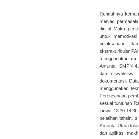
Rendahnya kemamp
menjadi permasalah
digital. Maka, per
untuk memotivasi 
pelaksanaan, dan
ekstrakurikuler PA
menggunakan metod
Amuntai, SMPN 4 Am
dan siswa/siswi.
dokumentasi. Data 
menggunakan tekni
Perencanaan pembe
sesuai tuntunan Ras
jadwal 13.30-14.3
pelatihan tahsin, 
Amuntai Utara foku
dan aplikasi makh