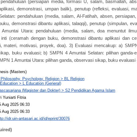
ndahuluan (persiapan media, formasi U, salam, basmallah, absen,
likasi, demonstrasi, umpan balik), penutup (refleksi, evaluasi, mat
atan: pendahuluan (media, salam, Al-Fatihah, absen, persiapan, ap
ku, demonstrasi dibantu aplikasi, talaqqi), penutup (simpulan, eval
Amuntai Utara: pendahuluan (media, salam, doa menuntut ilmu,
, inti (ceramah dengan buku, demonstrasi dibantu aplikasi dan cer
i, materi, motivasi, proyek, doa). 3) Evaluasi mencakup: a) SMPN
ikap, buku evaluasi; b) SMPN 4 Amuntai Selatan: pilihan ganda-e
SMPN 1 Amuntai Utara: pilihan ganda, observasi sikap, buku evaluasi
hesis (Masters)
 Philosophy. Psychology. Religion > BL Religion
 Education > L Education (General)
ascasarjana (Magister dan Dokter) > S2 Pendidikan Agama Islam
i Yuniarti Fitria
5 Aug 2025 06:33
5 Aug 2025 06:33
tp://idr.uin-antasari.ac.id/id/eprint/30076
uired)