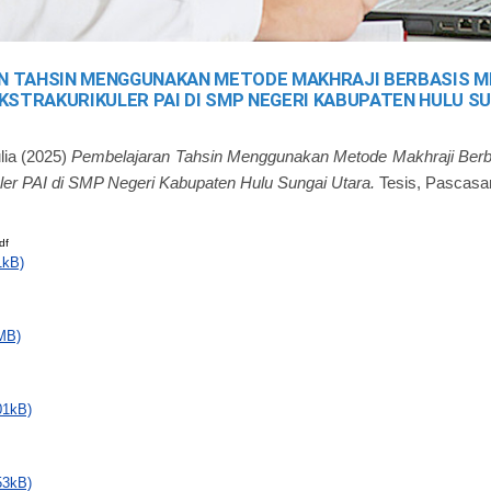
 TAHSIN MENGGUNAKAN METODE MAKHRAJI BERBASIS ME
KSTRAKURIKULER PAI DI SMP NEGERI KABUPATEN HULU S
ia
(2025)
Pembelajaran Tahsin Menggunakan Metode Makhraji Berba
ler PAI di SMP Negeri Kabupaten Hulu Sungai Utara.
Tesis, Pascasar
df
1kB)
MB)
01kB)
53kB)