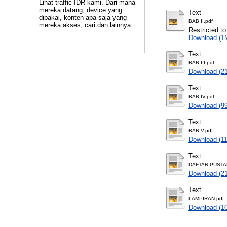
Lihat traffic IDR kami. Dari mana
mereka datang, device yang
Text
dipakai, konten apa saja yang
BAB II.pdf
mereka akses, cari dan lainnya
Restricted to
Download (1
Text
BAB III.pdf
Download (2
Text
BAB IV.pdf
Download (9
Text
BAB V.pdf
Download (1
Text
DAFTAR PUSTA
Download (2
Text
LAMPIRAN.pdf
Download (1