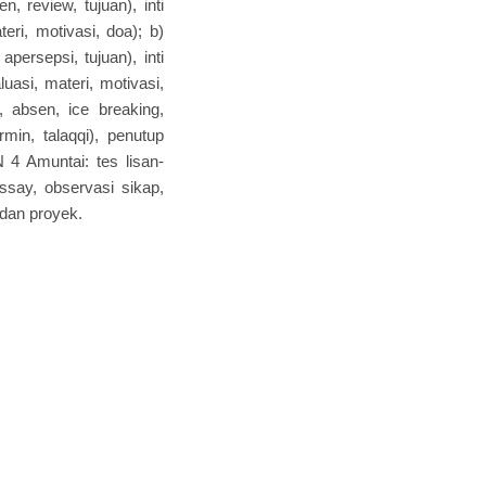
 review, tujuan), inti
eri, motivasi, doa); b)
ersepsi, tujuan), inti
uasi, materi, motivasi,
 absen, ice breaking,
min, talaqqi), penutup
 4 Amuntai: tes lisan-
ssay, observasi sikap,
 dan proyek.