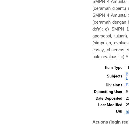
SMPN 4 Amuntai: pe
(ceramah dibantu ap
SMPN 4 Amuntai Sel
(ceramah dengan bu
do’a); c) SMPN 1 
apersepsi, tujuan)
(simpulan, evaluas
essay, observasi s
buku evaluasi; c) 
Item Type:
T
B
Subjects:
L
Divisions:
P
Depositing User:
Sr
Date Deposited:
2
Last Modified:
2
URI:
ht
Actions (login req