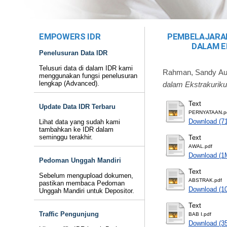
EMPOWERS IDR
PEMBELAJARAN
DALAM E
Penelusuran Data IDR
Telusuri data di dalam IDR kami
Rahman, Sandy Aul
menggunakan fungsi penelusuran
lengkap (Advanced).
dalam Ekstrakuriku
Text
Update Data IDR Terbaru
PERNYATAAN.p
Download (7
Lihat data yang sudah kami
tambahkan ke IDR dalam
seminggu terakhir.
Text
AWAL.pdf
Download (1
Pedoman Unggah Mandiri
Text
Sebelum mengupload dokumen,
ABSTRAK.pdf
pastikan membaca Pedoman
Download (1
Unggah Mandiri untuk Depositor.
Text
Traffic Pengunjung
BAB I.pdf
Download (3