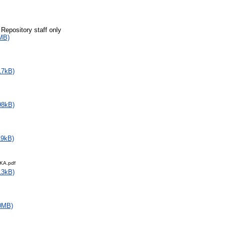
 Repository staff only
MB)
17kB)
98kB)
19kB)
KA.pdf
13kB)
0MB)