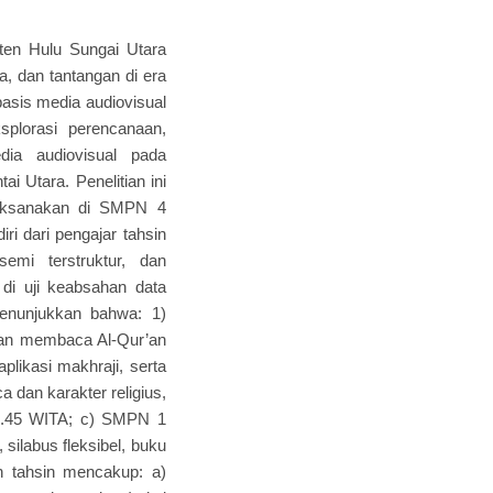
en Hulu Sungai Utara
a, dan tantangan di era
basis media audiovisual
splorasi perencanaan,
dia audiovisual pada
 Utara. Penelitian ini
ilaksanakan di SMPN 4
i dari pengajar tahsin
semi terstruktur, dan
 di uji keabsahan data
menunjukkan bahwa: 1)
uan membaca Al-Qur’an
plikasi makhraji, serta
dan karakter religius,
5-11.45 WITA; c) SMPN 1
silabus fleksibel, buku
n tahsin mencakup: a)