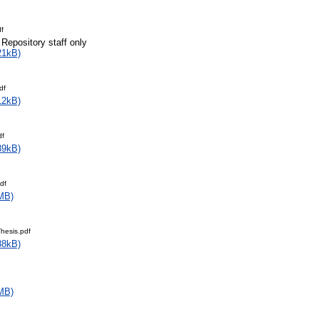
df
 Repository staff only
21kB)
df
12kB)
df
39kB)
df
MB)
Thesis.pdf
88kB)
MB)