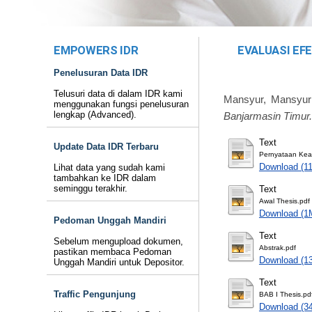
EMPOWERS IDR
EVALUASI EF
Penelusuran Data IDR
Telusuri data di dalam IDR kami
Mansyur, Mansyur
menggunakan fungsi penelusuran
lengkap (Advanced).
Banjarmasin Timur.
Text
Update Data IDR Terbaru
Pernyataan Keas
Download (1
Lihat data yang sudah kami
tambahkan ke IDR dalam
seminggu terakhir.
Text
Awal Thesis.pdf
Download (1
Pedoman Unggah Mandiri
Text
Sebelum mengupload dokumen,
Abstrak.pdf
pastikan membaca Pedoman
Download (1
Unggah Mandiri untuk Depositor.
Text
Traffic Pengunjung
BAB I Thesis.pd
Download (3