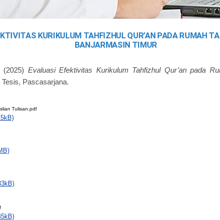
EKTIVITAS KURIKULUM TAHFIZHUL QUR’AN PADA RUMAH TA
BANJARMASIN TIMUR
(2025)
Evaluasi Efektivitas Kurikulum Tahfizhul Qur’an pada R
Tesis, Pascasarjana.
lian Tulisan.pdf
15kB)
MB)
33kB)
f
45kB)