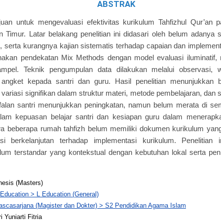
ABSTRAK
tujuan untuk mengevaluasi efektivitas kurikulum Tahfizhul Qur’an 
 Timur. Latar belakang penelitian ini didasari oleh belum adanya 
h, serta kurangnya kajian sistematis terhadap capaian dan implement
nakan pendekatan Mix Methods dengan model evaluasi iluminatif, 
sampel. Teknik pengumpulan data dilakukan melalui observasi,
 angket kepada santri dan guru. Hasil penelitian menunjukkan
 variasi signifikan dalam struktur materi, metode pembelajaran, dan 
alan santri menunjukkan peningkatan, namun belum merata di se
lam kepuasan belajar santri dan kesiapan guru dalam menerapka
 beberapa rumah tahfizh belum memiliki dokumen kurikulum yang
si berkelanjutan terhadap implementasi kurikulum. Penelitian
um terstandar yang kontekstual dengan kebutuhan lokal serta peni
hesis (Masters)
 Education > L Education (General)
ascasarjana (Magister dan Dokter) > S2 Pendidikan Agama Islam
i Yuniarti Fitria