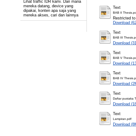
Lihat traffic IDR kami. Dari mana
mereka datang, device yang
Text
dipakai, konten apa saja yang
BAB II Thesis.p
mereka akses, cari dan lainnya
Restricted to
Download (6
Text
BAB III Thesis.p
Download (3
Text
BAB V Thesis.p
Download (1
Text
BAB IV Thesis.p
Download (2
Text
Daftar pustaka 
Download (1
Text
Lampiran.pdf
Download (8