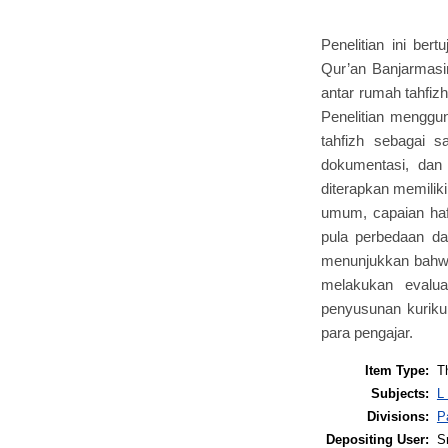
Penelitian ini ber
Qur’an Banjarmasin
antar rumah tahfiz
Penelitian menggu
tahfizh sebagai 
dokumentasi, dan
diterapkan memiliki
umum, capaian haf
pula perbedaan da
menunjukkan bahwa
melakukan evalua
penyusunan kurikul
para pengajar.
Item Type:
T
Subjects:
L
Divisions:
P
Depositing User:
Sr