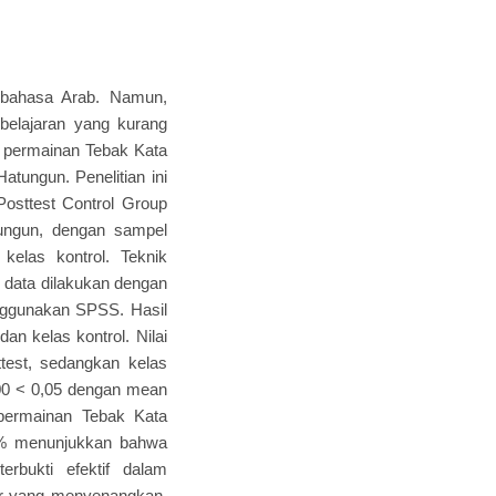
 bahasa Arab. Namun,
elajaran yang kurang
an permainan Tebak Kata
tungun. Penelitian ini
osttest Control Group
tungun, dengan sampel
elas kontrol. Teknik
 data dilakukan dengan
enggunakan SPSS. Hasil
an kelas kontrol. Nilai
test, sedangkan kelas
,000 < 0,05 dengan mean
 permainan Tebak Kata
10% menunjukkan bahwa
rbukti efektif dalam
ar yang menyenangkan,