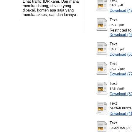
Text
Lihat traffic IDR kami. Dari mana
mereka datang, device yang
BAB I.pdf
dipakai, konten apa saja yang
Download (4
mereka akses, cari dan lainnya
Text
BAB II.pdf
Restricted to
Download (4
Text
BAB III.pdf
Download (5
Text
BAB IV.pdf
Download (7
Text
BAB V.pdf
Download (3
Text
DAFTAR PUSTA
Download (4
Text
LAMPIRAN.pdf