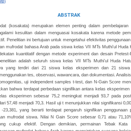
MB)
ABSTRAK
dat (kosakata) merupakan elemen penting dalam pembelajaran
galami kesulitan dalam menguasai kosakata karena metode pemb
tif. Penelitian ini bertujuan untuk mengetahui efektivitas pengguna
n mufrodat bahasa Arab pada siswa kelas VII MTs Muthi'ul Huda Ha
katan kuantitatif dengan metode experiment dan desain Pretest-P
penelitian adalah seluruh siswa kelas VII MTs Muthi'ul Huda Ha
a yang terdiri dari 21 siswa kelas eksperimen dan 21 siswa k
enggunakan tes, observasi, wawancara, dan dokumentasi. Analisis
i homogenitas, uji independent samples t-test, dan N-Gain Score m
kkan bahwa terdapat perbedaan signifikan antara kelas eksperimen d
 kelas eksperimen sebesar 75,2 meningkat menjadi 93,7 pada post
ari 57,48 menjadi 70,3. Hasil uji t menunjukkan nilai signifikansi 0
r -23,381, yang berarti terdapat pengaruh signifikan penggunaan
aan mufrodat siswa. Nilai N Gain Score sebesar 0,71 atau 71,
long cukup efektif. Dengan demikian, permainan Tebak Kata te
uasaan mufrodat bahasa Arab karena menciptakan suasana belaj