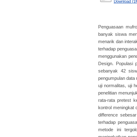
Download (1
Penguasaan mufro
banyak siswa men
menarik dan interak
terhadap penguasaa
menggunakan pende
Design. Populasi 
sebanyak 42 sisw
pengumpulan data m
uji normalitas, uj
penelitian menunju
rata-rata pretest
kontrol meningkat d
difference sebesa
terhadap penguas
metode ini tergo
meningkatkan peng