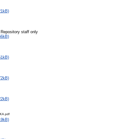
21kB)
 Repository staff only
66kB)
61kB)
72kB)
22kB)
KA.pdf
19kB)