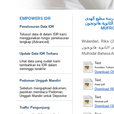
EMPOWERS IDR
مدرسة مطيع الهدى
الثانوية هاتونجون = EFEKTIVITAS PENGGUNAAN PERMAINAN TEBAK KATA UNTUK PENGUASAAN
Penelusuran Data IDR
MUFRO
Telusuri data di dalam IDR kami
menggunakan fungsi penelusuran
Wulandari, Rika
(2
lengkap (Advanced).
بمدرسة مطيع الهدى الثانوية هاتونجون = Efektivitas 
Mufrodat Bahasa Ar
Update Data IDR Terbaru
Lihat data yang sudah kami
Text
tambahkan ke IDR dalam
Keaslian Tulisan
seminggu terakhir.
Download (2
Text
Pedoman Unggah Mandiri
Awal.pdf
Sebelum mengupload dokumen,
Download (8
pastikan membaca Pedoman
Unggah Mandiri untuk Depositor.
Text
Abstrak.pdf
Download (3
Traffic Pengunjung