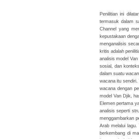
Penilitian ini dil
termasuk dalam sala
Channel yang mema
kepustakaan dengan p
menganalisis secar
kritis adalah peni
analisis model Van 
sosial, dan kontek
dalam suatu wacana
wacana itu sendiri.
wacana dengan peri
model Van Djik, has
Elemen pertama yak
analisis seperti struktur makro, superstruktu
menggambarkan pemilik channel أسرتنا berusaha meweujudka
Arab melalui lagu.
berkembang di mas