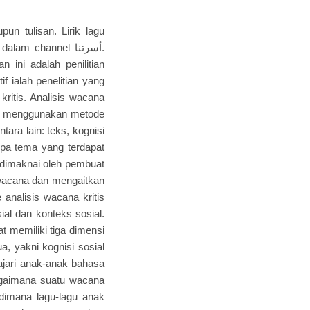
pun tulisan. Lirik lagu
m channel أسرتنا.
ini adalah penilitian
tif ialah penelitian yang
kritis. Analisis wacana
 ini menggunakan metode
tara lain: teks, kognisi
upa tema yang terdapat
 dimaknai oleh pembuat
g wacana dan mengaitkan
analisis wacana kritis
sial dan konteks sosial.
 memiliki tiga dimensi
bagaimana suatu wacana
 dimana lagu-lagu anak