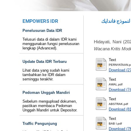
EMPOWERS IDR
تحليل الخطاب النقدي لنموذج فاندايك (V
Penelusuran Data IDR
Telusuri data di dalam IDR kami
Hidayati, Nani
(20
menggunakan fungsi penelusuran
lengkap (Advanced).
Wacana Kritis Mode
Text
Update Data IDR Terbaru
PERNYATAAN.p
Download (2
Lihat data yang sudah kami
tambahkan ke IDR dalam
seminggu terakhir.
Text
AWAL.pdf
Download (7
Pedoman Unggah Mandiri
Text
Sebelum mengupload dokumen,
ABSTRAK.pdf
pastikan membaca Pedoman
Download (8
Unggah Mandiri untuk Depositor.
Text
Traffic Pengunjung
BAB I.pdf
Download (7