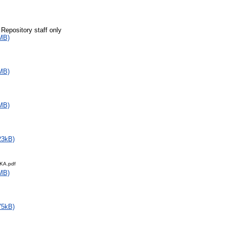
 Repository staff only
MB)
MB)
MB)
23kB)
KA.pdf
MB)
75kB)