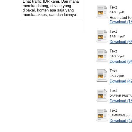
Lihat traffic IDR kami. Dari mana
mereka datang, device yang
Text
dipakai, konten apa saja yang
BAB II.pdf
mereka akses, cari dan lainnya
Restricted to
Download (1
Text
BAB III.pdf
Download (6
Text
BAB IV.pdf
Download (9
Text
BAB V.pdf
Download (4
Text
DAFTAR PUSTA
Download (1
Text
LAMPIRAN.pdf
Download (4