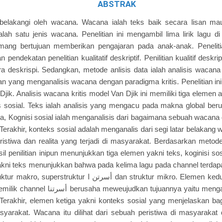
ABSTRAK
atarbelakangi oleh wacana. Wacana ialah teks baik secara lisan mau
h satu jenis wacana. Penelitian ini mengambil lima lirik lagu di dala
ng bertujuan memberikan pengajaran pada anak-anak. Penelitian 
endekatan penelitian kualitatif deskriptif. Penilitian kualitif deskrip
a deskrispi. Sedangkan, metode anlisis data ialah analisis wacana 
litian yang menganalisis wacana dengan paradigma kritis. Penelitian
Djik. Analisis wacana kritis model Van Djik ini memiliki tiga elemen an
s sosial. Teks ialah analisis yang mengacu pada makna global ber
, Kognisi sosial ialah menganalisis dari bagaimana sebuah wacana
 Terakhir, konteks sosial adalah menganalis dari segi latar belakan
stiwa dan realita yang terjadi di masyarakat. Berdasarkan metode 
il penilitian inipun menunjukkan tiga elemen yakni teks, koginisi so
ni teks menunjukkan bahwa pada kelima lagu pada channel terdapat
r أسرتن ا dan struktur mikro. Elemen kedua, yakni kognisi sosial
n tujuannya yaitu mengajari anak-anak bahasa
 Terakhir, elemen ketiga yakni konteks sosial yang menjelaskan 
yarakat. Wacana itu dilihat dari sebuah peristiwa di masyarakat