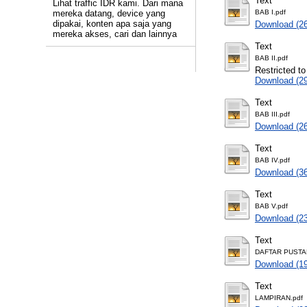
Text
Lihat traffic IDR kami. Dari mana
mereka datang, device yang
BAB I.pdf
dipakai, konten apa saja yang
Download (2
mereka akses, cari dan lainnya
Text
BAB II.pdf
Restricted to
Download (2
Text
BAB III.pdf
Download (2
Text
BAB IV.pdf
Download (3
Text
BAB V.pdf
Download (2
Text
DAFTAR PUSTA
Download (1
Text
LAMPIRAN.pdf