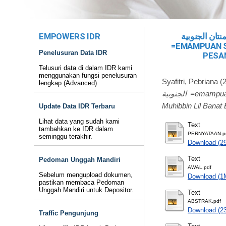
EMPOWERS IDR
نتان الجنوبية
=EMAMPUAN S
Penelusuran Data IDR
PESA
Telusuri data di dalam IDR kami
menggunakan fungsi penelusuran
Syafitri, Pebriana
(
lengkap (Advanced).
الجنوبية =emampuan Santriwati dalam Penguasaan Kosakata di Kelas Persiapan Pondok Pesantren Darul
Muhibbin Lil Banat
Update Data IDR Terbaru
Lihat data yang sudah kami
Text
tambahkan ke IDR dalam
PERNYATAAN.p
seminggu terakhir.
Download (2
Text
Pedoman Unggah Mandiri
AWAL.pdf
Sebelum mengupload dokumen,
Download (1
pastikan membaca Pedoman
Unggah Mandiri untuk Depositor.
Text
ABSTRAK.pdf
Download (2
Traffic Pengunjung