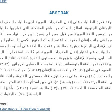
05kB)
ABSTRAK
فة قدرة الطالبات على إتقان المفردات العربية لدى طالبات الصف الإ
اليمنتان الجنوبية. انطلق البحث من واقع المشكلة التي تواجهها طالبات
ن من درسن اللغة العربية من قبل ومن لم يسبق لهن دراستها، مما أفر
 سيما في جانب إتقان المفردات. اعتمد البحث المنهج الكمي ذا الطابع 
البحث جميع طالبات الصف الإعدادي البالغ عددهن ٤٦ طالبة. واعتمدت الباحثة 
البيانات عبر اختبار إتقان المفردات العربية، ثم حُللت باستخدام أسا
حسابي، ونسبة الإتقان، وتوزيع فئات مستوى القدرة. كشفت نتائج البح
معيارَ الحد الأدنى للإتقان المحدد بـ(٦٠) درجة. وعلى صعيد توزيع فئات مستوى القدرة، 
بنسبة (٧١.٧٪)، وجاءت الفئة المنخفضة الناج
الراسبة (٠-٥٩) طالبة واحدة فقط بنسبة (٢.١٧٪).
kripsi
 Education > L Education (General)