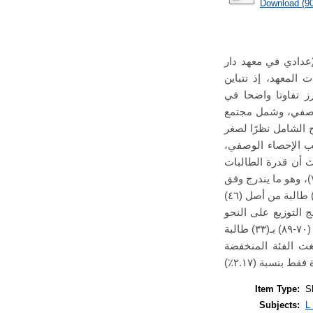
Download (9
عدادي في معهد دار
 المعهد، إذ تتباين
ز تفاوتا واضحا في
الوصفي، وشمل مجتمع
على أسلوب المسح الشامل نظرًا لصغر
ليب الإحصاء الوصفي
ث أن قدرة الطالبات
على إتقان المفردات العربية تقع ضمن الفئة المتوسطة، إذ بلغ المتوسط الحسابي لدرجاتهن (٧٢.٨٢)، وهو ما يندرج وفق
معايير التقويم المعتمدة بالمعهد في نطاق (٧٠-٨٩). وبلغت نسبة الإتقان (٩٧.٨٣٪)، حيث حققت (٤٥) طالبة من أصل (٤٦)
جاءت نتائج التوزيع على النحو
الآتي: لم تقع أي طالبة في الفئة المرتفعة (٩٠-١٠٠) بنسبة (٠٪)، في حين استأثرت الفئة المتوسطة (٧٠-٨٩) بـ(٣٣) طالبة
حة (٦٠-٦٩) بـ(١٢) طالبة بنسبة (٢٦.١٪)، وأخيرًا بلغت الفئة المنخفضة
Item Type:
S
Subjects:
L