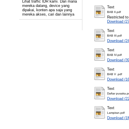
Lihat traffic IDR kami. Dari mana
mereka datang, device yang
Text
dipakai, konten apa saja yang
BAB II.pdf
mereka akses, cari dan lainnya
Restricted to
Download (2
Text
BAB III.pdf
Download (2
Text
BAB IV.pdf
Download (3
Text
BAB V .pdf
Download (1
Text
Daftar pusaka.p
Download (2
Text
Lampiran.pdf
Download (1