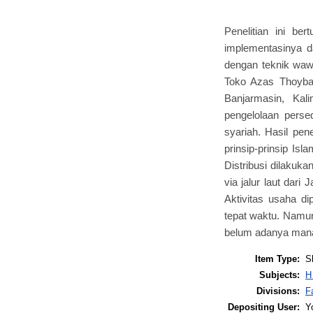
Penelitian ini be
implementasinya da
dengan teknik waw
Toko Azas Thoyba
Banjarmasin, Kal
pengelolaan persed
syariah. Hasil pe
prinsip-prinsip Isl
Distribusi dilakuk
via jalur laut dar
Aktivitas usaha d
tepat waktu. Namun
belum adanya manaje
Item Type:
S
Subjects:
H
Divisions:
F
Depositing User:
Y