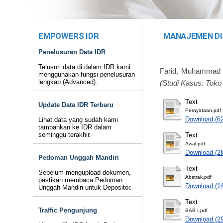
EMPOWERS IDR
MANAJEMEN DI
Penelusuran Data IDR
Telusuri data di dalam IDR kami
Farid, Muhammad
menggunakan fungsi penelusuran
lengkap (Advanced).
(Studi Kasus: Toko
Text
Update Data IDR Terbaru
Pernyataan.pdf
Download (6
Lihat data yang sudah kami
tambahkan ke IDR dalam
seminggu terakhir.
Text
Awal.pdf
Download (2
Pedoman Unggah Mandiri
Text
Sebelum mengupload dokumen,
Abstrak.pdf
pastikan membaca Pedoman
Download (1
Unggah Mandiri untuk Depositor.
Text
Traffic Pengunjung
BAB I.pdf
Download (2