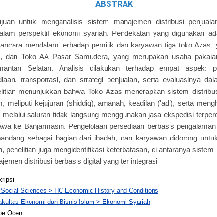
ABSTRAK
rtujuan untuk menganalisis sistem manajemen distribusi penjual
lam perspektif ekonomi syariah. Pendekatan yang digunakan adalah
ancara mendalam terhadap pemilik dan karyawan tiga toko Azas, y
, dan Toko AA Pasar Samudera, yang merupakan usaha pakaian 
imantan Selatan. Analisis dilakukan terhadap empat aspek: pe
iaan, transportasi, dan strategi penjualan, serta evaluasinya da
nelitian menunjukkan bahwa Toko Azas menerapkan sistem distrib
am, meliputi kejujuran (shiddiq), amanah, keadilan ('adl), serta menghi
an melalui saluran tidak langsung menggunakan jasa ekspedisi terpe
i Jawa ke Banjarmasin. Pengelolaan persediaan berbasis pengalaman
ipandang sebagai bagian dari ibadah, dan karyawan didorong untu
, penelitian juga mengidentifikasi keterbatasan, di antaranya siste
men distribusi berbasis digital yang ter integrasi
kripsi
 Social Sciences > HC Economic History and Conditions
akultas Ekonomi dan Bisnis Islam > Ekonomi Syariah
oe Oden