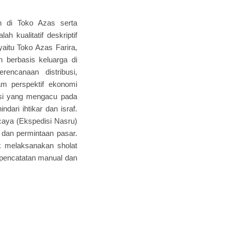
an di Toko Azas serta
 kualitatif deskriptif
aitu Toko Azas Farira,
berbasis keluarga di
rencanaan distribusi,
lam perspektif ekonomi
usi yang mengacu pada
ndari ihtikar dan israf.
rcaya (Ekspedisi Nasru)
 dan permintaan pasar.
k melaksanakan sholat
m pencatatan manual dan