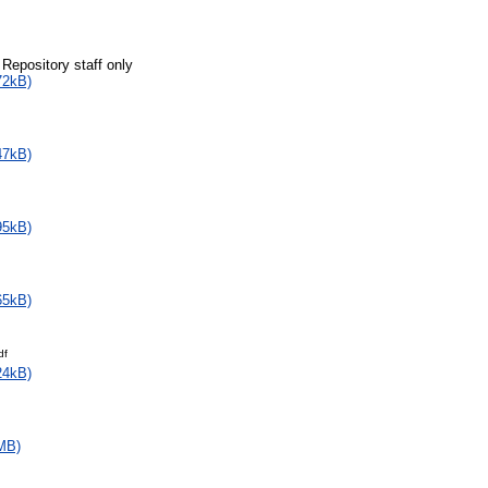
 Repository staff only
72kB)
47kB)
95kB)
65kB)
df
24kB)
MB)