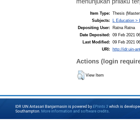
menunjukan prilaku te
Item Type:
Thesis (Master
Subjects:
L Education > 
Depositing User:
Ratna Ratna
Date Deposited:
09 Feb 2021 0
Last Modified:
09 Feb 2021 0
URI:
http://idr.uin-a
Actions (login requir
View Item
IDR UIN Antasari Banjarmasin is powered by
EPrints 3
which is develope
Southampton.
More information and software credits
.