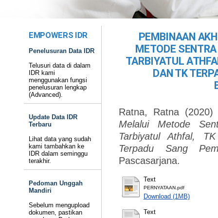
EMPOWERS IDR
PEMBINAAN AKHL
METODE SENTRA 
Penelusuran Data IDR
TARBIYATUL ATHFA
Telusuri data di dalam
DAN TK TERP
IDR kami
menggunakan fungsi
penelusuran lengkap
(Advanced).
Ratna, Ratna
(2020
Update Data IDR
Melalui Metode Sen
Terbaru
Tarbiyatul Athfal, 
Lihat data yang sudah
kami tambahkan ke
Terpadu Sang Pemi
IDR dalam seminggu
Pascasarjana.
terakhir.
Text
Pedoman Unggah
PERNYATAAN.pdf
Mandiri
Download (1MB)
Sebelum mengupload
Text
dokumen, pastikan