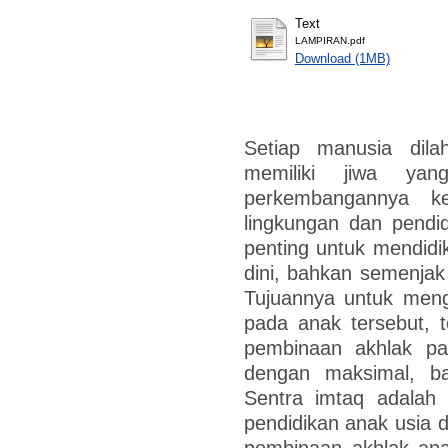
Text
LAMPIRAN.pdf
Download (1MB)
Setiap manusia dila
memiliki jiwa ya
perkembangannya ke
lingkungan dan pendid
penting untuk mendid
dini, bahkan semenjak
Tujuannya untuk meng
pada anak tersebut, t
pembinaan akhlak pad
dengan maksimal, b
Sentra imtaq adalah
pendidikan anak usia 
pembinaan akhlak anak 