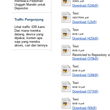
membaca Pedoman
AWAL.pdf
Unggah Mandiri untuk
Download (534kB)
Depositor.
Text
ABSTRAK.pdf
Traffic Pengunjung
Download (12kB)
Lihat traffic IDR kami.
Text
Dari mana mereka
datang, device yang
BAB I.pdf
dipakai, konten apa
Download (425kB)
saja yang mereka
akses, cari dan lainnya
Text
BAB II.pdf
Restricted to Repository st
Download (378kB)
Text
BAB III.pdf
Download (108kB)
Text
BAB IV.pdf
Download (377kB)
Text
BAB V.pdf
Download (90kB)