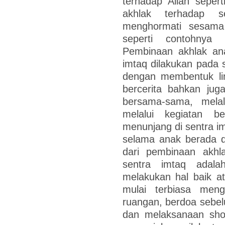
terhadap Allah seper
akhlak terhadap s
menghormati sesama
seperti contohnya 
Pembinaan akhlak ana
imtaq dilakukan pada
dengan membentuk lin
bercerita bahkan jug
bersama-sama, melal
melalui kegiatan 
menunjang di sentra im
selama anak berada d
dari pembinaan akhl
sentra imtaq adala
melakukan hal baik ata
mulai terbiasa men
ruangan, berdoa sebe
dan melaksanaan shol