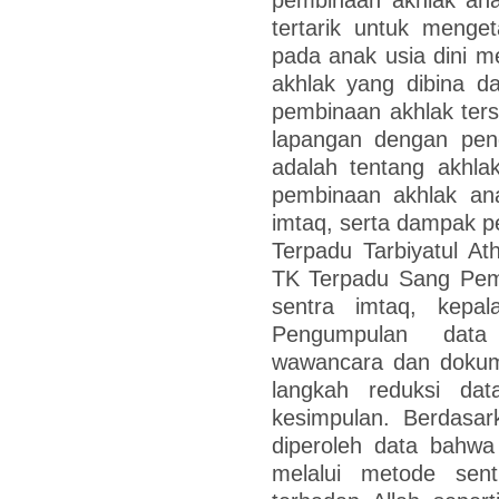
tertarik untuk menge
pada anak usia dini me
akhlak yang dibina d
pembinaan akhlak terse
lapangan dengan pende
adalah tentang akhla
pembinaan akhlak ana
imtaq, serta dampak pe
Terpadu Tarbiyatul At
TK Terpadu Sang Pemi
sentra imtaq, kepa
Pengumpulan data
wawancara dan dokume
langkah reduksi dat
kesimpulan. Berdasark
diperoleh data bahwa
melalui metode sent