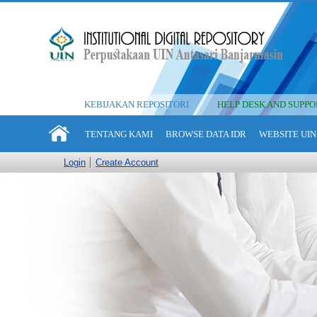
KEBIJAKAN REPOSITORI
HELP DESK AND SUPPO
TENTANG KAMI
BROWSE DATA IDR
WEBSITE UIN
Login
Create Account