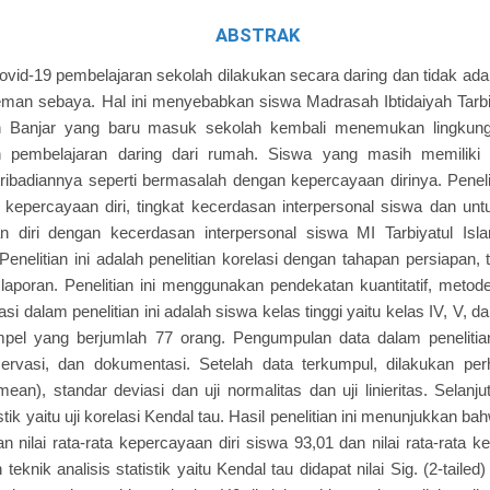
ABSTRAK
id-19 pembelajaran sekolah dilakukan secara daring dan tidak ad
man sebaya. Hal ini menyebabkan siswa Madrasah Ibtidaiyah Tarbi
 Banjar yang baru masuk sekolah kembali menemukan lingkun
n pembelajaran daring dari rumah. Siswa yang masih memiliki
badiannya seperti bermasalah dengan kepercayaan dirinya. Peneliti
 kepercayaan diri, tingkat kecerdasan interpersonal siswa dan unt
n diri dengan kecerdasan interpersonal siswa MI Tarbiyatul Is
Penelitian ini adalah penelitian korelasi dengan tahapan persiapan
aporan. Penelitian ini menggunakan pendekatan kuantitatif, metod
asi dalam penelitian ini adalah siswa kelas tinggi yaitu kelas IV, V, 
pel yang berjumlah 77 orang. Pengumpulan data dalam penelitian
ervasi, dan dokumentasi. Setelah data terkumpul, dilakukan perh
(mean), standar deviasi dan uji normalitas dan uji linieritas. Selanj
tistik yaitu uji korelasi Kendal tau. Hasil penelitian ini menunjukkan
n nilai rata-rata kepercayaan diri siswa 93,01 dan nilai rata-rata k
teknik analisis statistik yaitu Kendal tau didapat nilai Sig. (2-tail