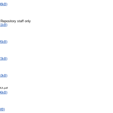
08kB)
 Repository staff only
41kB)
05kB)
23kB)
10kB)
KA.pdf
96kB)
MB)