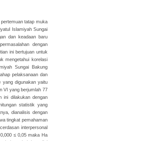
a pertemuan tatap muka
yatul Islamiyah Sungai
gan dan keadaan baru
 permasalahan dengan
an ini bertujuan untuk
uk mengetahui korelasi
lamiyah Sungai Bakung
, tahap pelaksanaan dan
e yang digunakan yaitu
dan VI yang berjumlah 77
 ini dilakukan dengan
itungan statistik yang
utnya, dianalisis dengan
 bahwa tingkat pemahaman
ecerdasan interpersonal
ed) 0,000 ≤ 0,05 maka Ha