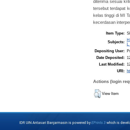
diterima sesuai kri
tersebut terdapat k
kelas tinggi di MI 
kecerdasan interpe
Item Type:
S
H
Subjects:
L
Depositing User:
P
Date Deposited:
1
Last Modified:
1
URI:
ht
Actions (login req
View Item
IDR UIN Antasari Banjarmasin is powered by
EPrints 3
which is devel