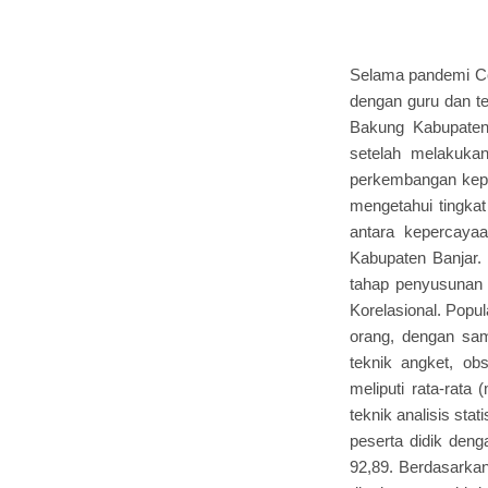
Selama pandemi Cov
dengan guru dan te
Bakung Kabupaten
setelah melakuka
perkembangan kepri
mengetahui tingkat
antara kepercayaa
Kabupaten Banjar. 
tahap penyusunan l
Korelasional. Popul
orang, dengan sam
teknik angket, obs
meliputi rata-rata 
teknik analisis sta
peserta didik denga
92,89. Berdasarkan 