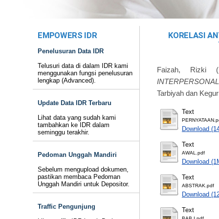
EMPOWERS IDR
KORELASI AN
Penelusuran Data IDR
Telusuri data di dalam IDR kami
Faizah, Rizki
(
menggunakan fungsi penelusuran
lengkap (Advanced).
INTERPERSONAL 
Tarbiyah dan Kegur
Update Data IDR Terbaru
Text
Lihat data yang sudah kami
PERNYATAAN.p
tambahkan ke IDR dalam
Download (1
seminggu terakhir.
Text
AWAL.pdf
Pedoman Unggah Mandiri
Download (1
Sebelum mengupload dokumen,
pastikan membaca Pedoman
Text
Unggah Mandiri untuk Depositor.
ABSTRAK.pdf
Download (1
Traffic Pengunjung
Text
BAB I.pdf