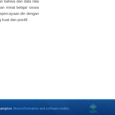
n bahwa dari data nilai
gan minat belajar siswa
kepercayaan diri dengan
kuat dan positif.
thampton.
More information and software credits
.