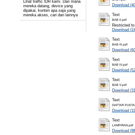
Lihat traffic IDR kami. Dari mana
Download (4
mereka datang, device yang
dipakai, konten apa saja yang
Text
mereka akses, cari dan lainnya
BAB II.pdf
Restricted to
Download (2
Text
BAB III.pdf
Download (6
Text
BAB IV.pdf
Download (5
Text
BAB V.pdf
Download (3
Text
DAFTAR PUSTA
Download (1
Text
LAMPIRAN.pdf
Download (8