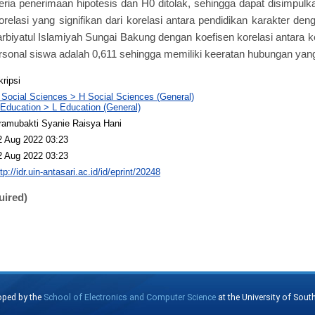
teria penerimaan hipotesis dan H0 ditolak, sehingga dapat disimpulka
orelasi yang signifikan dari korelasi antara pendidikan karakter den
Tarbiyatul Islamiyah Sungai Bakung dengan koefisen korelasi antara 
rsonal siswa adalah 0,611 sehingga memiliki keeratan hubungan yang 
kripsi
 Social Sciences > H Social Sciences (General)
 Education > L Education (General)
ramubakti Syanie Raisya Hani
2 Aug 2022 03:23
2 Aug 2022 03:23
tp://idr.uin-antasari.ac.id/id/eprint/20248
uired)
oped by the
School of Electronics and Computer Science
at the University of Sou