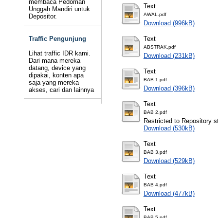
membaca Pedoman
Text
Unggah Mandiri untuk
AWAL.pdf
Depositor.
Download (996kB)
Traffic Pengunjung
Text
ABSTRAK.pdf
Lihat traffic IDR kami.
Download (231kB)
Dari mana mereka
datang, device yang
Text
dipakai, konten apa
BAB 1.pdf
saja yang mereka
Download (396kB)
akses, cari dan lainnya
Text
BAB 2.pdf
Restricted to Repository st
Download (530kB)
Text
BAB 3.pdf
Download (529kB)
Text
BAB 4.pdf
Download (477kB)
Text
BAB 5.pdf