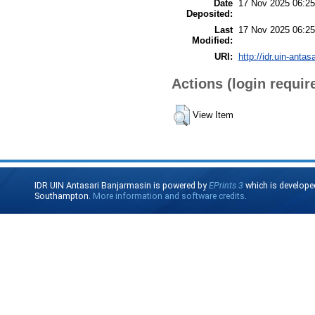
Date
17 Nov 2025 06:25
Deposited:
Last
17 Nov 2025 06:25
Modified:
URI:
http://idr.uin-antas
Actions (login requir
View Item
IDR UIN Antasari Banjarmasin is powered by
EPrints 3
which is develope
Southampton.
More information and software credits
.