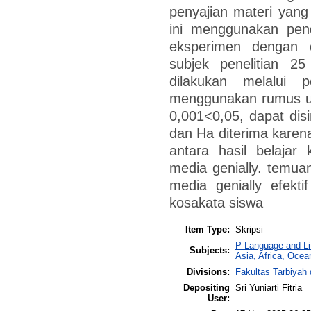
penyajian materi yang 
ini menggunakan pend
eksperimen dengan d
subjek penelitian 2
dilakukan melalui 
menggunakan rumus uji
0,001<0,05, dapat dis
dan Ha diterima karena
antara hasil belajar
media genially. temua
media genially efekti
kosakata siswa
Item Type:
Skripsi
P Language and Lit
Subjects:
Asia, Africa, Ocea
Divisions:
Fakultas Tarbiyah
Depositing
Sri Yuniarti Fitria
User: