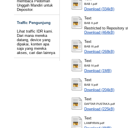
membaca Pedoman
BAB I.pdf
Unggah Mandiri untuk
Download (334kB)
Depositor.
Text
Traffic Pengunjung
BAB II.pdf
Restricted to Repository st
Lihat traffic IDR kami.
Download (464kB)
Dari mana mereka
datang, device yang
Text
dipakai, konten apa
BAB III.pdf
saja yang mereka
Download (268kB)
akses, cari dan lainnya
Text
BAB IV.pdf
Download (1MB)
Text
BAB V.pdf
Download (204kB)
Text
DAFTAR PUSTAKA.pdf
Download (225kB)
Text
LAMPIRAN.pdf