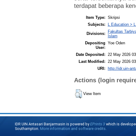
terdapat beberapa ken
Item Type:
Skripsi
Subjects:
L Education > L
Fakultas Tarbiy
Divisions:
Islam
Depositing
Yoe Oden
User:
Date Deposited:
22 May 2026 03
Last Modified:
22 May 2026 03
URI:
http://idr.uin-an
Actions (login requir
View Item
IDR UIN Antasari Banjarmasin is powered by
EPrints 3
which is develope
Southampton.
More information and software credits
.