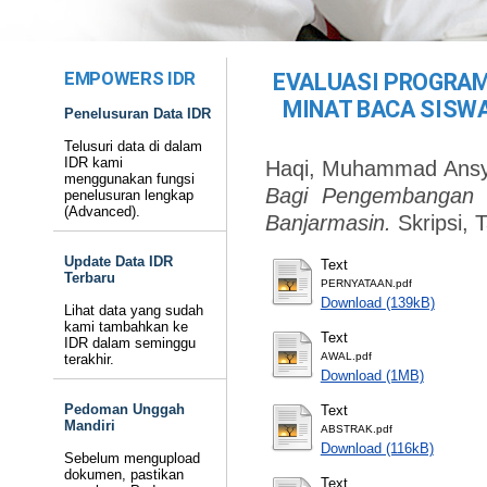
EMPOWERS IDR
EVALUASI PROGRAM
MINAT BACA SISW
Penelusuran Data IDR
Telusuri data di dalam
IDR kami
Haqi, Muhammad Ansy
menggunakan fungsi
Bagi Pengembangan 
penelusuran lengkap
(Advanced).
Banjarmasin.
Skripsi, 
Update Data IDR
Text
Terbaru
PERNYATAAN.pdf
Download (139kB)
Lihat data yang sudah
kami tambahkan ke
Text
IDR dalam seminggu
AWAL.pdf
terakhir.
Download (1MB)
Pedoman Unggah
Text
Mandiri
ABSTRAK.pdf
Download (116kB)
Sebelum mengupload
dokumen, pastikan
Text