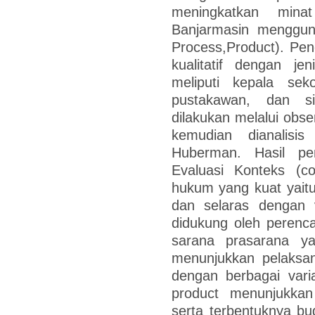
meningkatkan min
Banjarmasin menggun
Process,Product). Pen
kualitatif dengan je
meliputi kepala sek
pustakawan, dan s
dilakukan melalui obs
kemudian dianalisi
Huberman. Hasil pe
Evaluasi Konteks (co
hukum yang kuat yait
dan selaras dengan v
didukung oleh perenc
sarana prasarana y
menunjukkan pelaksan
dengan berbagai varia
product menunjukka
serta terbentuknya bu