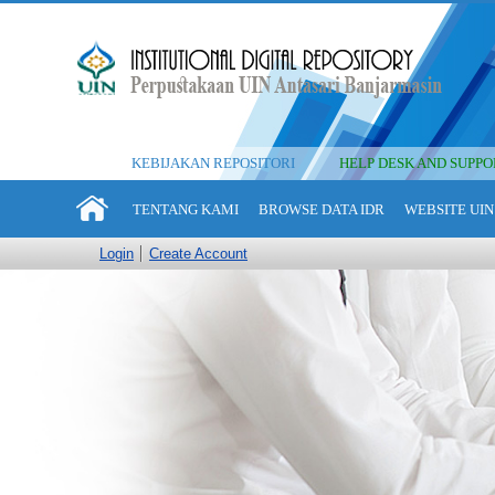
KEBIJAKAN REPOSITORI
HELP DESK AND SUPPO
TENTANG KAMI
BROWSE DATA IDR
WEBSITE UIN
Login
Create Account