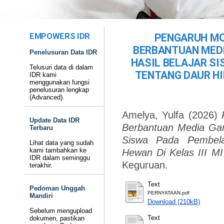
EMPOWERS IDR
PENGARUH MO
BERBANTUAN MEDI
Penelusuran Data IDR
HASIL BELAJAR S
Telusuri data di dalam
TENTANG DAUR HID
IDR kami
menggunakan fungsi
penelusuran lengkap
(Advanced).
Amelya, Yulfa
(2026)
Update Data IDR
Berbantuan Media Gam
Terbaru
Siswa Pada Pembela
Lihat data yang sudah
kami tambahkan ke
Hewan Di Kelas III M
IDR dalam seminggu
Keguruan.
terakhir.
Text
Pedoman Unggah
PERNYATAAN.pdf
Mandiri
Download (210kB)
Sebelum mengupload
Text
dokumen, pastikan