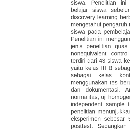
siswa. Penelitian in
belajar siswa sebel
discovery learning be
mengetahui pengaruh mo
siswa pada pembelaja
Penelitian ini menggu
jenis penelitian qua
nonequivalent contro
terdiri dari 43 siswa 
yaitu kelas III B seba
sebagai kelas kon
menggunakan tes berup
dan dokumentasi. Ana
normalitas, uji homoge
independent sample t
penelitian menunjukkan
eksperimen sebesar 
posttest. Sedangkan 