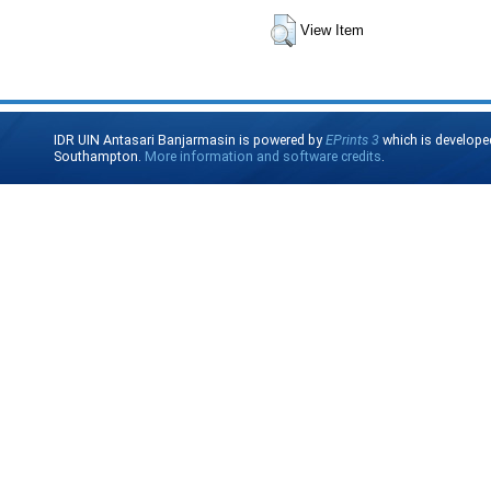
View Item
IDR UIN Antasari Banjarmasin is powered by
EPrints 3
which is develope
Southampton.
More information and software credits
.