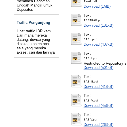
membaca Pedoman
AWAL.pdf
Unggah Mandiri untuk
Download (1MB)
Depositor.
Text
ABSTRAK.pdf
Traffic Pengunjung
Download (181kB)
Lihat traffic IDR kami.
Text
Dari mana mereka
datang, device yang
BAB I.pdf
dipakai, konten apa
Download (407kB)
saja yang mereka
akses, cari dan lainnya
Text
BAB II.pdf
Restricted to Repository st
Download (501kB)
Text
BAB III.pdf
Download (418kB)
Text
BAB IV.pdf
Download (456kB)
Text
BAB V.pdf
Download (263kB)