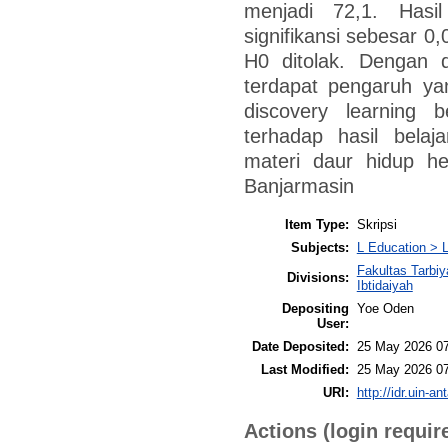
menjadi 72,1. Hasil
signifikansi sebesar 0
H0 ditolak. Dengan 
terdapat pengaruh ya
discovery learning 
terhadap hasil bela
materi daur hidup h
Banjarmasin
Item Type:
Skripsi
Subjects:
L Education > L
Fakultas Tarbi
Divisions:
Ibtidaiyah
Depositing
Yoe Oden
User:
Date Deposited:
25 May 2026 0
Last Modified:
25 May 2026 0
URI:
http://idr.uin-an
Actions (login requir