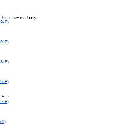
 Repository staff only
29kB)
99kB)
86kB)
79kB)
KA.pdf
19kB)
MB)