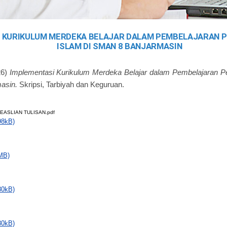
 KURIKULUM MERDEKA BELAJAR DALAM PEMBELAJARAN P
ISLAM DI SMAN 8 BANJARMASIN
26)
Implementasi Kurikulum Merdeka Belajar dalam Pembelajaran P
asin.
Skripsi, Tarbiyah dan Keguruan.
EASLIAN TULISAN.pdf
98kB)
MB)
80kB)
80kB)