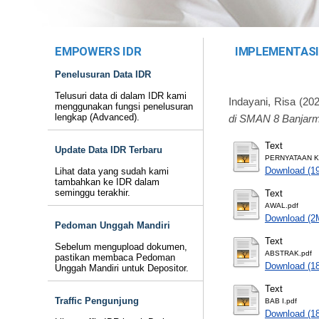
EMPOWERS IDR
IMPLEMENTASI
Penelusuran Data IDR
Telusuri data di dalam IDR kami
Indayani, Risa
(20
menggunakan fungsi penelusuran
lengkap (Advanced).
di SMAN 8 Banjarm
Text
Update Data IDR Terbaru
PERNYATAAN K
Download (1
Lihat data yang sudah kami
tambahkan ke IDR dalam
seminggu terakhir.
Text
AWAL.pdf
Download (2
Pedoman Unggah Mandiri
Text
Sebelum mengupload dokumen,
ABSTRAK.pdf
pastikan membaca Pedoman
Download (1
Unggah Mandiri untuk Depositor.
Text
Traffic Pengunjung
BAB I.pdf
Download (1