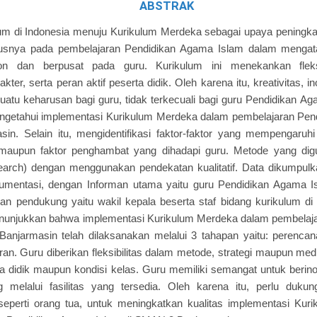
ABSTRAK
m di Indonesia menuju Kurikulum Merdeka sebagai upaya peningkat
susnya pada pembelajaran Pendidikan Agama Islam dalam mengat
n dan berpusat pada guru. Kurikulum ini menekankan fleksib
er, serta peran aktif peserta didik. Oleh karena itu, kreativitas, 
uatu keharusan bagi guru, tidak terkecuali bagi guru Pendidikan Aga
engetahui implementasi Kurikulum Merdeka dalam pembelajaran Pen
n. Selain itu, mengidentifikasi faktor-faktor yang mempengaruhi
maupun faktor penghambat yang dihadapi guru. Metode yang digun
search) dengan menggunakan pendekatan kualitatif. Data dikumpul
umentasi, dengan Informan utama yaitu guru Pendidikan Agama I
man pendukung yaitu wakil kepala beserta staf bidang kurikulum 
menunjukkan bahwa implementasi Kurikulum Merdeka dalam pembelaj
anjarmasin telah dilaksanakan melalui 3 tahapan yaitu: perencan
ran. Guru diberikan fleksibilitas dalam metode, strategi maupun me
rta didik maupun kondisi kelas. Guru memiliki semangat untuk beri
melalui fasilitas yang tersedia. Oleh karena itu, perlu dukung
 seperti orang tua, untuk meningkatkan kualitas implementasi Kur