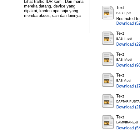
Lihat traffic IDR kami. Dari mana
mereka datang, device yang
Text
dipakai, konten apa saja yang
BAB II.pdf
mereka akses, cari dan lainnya
Restricted to
Download (5
Text
BAB III.pdf
Download (2
Text
BAB IV.pdf
Download (9
Text
BAB V.pdf
Download (1
Text
DAFTAR PUSTA
Download (2
Text
LAMPIRAN.pdf
Download (5