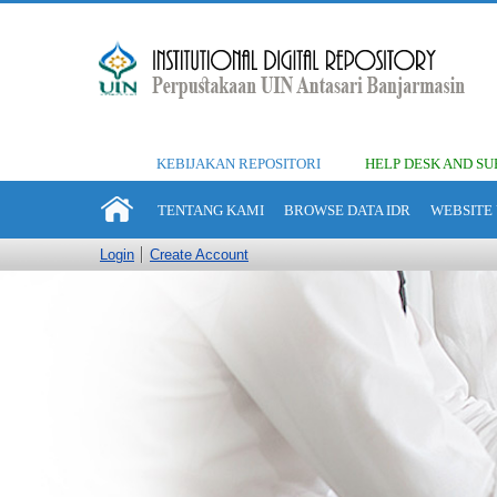
KEBIJAKAN REPOSITORI
HELP DESK AND SU
TENTANG KAMI
BROWSE DATA IDR
WEBSITE 
Login
Create Account