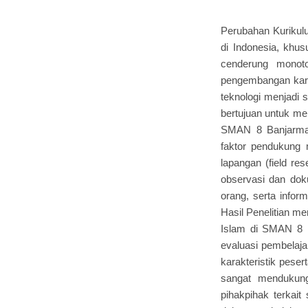
Perubahan Kurikulu
di Indonesia, khu
cenderung monoto
pengembangan karakt
teknologi menjadi s
bertujuan untuk m
SMAN 8 Banjarmasi
faktor pendukung 
lapangan (field re
observasi dan dok
orang, serta infor
Hasil Penelitian 
Islam di SMAN 8 B
evaluasi pembelaja
karakteristik pese
sangat mendukung 
pihakpihak terkait