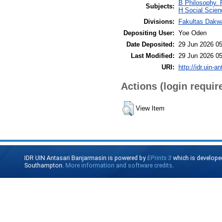
B Philosophy. 
Subjects:
H Social Scien
Divisions:
Fakultas Dakw
Depositing User:
Yoe Oden
Date Deposited:
29 Jun 2026 05
Last Modified:
29 Jun 2026 05
URI:
http://idr.uin-a
Actions (login requir
View Item
IDR UIN Antasari Banjarmasin is powered by
EPrints 3
which is develope
Southampton.
More information and software credits
.