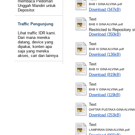
membaca Pedoman
BAB I GINA ALVINA.pdf
Unggah Mandiri untuk
Download (347kB)
Depositor.
Text
Traffic Pengunjung
BAB II GINA ALVINA.pdf
Restricted to Repository st
Lihat traffic IDR kami.
Download (350kB)
Dari mana mereka
datang, device yang
Text
dipakai, konten apa
BAB III GINA ALVINA.pdf
saja yang mereka
Download (136kB)
akses, cari dan lainnya
Text
BAB IV GINA ALVINA.pdf
Download (819kB)
Text
BAB V GINA ALVINA.pdf
Download (119kB)
Text
DAFTAR PUSTAKA GINA ALVINA
Download (253kB)
Text
LAMPIRAN GINA ALVINA.pdf