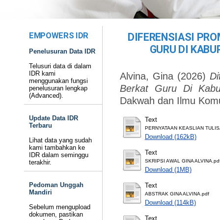
EMPOWERS IDR
DIFERENSIASI PRO
GURU DI KABU
Penelusuran Data IDR
Telusuri data di dalam
IDR kami
Alvina, Gina
(2026)
Di
menggunakan fungsi
Berkat Guru Di Kabu
penelusuran lengkap
(Advanced).
Dakwah dan Ilmu Komu
Update Data IDR
Text
Terbaru
PERNYATAAN KEASLIAN TULISA
Download (162kB)
Lihat data yang sudah
kami tambahkan ke
Text
IDR dalam seminggu
SKRIPSI AWAL GINA ALVINA.pd
terakhir.
Download (1MB)
Pedoman Unggah
Text
Mandiri
ABSTRAK GINA ALVINA.pdf
Download (114kB)
Sebelum mengupload
dokumen, pastikan
Text