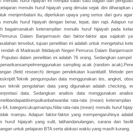
 menulis huruf hijaiyah ini menjadi salah satu bagian dari penguas
belajaran menulis huruf hijaiyah yang dimulai sejak dini diharapka
ntuk menjembatani itu, diperlukan upaya yang serius dari guru ag
m menulis huruf hijaiyah dengan benar, tepat, dan rapi. Adapun 
alah bagaimanakah keterampilan menulis huruf hijaiyah pada kel
i Pemurus Dalam Banjarmasin dan faktor-faktor apa sajakah y
alahan tersebut, tujuan penelitian ini adalah untuk mengetahui ket
s rendah di Madrasah Ibtidaiyah Negeri Pemurus Dalam Banjarmasin 
opulasi dalam penelitian ini adalah 76 orang. Sedangkan sampel 
kpenarikansampelmenggunakan sampling acak (random acak).Penel
apangan (field research) dengan pendekatan kuantitatif. Metode pe
 deskriptif.Teknik pengumpulan data menggunakan tes, angket, ob
un teknik pengolahan data yang digunakan adalah checking, edit
terpretasi data. Sedangkan analisis data menggunakan analisis d
nelitiandapatdisimpulkanbahwanilai rata-rata (mean) keterampilan 
tu 64, kategoricukupmampu.Nilai rata-rata (mean) menulis huruf hij
i tidak mampu. Adapun faktor-faktor yang mempengaruhinya adalah
 huruf hijaiyah yang sulit, latihandanulangan, sarana dan fasil
ngan untuk pelajaran BTA serta alokasi waktu yang masih kurang.