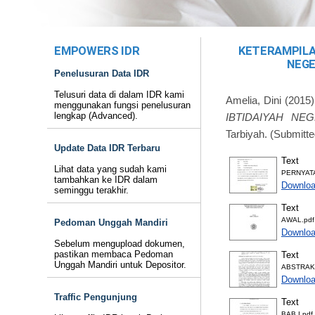
EMPOWERS IDR
KETERAMPILAN
NEGE
Penelusuran Data IDR
Telusuri data di dalam IDR kami
Amelia, Dini
(2015
menggunakan fungsi penelusuran
lengkap (Advanced).
IBTIDAIYAH NE
Tarbiyah. (Submitte
Update Data IDR Terbaru
Text
Lihat data yang sudah kami
PERNYATA
tambahkan ke IDR dalam
Downloa
seminggu terakhir.
Text
AWAL.pdf
Pedoman Unggah Mandiri
Downloa
Sebelum mengupload dokumen,
pastikan membaca Pedoman
Text
Unggah Mandiri untuk Depositor.
ABSTRAK.
Downloa
Traffic Pengunjung
Text
BAB I.pdf