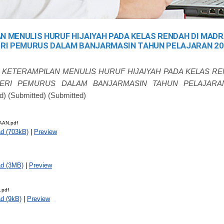
 MENULIS HURUF HIJAIYAH PADA KELAS RENDAH DI MADR
RI PEMURUS DALAM BANJARMASIN TAHUN PELAJARAN 20
)
KETERAMPILAN MENULIS HURUF HIJAIYAH PADA KELAS R
GERI PEMURUS DALAM BANJARMASIN TAHUN PELAJARAN 
d) (Submitted) (Submitted)
AN.pdf
d (703kB)
|
Preview
d (3MB)
|
Preview
pdf
d (9kB)
|
Preview