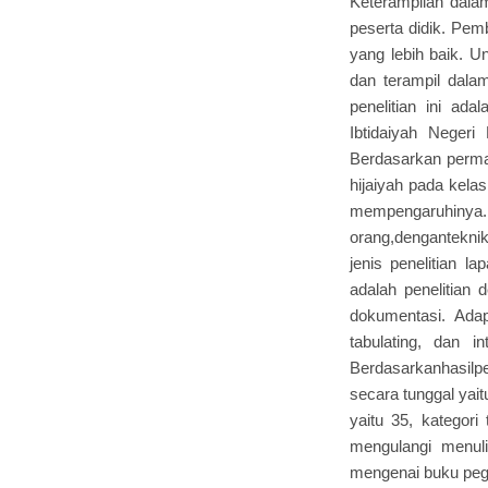
Keterampilan dalam
peserta didik. Pem
yang lebih baik. U
dan terampil dala
penelitian ini ad
Ibtidaiyah Neger
Berdasarkan permas
hijaiyah pada kela
mempengaruhinya. P
orang,dengantekni
jenis penelitian l
adalah penelitian
dokumentasi. Adap
tabulating, dan in
Berdasarkanhasilpe
secara tunggal yai
yaitu 35, kategor
mengulangi menulis
mengenai buku pega