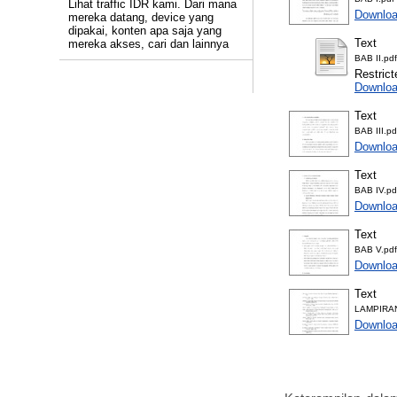
Lihat traffic IDR kami. Dari mana
Downloa
mereka datang, device yang
dipakai, konten apa saja yang
Text
mereka akses, cari dan lainnya
BAB II.pdf
Restrict
Downloa
Text
BAB III.pd
Downloa
Text
BAB IV.pd
Downloa
Text
BAB V.pdf
Downloa
Text
LAMPIRAN
Downloa