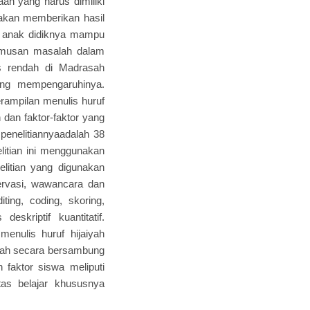
aan yang harus dimiliki
n akan memberikan hasil
ar anak didiknya mampu
rumusan masalah dalam
as rendah di Madrasah
ang mempengaruhinya.
erampilan menulis huruf
dan faktor-faktor yang
penelitiannyaadalah 38
itian ini menggunakan
nelitian yang digunakan
servasi, wawancara dan
ing, coding, skoring,
eskriptif kuantitatif.
menulis huruf hijaiyah
aiyah secara bersambung
 faktor siswa meliputi
itas belajar khususnya