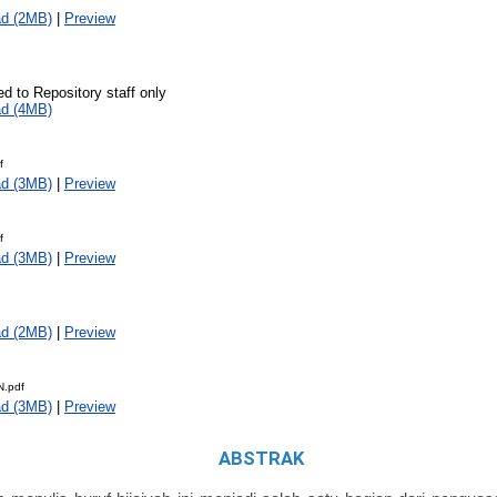
d (2MB)
|
Preview
ed to Repository staff only
d (4MB)
f
d (3MB)
|
Preview
f
d (3MB)
|
Preview
d (2MB)
|
Preview
.pdf
d (3MB)
|
Preview
ABSTRAK