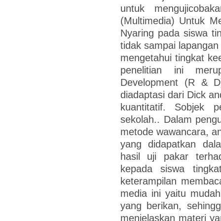
untuk mengujicoba
(Multimedia) Untuk M
Nyaring pada siswa tin
tidak sampai lapangan 
mengetahui tingkat kee
penelitian ini mer
Development (R & D
diadaptasi dari Dick a
kuantitatif. Sobjek 
sekolah.. Dalam peng
metode wawancara, an
yang didapatkan dal
hasil uji pakar terh
kepada siswa tingk
keterampilan membaca 
media ini yaitu muda
yang berikan, sehing
menjelaskan materi ya