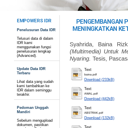
EMPOWERS IDR
PENGEMBANGAN P
MENINGKATKAN KE
Penelusuran Data IDR
Telusuri data di dalam
IDR kami
Syahrida, Baina Rizk
menggunakan fungsi
(Multimedia) Untuk M
penelusuran lengkap
(Advanced).
Nyaring.
Tesis, Pascas
Update Data IDR
Text
Terbaru
baina.pdf
Download (233kB)
Lihat data yang sudah
kami tambahkan ke
Text
IDR dalam seminggu
AWAL.pdf
terakhir.
Download (442kB)
Pedoman Unggah
Text
Mandiri
ABSTRAK.pdf
Download (132kB)
Sebelum mengupload
dokumen, pastikan
Text