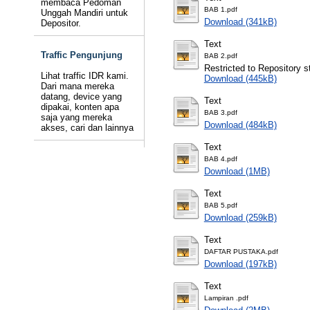
membaca Pedoman
BAB 1.pdf
Unggah Mandiri untuk
Download (341kB)
Depositor.
Text
Traffic Pengunjung
BAB 2.pdf
Restricted to Repository st
Lihat traffic IDR kami.
Download (445kB)
Dari mana mereka
datang, device yang
Text
dipakai, konten apa
BAB 3.pdf
saja yang mereka
Download (484kB)
akses, cari dan lainnya
Text
BAB 4.pdf
Download (1MB)
Text
BAB 5.pdf
Download (259kB)
Text
DAFTAR PUSTAKA.pdf
Download (197kB)
Text
Lampiran .pdf