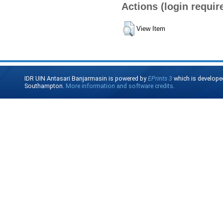
Actions (login requir
View Item
IDR UIN Antasari Banjarmasin is powered by
EPrints 3
which is develope
Southampton.
More information and software credits
.