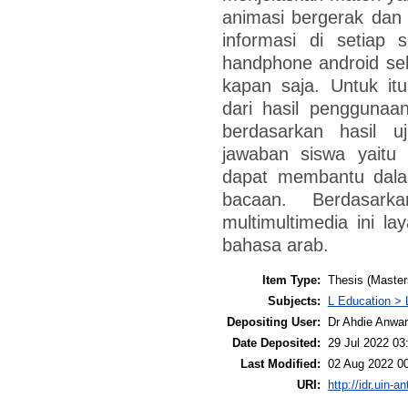
animasi bergerak da
informasi di setiap 
handphone android se
kapan saja. Untuk itu
dari hasil penggunaa
berdasarkan hasil u
jawaban siswa yaitu
dapat membantu dal
bacaan. Berdasark
multimultimedia ini l
bahasa arab.
Item Type:
Thesis (Master
Subjects:
L Education > 
Depositing User:
Dr Ahdie Anwa
Date Deposited:
29 Jul 2022 03
Last Modified:
02 Aug 2022 0
URI:
http://idr.uin-a