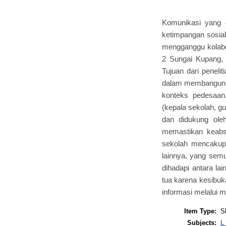
Komunikasi yang e
ketimpangan sosial
mengganggu kolabor
2 Sungai Kupang,
Tujuan dari peneli
dalam membangun h
konteks pedesaan.
(kepala sekolah, g
dan didukung ole
memastikan keabsa
sekolah mencakup 
lainnya, yang sem
dihadapi antara la
tua karena kesibuk
informasi melalui 
Item Type:
S
Subjects:
L