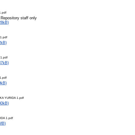
1.pdf
 Repository staff only
28kB)
1.pdf
2kB)
1.pdf
37kB)
1.pdf
9kB)
A YURIDA 1.pdf
30kB)
DA 1.pdf
MB)