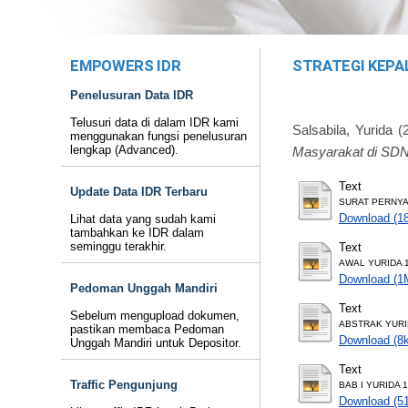
EMPOWERS IDR
STRATEGI KEPA
Penelusuran Data IDR
Telusuri data di dalam IDR kami
Salsabila, Yurida
(
menggunakan fungsi penelusuran
lengkap (Advanced).
Masyarakat di SDN
Text
Update Data IDR Terbaru
SURAT PERNYA
Download (1
Lihat data yang sudah kami
tambahkan ke IDR dalam
seminggu terakhir.
Text
AWAL YURIDA 1
Download (1
Pedoman Unggah Mandiri
Text
Sebelum mengupload dokumen,
ABSTRAK YURID
pastikan membaca Pedoman
Download (8
Unggah Mandiri untuk Depositor.
Text
Traffic Pengunjung
BAB I YURIDA 1
Download (5