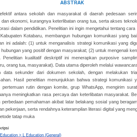
ABSTRAK
fektif antara sekolah dan masyarakat di daerah pedesaan serin
 dan ekonomi, kurangnya keterlibatan orang tua, serta akses teknol
asi dalam pendidikan. Penelitian ini ingin mengetahui tentang car
 Kabupaten Kotabaru, membangun hubungan komunikasi yang bai
tian ini adalah: (1) untuk menganalisis strategi komunikasi yang d
ubungan yang positif dengan masyarakat; (2) untuk mengenali ken
 Penelitian kualitatif deskriptif ini menerapkan purposive samp
uru, orang tua, masyarakat). Data utama diperoleh melalui wawanca
h data sekunder dari dokumen sekolah, dengan melakukan tria
han. Hasil penelitian menunjukkan bahwa strategi komunikasi y
pertemuan rutin dengan komite, grup WhatsApp, mengirim surat
uanya meningkatkan rasa percaya dan keterlibatan masyarakat. Be
in perbedaan pemahaman akibat latar belakang sosial yang beragam
an pekerjaan, serta rendahnya keterampilan literasi digital yang m
metode tatap muka
kripsi
 Education > L Education (General)