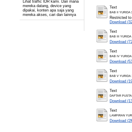
Lihat traffic IDR kami. Dari mana
mereka datang, device yang
Text
dipakai, konten apa saja yang
BAB II YURIDA 
mereka akses, cari dan lainnya
Restricted to
Download (3
Text
BAB III YURIDA 
Download (7
Text
BAB IV YURIDA 
Download (5
Text
BAB V YURIDA 
Download (1
Text
DAFTAR PUSTAK
Download (1
Text
LAMPIRAN YURI
Download (2