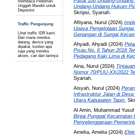
Pasal 100 Undang-Undang 
membaca Pedoman
Unggah Mandiri untuk
Undang-Undang Hukum Pida
Depositor.
Skripsi, Syariah.
Afliyana, Nurul
(2024)
Impl
Traffic Pengunjung
Upaya Pengelolaan Sungai 
Lihat traffic IDR kami.
Genangan di Sungai Kecam
Dari mana mereka
datang, device yang
Ahyadi, Ahyadi
(2024)
Pela
dipakai, konten apa
Pisau No. 6 Tahun 2018 Te
saja yang mereka
akses, cari dan lainnya
Pedagang Kaki Lima di Kec
Aina, Nurul
(2024)
Tinjaua
Nomor 70/PUU-XX/2022 Ten
Syariah.
Aisyah, Nurul
(2024)
Peran
Infrastruktur Jalan di De
Utara Kabupaten Tapin.
Skr
Al Amin, Muhammad Yusuf
Binjai Punggal Kecamatan
Penyelenggaraan Pemerint
Amelia, Amelia
(2024)
Efek