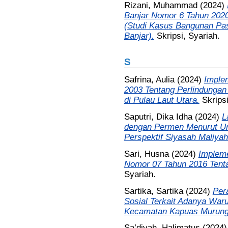
Rizani, Muhammad
(2024)
Banjar Nomor 6 Tahun 2020
(Studi Kasus Bangunan Pa
Banjar).
Skripsi, Syariah.
S
Safrina, Aulia
(2024)
Imple
2003 Tentang Perlindunga
di Pulau Laut Utara.
Skripsi
Saputri, Dika Idha
(2024)
L
dengan Permen Menurut U
Perspektif Siyasah Maliyah
Sari, Husna
(2024)
Impleme
Nomor 07 Tahun 2016 Tent
Syariah.
Sartika, Sartika
(2024)
Per
Sosial Terkait Adanya Wa
Kecamatan Kapuas Murung
Sa’diyah, Halimatus
(2024