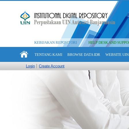
KEBIJAKAN REPOSITORI
HELP DESK AND SUPPO
TENTANG KAMI
BROWSE DATA IDR
WEBSITE UIN
Login
Create Account