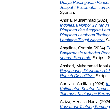
Upaya Penanganan Pandemi
Jelapat I Kecamatan Tamba
Syariah.
Andria, Muhammad
(2024)
Indonesia Nomor 12 Tahun 
Pimpinan dan Anggota Lemb
Pimpinan Lembaga Tertingg
Lembaga Tinggi Negara.
Sk
Angelina, Cynthia
(2024)
Pe
Banjarmasin terhadap Pen
secara Serentak.
Skripsi, 
Anshori, Muhammad Iqbal
Penyandang Disabilitas di 
Ramah Disabilitas.
Skripsi
Apriliani, Apriliani
(2024)
Im
Kalimantan Selatan Nomor 
Toleransi Kehidupan Berma
Aziza, Herlaila Nadia
(202
Konstitusi Tentang Pemung