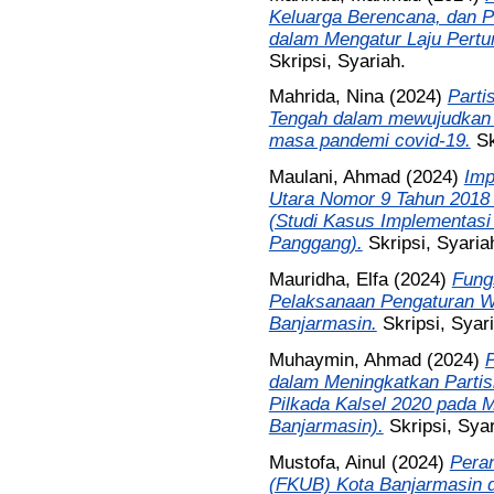
Keluarga Berencana, dan
dalam Mengatur Laju Pert
Skripsi, Syariah.
Mahrida, Nina
(2024)
Parti
Tengah dalam mewujudkan d
masa pandemi covid-19.
Sk
Maulani, Ahmad
(2024)
Imp
Utara Nomor 9 Tahun 2018
(Studi Kasus Implementasi
Panggang).
Skripsi, Syaria
Mauridha, Elfa
(2024)
Fung
Pelaksanaan Pengaturan W
Banjarmasin.
Skripsi, Syar
Muhaymin, Ahmad
(2024)
P
dalam Meningkatkan Parti
Pilkada Kalsel 2020 pada M
Banjarmasin).
Skripsi, Syar
Mustofa, Ainul
(2024)
Pera
(FKUB) Kota Banjarmasin d