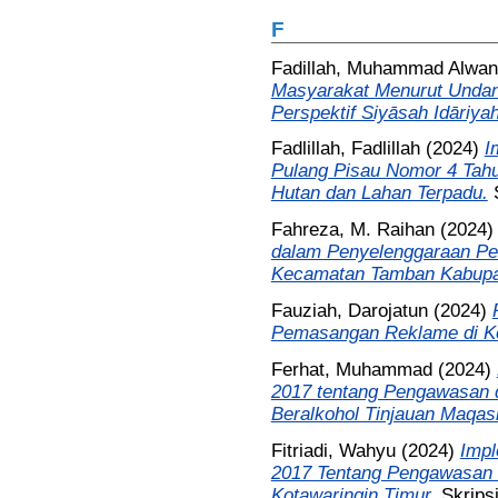
F
Fadillah, Muhammad Alwan
Masyarakat Menurut Unda
Perspektif Siyāsah Idāriyah
Fadlillah, Fadlillah
(2024)
I
Pulang Pisau Nomor 4 Tah
Hutan dan Lahan Terpadu.
Fahreza, M. Raihan
(2024
dalam Penyelenggaraan Pem
Kecamatan Tamban Kabupat
Fauziah, Darojatun
(2024)
Pemasangan Reklame di Ko
Ferhat, Muhammad
(2024)
2017 tentang Pengawasan 
Beralkohol Tinjauan Maqash
Fitriadi, Wahyu
(2024)
Impl
2017 Tentang Pengawasan 
Kotawaringin Timur.
Skripsi