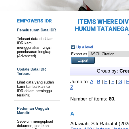
EMPOWERS IDR
ITEMS WHERE DIVI
HUKUM TATANEGAR
Penelusuran Data IDR
Telusuri data di dalam
IDR kami
Up a level
menggunakan fungsi
penelusuran lengkap
Export as
(Advanced).
Update Data IDR
Group by:
Cre
Terbaru
Jump to:
A
|
B
|
E
|
F
|
G
|
Lihat data yang sudah
kami tambahkan ke
Z
IDR dalam seminggu
terakhir.
Number of items:
80
.
Pedoman Unggah
Mandiri
A
Sebelum mengupload
Adawiah, Siti Rabiatul
(202
dokumen, pastikan