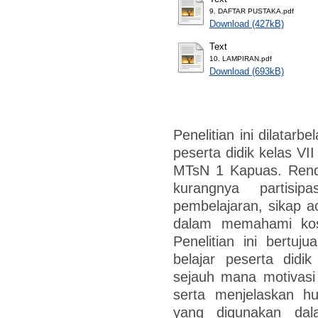
9. DAFTAR PUSTAKA.pdf
Download (427kB)
Text
10. LAMPIRAN.pdf
Download (693kB)
Penelitian ini dilatarb
peserta didik kelas VI
MTsN 1 Kapuas. Rendah
kurangnya partisi
pembelajaran, sikap ac
dalam memahami kos
Penelitian ini bertuj
belajar peserta didi
sejauh mana motivasi
serta menjelaskan h
yang digunakan dal