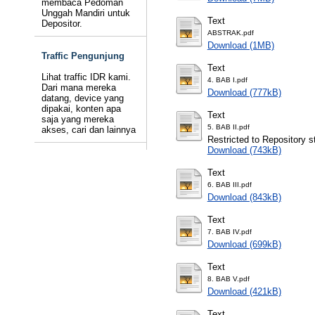
membaca Pedoman
Unggah Mandiri untuk
Text
Depositor.
ABSTRAK.pdf
Download (1MB)
Traffic Pengunjung
Text
Lihat traffic IDR kami.
4. BAB I.pdf
Dari mana mereka
Download (777kB)
datang, device yang
dipakai, konten apa
Text
saja yang mereka
5. BAB II.pdf
akses, cari dan lainnya
Restricted to Repository st
Download (743kB)
Text
6. BAB III.pdf
Download (843kB)
Text
7. BAB IV.pdf
Download (699kB)
Text
8. BAB V.pdf
Download (421kB)
Text