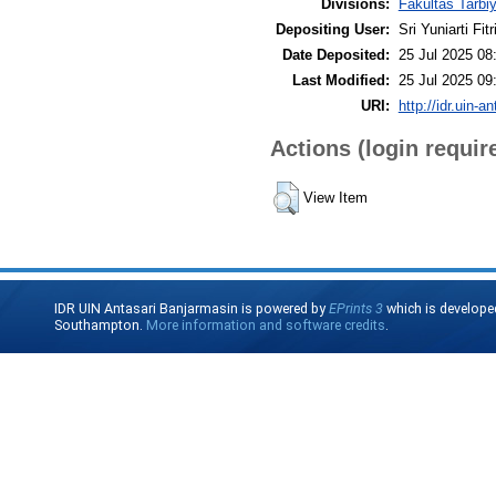
Divisions:
Fakultas Tarbi
Depositing User:
Sri Yuniarti Fitr
Date Deposited:
25 Jul 2025 08
Last Modified:
25 Jul 2025 09
URI:
http://idr.uin-a
Actions (login requir
View Item
IDR UIN Antasari Banjarmasin is powered by
EPrints 3
which is develope
Southampton.
More information and software credits
.